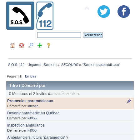
S.O.S. 112 - Urgence - Secours
»
SECOURS
»
"Secours paramédicaux"
Pages: [
1
]
En bas
Titre
/
Démarré par
0 Membres et 2 Invités dans cette section.
Protocoles paramédicaux
Démarré par
intense
Devenir paramedic au Québec
Démarré par
kit055
Inspection ambulance
Démarré par
kit055
Ambulanciers, futurs "paramedics" ?