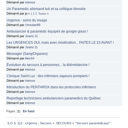
Démarré par
intense
Un Paramedic allemand tué et sa collègue blessée
Démarré par jo
«
1
2
3
Toutes
»
Urgence - soins du visage
Démarré par
christian89
Ambulancier & paramédic équipés de google glass !
Démarré par
Jeano 11
Les URGENCES OUI, mais avec modération... FAITES LE 15 AVANT !
Démarré par
Jeano 11
Messager (Sang/Organes)
Démarré par
Alex64
Évolution du secours à personnes... la télémédecine !
Démarré par
intense
Clinique Saint Luc : des infirmiers sapeurs-pompiers !
Démarré par
intense
Introduction du PENTHROX dans les protocoles infirmiers
Démarré par
intense
Reportage techniciens ambulanciers paramedics du Québec
Démarré par
intense
Pages: [
1
]
En haut
S.O.S. 112 - Urgence - Secours
»
SECOURS
»
"Secours paramédicaux"