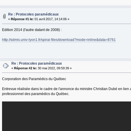
Re : Protocoles paramédicaux
«
Réponse #1 le:
01 avril 2017, 14:14:06 »
Edition 2014 (l'autre datant de 2008) :
http://sdmis.univ-lyon1.fr/spiral-files/download?mode=inline&data=8761
Re : Protocoles paramédicaux
«
Réponse #2 le:
30 mai 2022, 09:59:39 »
Corporation des Paramédics du Québec
Entrevue réalisée dans le cadre de l'annonce du ministre Christian Dubé en lien a
professionnel des paramédics du Québec.