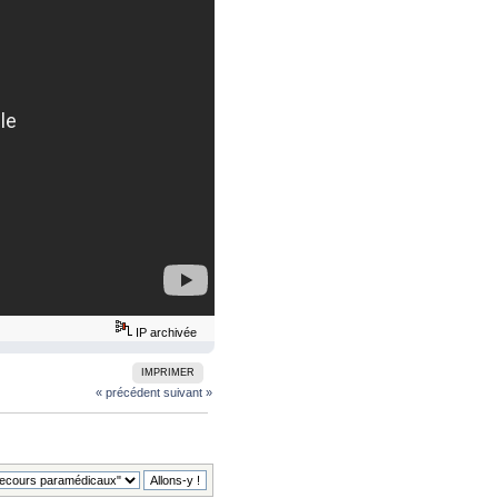
IP archivée
IMPRIMER
« précédent
suivant »