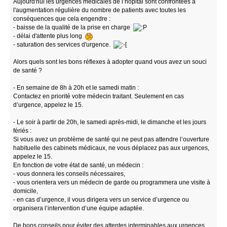
Aujourd'hui les urgences médicales de l’hôpital sont confrontées à
l'augmentation régulière du nombre de patients avec toutes les
conséquences que cela engendre :
- baisse de la qualité de la prise en charge
- délai d'attente plus long
- saturation des services d'urgence.
Alors quels sont les bons réflexes à adopter quand vous avez un souci
de santé ?
- En semaine de 8h à 20h et le samedi matin :
Contactez en priorité votre médecin traitant. Seulement en cas
d’urgence, appelez le 15.
- Le soir à partir de 20h, le samedi après-midi, le dimanche et les jours
fériés :
Si vous avez un problème de santé qui ne peut pas attendre l’ouverture
habituelle des cabinets médicaux, ne vous déplacez pas aux urgences,
appelez le 15.
En fonction de votre état de santé, un médecin :
- vous donnera les conseils nécessaires,
- vous orientera vers un médecin de garde ou programmera une visite à
domicile,
- en cas d’urgence, il vous dirigera vers un service d’urgence ou
organisera l’intervention d’une équipe adaptée.
De bons conseils pour éviter des attentes interminables aux urgences