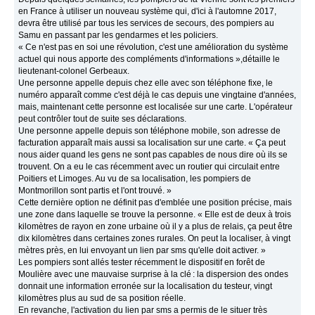
en France à utiliser un nouveau système qui, d'ici à l'automne 2017,
devra être utilisé par tous les services de secours, des pompiers au
Samu en passant par les gendarmes et les policiers.
« Ce n'est pas en soi une révolution, c'est une amélioration du système
actuel qui nous apporte des compléments d'informations »,détaille le
lieutenant-colonel Gerbeaux.
Une personne appelle depuis chez elle avec son téléphone fixe, le
numéro apparaît comme c'est déjà le cas depuis une vingtaine d'années,
mais, maintenant cette personne est localisée sur une carte. L'opérateur
peut contrôler tout de suite ses déclarations.
Une personne appelle depuis son téléphone mobile, son adresse de
facturation apparaît mais aussi sa localisation sur une carte. « Ça peut
nous aider quand les gens ne sont pas capables de nous dire où ils se
trouvent. On a eu le cas récemment avec un routier qui circulait entre
Poitiers et Limoges. Au vu de sa localisation, les pompiers de
Montmorillon sont partis et l'ont trouvé. »
Cette dernière option ne définit pas d'emblée une position précise, mais
une zone dans laquelle se trouve la personne. « Elle est de deux à trois
kilomètres de rayon en zone urbaine où il y a plus de relais, ça peut être
dix kilomètres dans certaines zones rurales. On peut la localiser, à vingt
mètres près, en lui envoyant un lien par sms qu'elle doit activer. »
Les pompiers sont allés tester récemment le dispositif en forêt de
Moulière avec une mauvaise surprise à la clé : la dispersion des ondes
donnait une information erronée sur la localisation du testeur, vingt
kilomètres plus au sud de sa position réelle.
En revanche, l'activation du lien par sms a permis de le situer très