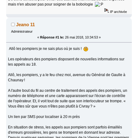
mais n'en abuser pas pour soigner de la bobologie
IP archivée
Jeano 11
Administrateur
«
Réponse #1 le:
26 mai 2018, 10:34:53 »
Allô les pompiers je ne sais plus où je suis !
Les opérateurs des pompiers disposent de nouvelles informations sur
les appels au 18.
Allô, les pompiers, y a le feu chez moi, avenue du Général de Gaulle à
Chaunay !
A l'autre bout du fil au centre de traitement des appels des pompiers, un
numéro de téléphone et une carte apparaissent sur l'écran de contrôle
de l'opérateur. Et, il voit tout de suite que son interlocuteur se trompe. «
Vous êtes sûr que vous n'êtes pas plutôt à Civray ? »
Un lien par SMS pour localiser à 20 m près
En situation de stress, les appels aux pompiers sont parfois émaillés
d'erreurs grossières, les gens se trompent en donnant leur adresse.
Depuis quelques semaines, les pompiers de la Vienne sont les premiers