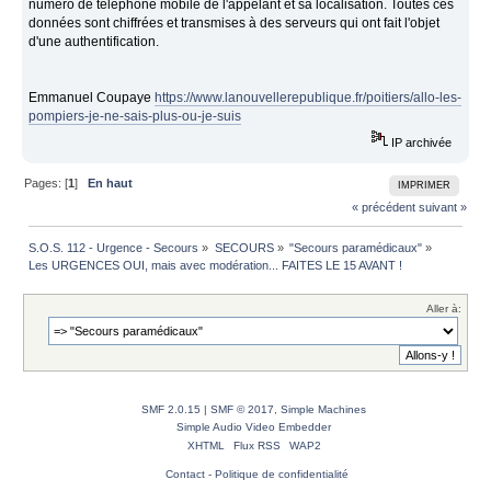
numéro de téléphone mobile de l'appelant et sa localisation. Toutes ces
données sont chiffrées et transmises à des serveurs qui ont fait l'objet
d'une authentification.
Emmanuel Coupaye
https://www.lanouvellerepublique.fr/poitiers/allo-les-
pompiers-je-ne-sais-plus-ou-je-suis
IP archivée
Pages: [
1
]
En haut
IMPRIMER
« précédent
suivant »
S.O.S. 112 - Urgence - Secours
»
SECOURS
»
"Secours paramédicaux"
»
Les URGENCES OUI, mais avec modération... FAITES LE 15 AVANT !
Aller à:
SMF 2.0.15
|
SMF © 2017
,
Simple Machines
Simple Audio Video Embedder
XHTML
Flux RSS
WAP2
Contact
-
Politique de confidentialité