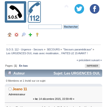
S.O.S. 112 - Urgence - Secours
»
SECOURS
»
"Secours paramédicaux"
»
Les URGENCES OUI, mais avec modération... FAITES LE 15 AVANT !
« précédent
suivant »
Pages: [
1
]
En bas
IMPRIMER
Auteur
Sujet: Les URGENCES OUI,
mais avec modération... FAITES LE 15 AVANT ! (Lu
0 Membres et 1 Invité sur ce sujet
18887 fois)
Jeano 11
Administrateur
«
le:
14 décembre 2015, 15:59:49 »