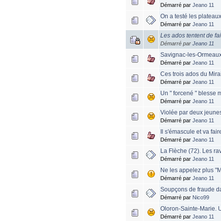
Démarré par
Jeano 11
On a testé les plateaux 
Démarré par
Jeano 11
Les ados tentent de fa
Démarré par
Jeano 11
Savignac-les-Ormeaux.
Démarré par
Jeano 11
Ces trois ados du Mirai
Démarré par
Jeano 11
Un " forcené " blesse 
Démarré par
Jeano 11
Violée par deux jeune
Démarré par
Jeano 11
Il s'émascule et va fair
Démarré par
Jeano 11
La Flèche (72). Les rav
Démarré par
Jeano 11
Ne les appelez plus "M
Démarré par
Jeano 11
Soupçons de fraude d
Démarré par
Nico99
Oloron-Sainte-Marie. 
Démarré par
Jeano 11