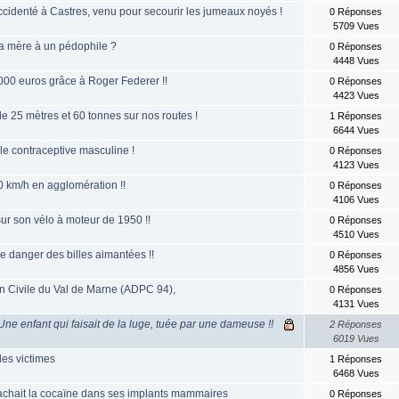
cidenté à Castres, venu pour secourir les jumeaux noyés !
0 Réponses
5709 Vues
 sa mère à un pédophile ?
0 Réponses
4448 Vues
000 euros grâce à Roger Federer !!
0 Réponses
4423 Vues
 25 mètres et 60 tonnes sur nos routes !
1 Réponses
6644 Vues
ule contraceptive masculine !
0 Réponses
4123 Vues
200 km/h en agglomération !!
0 Réponses
4106 Vues
ur son vélo à moteur de 1950 !!
0 Réponses
4510 Vues
le danger des billes aimantées !!
0 Réponses
4856 Vues
ion Civile du Val de Marne (ADPC 94),
0 Réponses
4131 Vues
Une enfant qui faisait de la luge, tuée par une dameuse !!
2 Réponses
6019 Vues
es victimes
1 Réponses
6468 Vues
chait la cocaïne dans ses implants mammaires
0 Réponses