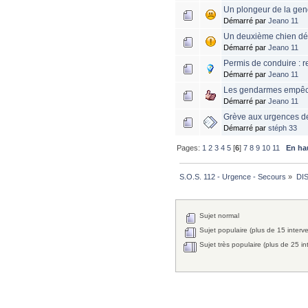
Un plongeur de la gen
Démarré par
Jeano 11
Un deuxième chien déc
Démarré par
Jeano 11
Permis de conduire : 
Démarré par
Jeano 11
Les gendarmes empêche
Démarré par
Jeano 11
Grève aux urgences de 
Démarré par
stéph 33
Pages:
1
2
3
4
5
[
6
]
7
8
9
10
11
En ha
S.O.S. 112 - Urgence - Secours
»
DI
Sujet normal
Sujet populaire (plus de 15 interv
Sujet très populaire (plus de 25 in