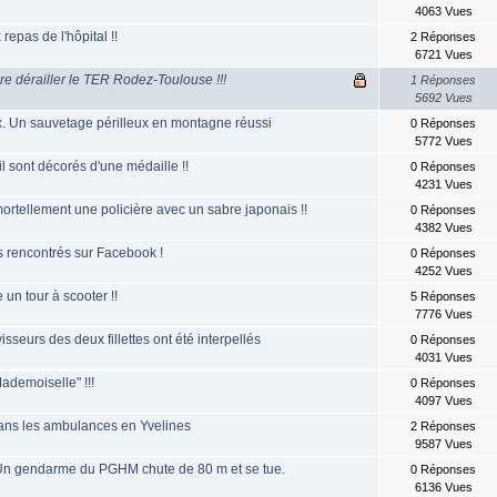
4063 Vues
repas de l'hôpital !!
2 Réponses
6721 Vues
ire dérailler le TER Rodez-Toulouse !!!
1 Réponses
5692 Vues
 Un sauvetage périlleux en montagne réussi
0 Réponses
5772 Vues
l sont décorés d'une médaille !!
0 Réponses
4231 Vues
mortellement une policière avec un sabre japonais !!
0 Réponses
4382 Vues
s rencontrés sur Facebook !
0 Réponses
4252 Vues
e un tour à scooter !!
5 Réponses
7776 Vues
isseurs des deux fillettes ont été interpellés
0 Réponses
4031 Vues
ademoiselle" !!!
0 Réponses
4097 Vues
ans les ambulances en Yvelines
2 Réponses
9587 Vues
Un gendarme du PGHM chute de 80 m et se tue.
0 Réponses
6136 Vues