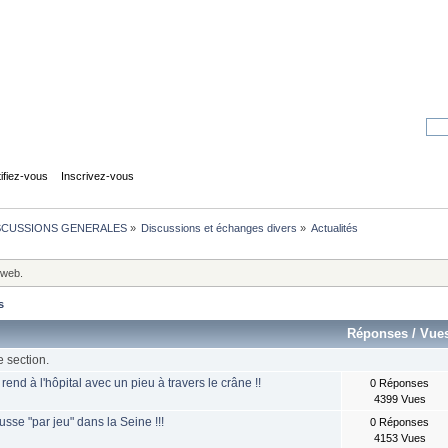
tifiez-vous
Inscrivez-vous
SCUSSIONS GENERALES
»
Discussions et échanges divers
»
Actualités
 web.
s
Réponses
/
Vue
e section.
 rend à l'hôpital avec un pieu à travers le crâne !!
0 Réponses
4399 Vues
usse "par jeu" dans la Seine !!!
0 Réponses
4153 Vues