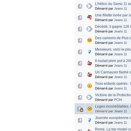
L'hélico du Samu 11 ac
Démarré par
Jeano 11
Une fillette livrée par
Démarré par
Jeano 11
Décédé, il gagne 126 
Démarré par
Jeano 11
Des camions de Plus de
Démarré par
Jeano 11
Messieurs, voici la pil
Démarré par
Jeano 11
Il roulait plein pot à 
Démarré par
Jeano 11
Un Carmausin flashé s
Démarré par
Jeano 11
Trois enfants opérés : 
Démarré par
Jeano 11
Victoire de la Protect
Démarré par
PC94
Luges incontrôlables, 
Démarré par
Jeano 11
Journée européenne d
Démarré par
Jeano 11
Rome. La top model ca