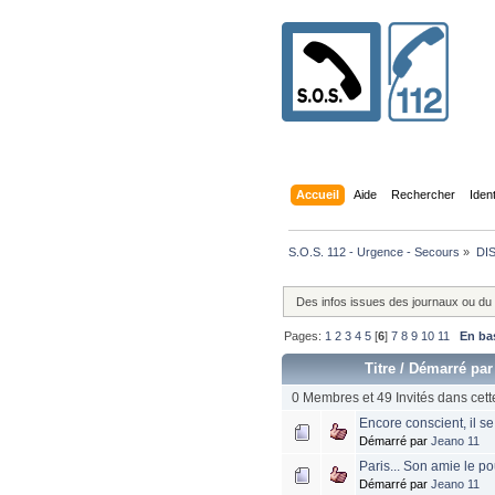
Accueil
Aide
Rechercher
Iden
S.O.S. 112 - Urgence - Secours
»
DI
Des infos issues des journaux ou du
Pages:
1
2
3
4
5
[
6
]
7
8
9
10
11
En ba
Titre
/
Démarré par
0 Membres et 49 Invités dans cett
Encore conscient, il se
Démarré par
Jeano 11
Paris... Son amie le po
Démarré par
Jeano 11