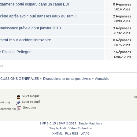
darmerie porté disparu dans un canal EDF
0 Réponses
5614 Vues
ède après avoir joué dans les eaux du Tarn !!
2 Réponses
6090 Vues
renaissance prévue pour janvier 2013
3 Réponses
8732 Vues
nt le sur-accident ferroviaire
0 Réponses
6075 Vues
l'Hopital Pellegrin
7 Réponses
13962 Vues
ut
SCUSSIONS GENERALES
»
Discussions et échanges divers
»
Actualités
Sujet bloqué
Al
Sujet épinglé
entions)
Sondage
terventions)
SMF 2.0.15
|
SMF © 2017
,
Simple Machines
Simple Audio Video Embedder
XHTML
Flux RSS
WAP2