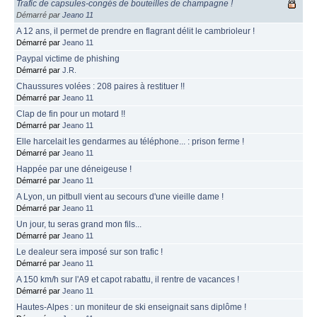
Trafic de capsules-congés de bouteilles de champagne !
Démarré par
Jeano 11
A 12 ans, il permet de prendre en flagrant délit le cambrioleur !
Démarré par
Jeano 11
Paypal victime de phishing
Démarré par
J.R.
Chaussures volées : 208 paires à restituer !!
Démarré par
Jeano 11
Clap de fin pour un motard !!
Démarré par
Jeano 11
Elle harcelait les gendarmes au téléphone... : prison ferme !
Démarré par
Jeano 11
Happée par une déneigeuse !
Démarré par
Jeano 11
A Lyon, un pitbull vient au secours d'une vieille dame !
Démarré par
Jeano 11
Un jour, tu seras grand mon fils...
Démarré par
Jeano 11
Le dealeur sera imposé sur son trafic !
Démarré par
Jeano 11
A 150 km/h sur l'A9 et capot rabattu, il rentre de vacances !
Démarré par
Jeano 11
Hautes-Alpes : un moniteur de ski enseignait sans diplôme !