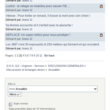
Démarré par
Jeano 11
Lozère : le village se mobilise pour sauver Fifi, ...
Démarré par
Jeano 11
Vitesse : Pour éviter un renard, il trouve la mort avec son chien !
Démarré par
Jeano 11
Sa femme accouche et il s'enfuit avec le placenta !
Démarré par
Jeano 11
DÉPLACÉ: Un super-hélico pour nous protéger !
Démarré par
Jeano 11
Les JIMT c'est 30 exposants et 200 métiers qui forment et qui recrutent
Démarré par
Jeano 11
Pages:
1
2
[
3
]
4
5
6
7
8
9
10
11
En haut
S.O.S. 112 - Urgence - Secours
»
DISCUSSIONS GENERALES
»
Discussions et échanges divers
»
Actualités
Aller à:
Sujet normal
Sujet populaire (plus de 15 interventions)