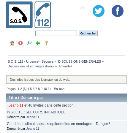
S.O.S. 112 - Urgence - Secours
»
DISCUSSIONS GENERALES
»
Discussions et échanges divers
»
Actualités
Des infos issues des journaux ou du web.
Pages:
1
2
[
3
]
4
5
6
7
8
9
10
11
En bas
Titre
/
Démarré par
Jeano 11
et 46 Invités dans cette section.
INSOLITE : SECOURS INHABITUEL
Démarré par
Jeano 11
Conditions climatiques exceptionnelles en montagne... Danger !
Démarré par
Jeano 11