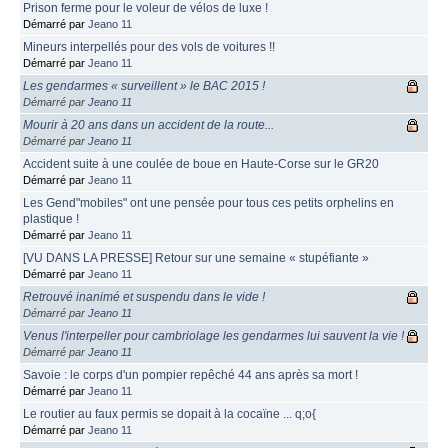
Prison ferme pour le voleur de vélos de luxe !
Démarré par
Jeano 11
Mineurs interpellés pour des vols de voitures !!
Démarré par
Jeano 11
Les gendarmes « surveillent » le BAC 2015 !
Démarré par
Jeano 11
Mourir à 20 ans dans un accident de la route...
Démarré par
Jeano 11
Accident suite à une coulée de boue en Haute-Corse sur le GR20
Démarré par
Jeano 11
Les Gend"mobiles" ont une pensée pour tous ces petits orphelins en
plastique !
Démarré par
Jeano 11
[VU DANS LA PRESSE] Retour sur une semaine « stupéfiante »
Démarré par
Jeano 11
Retrouvé inanimé et suspendu dans le vide !
Démarré par
Jeano 11
Venus l'interpeller pour cambriolage les gendarmes lui sauvent la vie !
Démarré par
Jeano 11
Savoie : le corps d'un pompier repêché 44 ans après sa mort !
Démarré par
Jeano 11
Le routier au faux permis se dopait à la cocaïne ... q;o{
Démarré par
Jeano 11