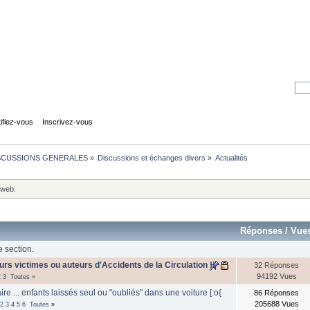
tifiez-vous
Inscrivez-vous
SCUSSIONS GENERALES
»
Discussions et échanges divers
»
Actualités
 web.
Réponses
/
Vue
e section.
rs victimes ou auteurs d'Accidents de la Circulation !!
32 Réponses
94192 Vues
2
3
Toutes
»
ire ... enfants laissés seul ou "oubliés" dans une voiture [:o{
86 Réponses
205688 Vues
2
3
4
5
6
Toutes
»