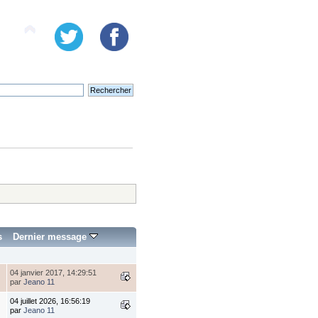
s
Dernier message
04 janvier 2017, 14:29:51
par
Jeano 11
04 juillet 2026, 16:56:19
par
Jeano 11