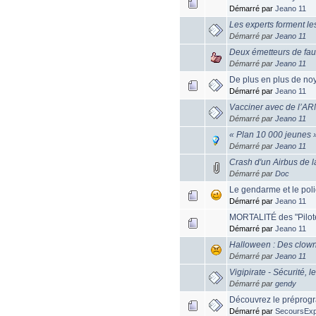
Démarré par
Jeano 11
Les experts forment l
Démarré par
Jeano 11
Deux émetteurs de faux
Démarré par
Jeano 11
De plus en plus de no
Démarré par
Jeano 11
Vacciner avec de l’A
Démarré par
Jeano 11
« Plan 10 000 jeunes 
Démarré par
Jeano 11
Crash d'un Airbus de 
Démarré par
Doc
Le gendarme et le poli
Démarré par
Jeano 11
MORTALITÉ des "Pilote
Démarré par
Jeano 11
Halloween : Des clowns 
Démarré par
Jeano 11
Vigipirate - Sécurité, l
Démarré par
gendy
Découvrez le préprog
Démarré par
SecoursEx