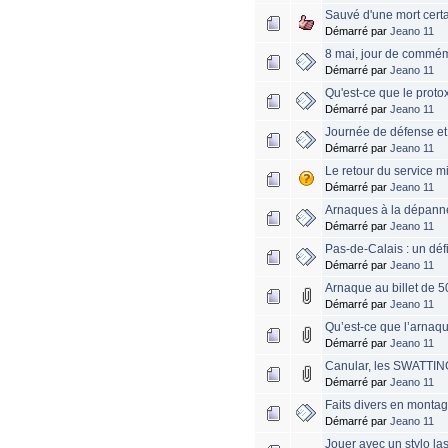
Sauvé d'une mort cert
Démarré par
Jeano 11
8 mai, jour de commém
Démarré par
Jeano 11
Qu'est-ce que le proto
Démarré par
Jeano 11
Journée de défense et 
Démarré par
Jeano 11
Le retour du service mi
Démarré par
Jeano 11
Arnaques à la dépanne
Démarré par
Jeano 11
Pas-de-Calais : un déf
Démarré par
Jeano 11
Arnaque au billet de 50
Démarré par
Jeano 11
Qu’est-ce que l’arnaqu
Démarré par
Jeano 11
Canular, les SWATTING 
Démarré par
Jeano 11
Faits divers en monta
Démarré par
Jeano 11
Jouer avec un stylo lase