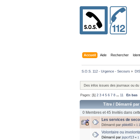
Accueil
Aide
Rechercher
Iden
S.O.S. 112 - Urgence - Secours
»
DI
Des infos issues des journaux ou du
Pages: [
1
]
2
3
4
5
6
7
8
...
11
En bas
Titre
/
Démarré par
0 Membres et 45 Invités dans cett
Les services de secou
Démarré par
pblot60
«
1
Volontaire ou involonta
Démarré par
jspcrf13
«
1