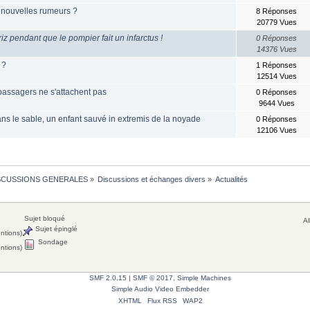
 nouvelles rumeurs ?
8 Réponses
20779 Vues
riz pendant que le pompier fait un infarctus !
0 Réponses
14376 Vues
 ?
1 Réponses
12514 Vues
 passagers ne s'attachent pas
0 Réponses
9644 Vues
ans le sable, un enfant sauvé in extremis de la noyade
0 Réponses
12106 Vues
SCUSSIONS GENERALES
»
Discussions et échanges divers
»
Actualités
Sujet bloqué
Al
Sujet épinglé
entions)
Sondage
entions)
SMF 2.0.15
|
SMF © 2017
,
Simple Machines
Simple Audio Video Embedder
XHTML
Flux RSS
WAP2