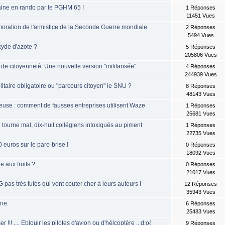
aine en rando par le PGHM 65 !
1 Réponses
11451 Vues
oration de l'armistice de la Seconde Guerre mondiale.
2 Réponses
5494 Vues
xyde d'azote ?
5 Réponses
205806 Vues
de citoyenneté. Une nouvelle version "militarisée"
4 Réponses
244939 Vues
litaire obligatoire ou "parcours citoyen" le SNU ?
8 Réponses
48143 Vues
use : comment de fausses entreprises utilisent Waze
1 Réponses
25681 Vues
i tourne mal, dix-huit collégiens intoxiqués au piment
1 Réponses
22735 Vues
 euros sur le pare-brise !
0 Réponses
18092 Vues
e aux fruits ?
0 Réponses
21017 Vues
pas trés futés qui vont couter cher à leurs auteurs !
12 Réponses
35943 Vues
gne.
6 Réponses
25483 Vues
r !!! .... Eblouir les pilotes d'avion ou d'hélcoptère .. d:o{
9 Réponses