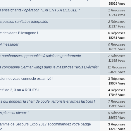
38019 Vues
es enseignants? opération " EXPERTS A L'ECOLE "
1 Réponses
11213 Vues
 passes sanitaires interpellés
2 Réponses
11217 Vues
yades dans l'Hexagone !
6 Réponses
18261 Vues
RN messager
0 Réponses
10183 Vues
» nombreuses opportunités à saisir en gendarmerie
2 Réponses
11685 Vues
la compagnie Germanwings dans le massif des "Trois Evêchés"
11 Réponses
24685 Vues
cier nouveau connecté est arrivé !
3 Réponses
19087 Vues
s" de 2, 3 ou 4 ROUES !
4 Réponses
17045 Vues
qui donnent la chair de poule, terroriste et armes factices !
7 Réponses
15886 Vues
es plans et nivaux !
5 Réponses
18659 Vues
ramme de Secours Expo 2017 et commandez votre badge
3 Réponses
po
13213 Vues