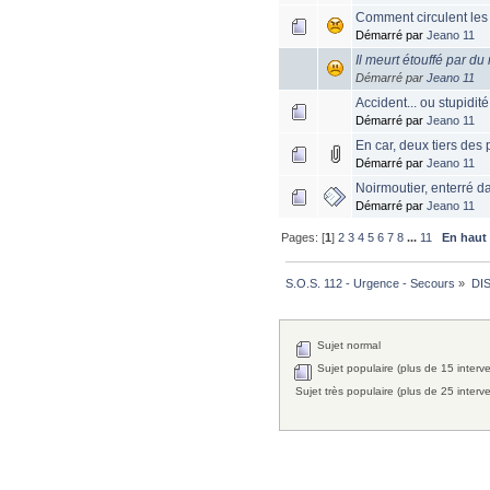
Comment circulent les
Démarré par
Jeano 11
Il meurt étouffé par du 
Démarré par
Jeano 11
Accident... ou stupidité
Démarré par
Jeano 11
En car, deux tiers des
Démarré par
Jeano 11
Noirmoutier, enterré d
Démarré par
Jeano 11
Pages: [
1
]
2
3
4
5
6
7
8
...
11
En haut
S.O.S. 112 - Urgence - Secours
»
DI
Sujet normal
Sujet populaire (plus de 15 interv
Sujet très populaire (plus de 25 interv