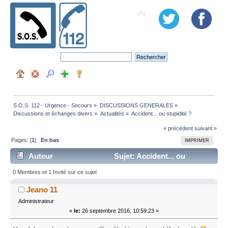
S.O.S. 112 - Urgence - Secours
»
DISCUSSIONS GENERALES
»
Discussions et échanges divers
»
Actualités
»
Accident... ou stupidité ?
« précédent
suivant »
Pages: [
1
]
En bas
IMPRIMER
Auteur
Sujet: Accident... ou
stupidité ? (Lu 12534 fois)
0 Membres et 1 Invité sur ce sujet
Jeano 11
Administrateur
«
le:
26 septembre 2016, 10:59:23 »