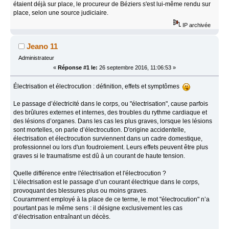
étaient déjà sur place, le procureur de Béziers s'est lui-même rendu sur
place, selon une source judiciaire.
IP archivée
Jeano 11
Administrateur
«
Réponse #1 le:
26 septembre 2016, 11:06:53 »
Électrisation et électrocution : définition, effets et symptômes
Le passage d’électricité dans le corps, ou "électrisation", cause parfois
des brûlures externes et internes, des troubles du rythme cardiaque et
des lésions d’organes. Dans les cas les plus graves, lorsque les lésions
sont mortelles, on parle d’électrocution. D'origine accidentelle,
électrisation et électrocution surviennent dans un cadre domestique,
professionnel ou lors d'un foudroiement. Leurs effets peuvent être plus
graves si le traumatisme est dû à un courant de haute tension.
Quelle différence entre l'électrisation et l'électrocution ?
L’électrisation est le passage d’un courant électrique dans le corps,
provoquant des blessures plus ou moins graves.
Couramment employé à la place de ce terme, le mot "électrocution" n’a
pourtant pas le même sens : il désigne exclusivement les cas
d’électrisation entraînant un décès.