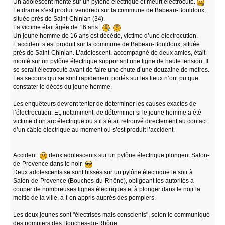
Un adolescent monte sur un pylône électrique et meurt électrocuté.
Le drame s’est produit vendredi sur la commune de Babeau-Bouldoux,
située près de Saint-Chinian (34).
La victime était âgée de 16 ans.
Un jeune homme de 16 ans est décédé, victime d’une électrocution.
L’accident s’est produit sur la commune de Babeau-Bouldoux, située
près de Saint-Chinian. L’adolescent, accompagné de deux amies, était
monté sur un pylône électrique supportant une ligne de haute tension. Il
se serait électrocuté avant de faire une chute d’une douzaine de mètres.
Les secours qui se sont rapidement portés sur les lieux n’ont pu que
constater le décès du jeune homme.
Les enquêteurs devront tenter de déterminer les causes exactes de
l’électrocution. Et, notamment, de déterminer si le jeune homme a été
victime d’un arc électrique ou s’il s’était retrouvé directement au contact
d’un câble électrique au moment où s’est produit l’accident.
Accident
deux adolescents sur un pylône électrique plongent Salon-
de-Provence dans le noir
Deux adolescents se sont hissés sur un pylône électrique le soir à
Salon-de-Provence (Bouches-du-Rhône), obligeant les autorités à
couper de nombreuses lignes électriques et à plonger dans le noir la
moitié de la ville, a-t-on appris auprès des pompiers.
Les deux jeunes sont "électrisés mais conscients", selon le communiqué
des pompiers des Bouches-du-Rhône.