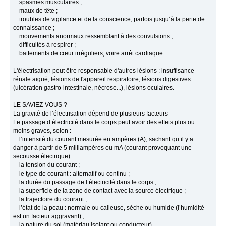
spasmes musculaires ;
maux de tête ;
troubles de vigilance et de la conscience, parfois jusqu’à la perte de
connaissance ;
mouvements anormaux ressemblant à des convulsions ;
difficultés à respirer ;
battements de cœur irréguliers, voire arrêt cardiaque.
L'électrisation peut être responsable d'autres lésions : insuffisance
rénale aiguë, lésions de l'appareil respiratoire, lésions digestives
(ulcération gastro-intestinale, nécrose...), lésions oculaires.
LE SAVIEZ-VOUS ?
La gravité de l’électrisation dépend de plusieurs facteurs
Le passage d’électricité dans le corps peut avoir des effets plus ou
moins graves, selon :
l’intensité du courant mesurée en ampères (A), sachant qu’il y a
danger à partir de 5 milliampères ou mA (courant provoquant une
secousse électrique)
la tension du courant ;
le type de courant : alternatif ou continu ;
la durée du passage de l’électricité dans le corps ;
la superficie de la zone de contact avec la source électrique ;
la trajectoire du courant ;
l’état de la peau : normale ou calleuse, sèche ou humide (l’humidité
est un facteur aggravant) ;
la nature du sol (matériau isolant ou conducteur).