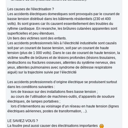
Les causes de l'électrisation ?
Les accidents électriques domestiques sont provoqués par le courant de
basse tension distribué dans les bâtiments résidentiels (230 et 400
volts). Ils sont graves car ils causent essentiellement des troubles du
rythme cardiaque. En revanche, les brûlures cutanées apparentes sont
superficielles et peu étendues.
Un tiers des victimes sont des enfants.
Les accidents professionnels liés à l’électricité industrielle sont causés
soit par un courant de basse tension, soit par un courant de haute
tension (plus de 1 000 volts). Dans le cas de courant de haute tension, la
victime souffre de brûlures et de lésions profondes (lésions tissulaires,
destructions ou fractures osseuses, atteintes du système nerveux, des
yeux, atteintes pulmonaires avec syndrome de détresse respiratoire
aiguë) sur la trajectoire suivie par l’électricité
Les accidents professionnels d’origine électrique se produisent surtout
dans les conditions suivantes :
lors de travaux sur des installations fixes basse tension ;
au cours de l’utilisation de machines-outils, d’appareils de soudure
électriques, de lampes portatives ;
lors d’interventions au voisinage d’un réseau en haute tension (lignes
électriques aériennes, postes de transformation, ...).
LE SAVIEZ-VOUS ?
La foudre peut aussi causer des électrisations importantes