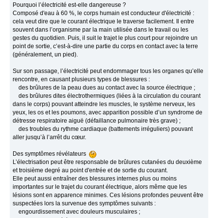
Pourquoi l’électricité est-elle dangereuse ?
Composé d'eau à 60 %, le corps humain est conducteur d'électricité :
cela veut dire que le courant électrique le traverse facilement. Il entre
souvent dans l’organisme par la main utilisée dans le travail ou les
gestes du quotidien. Puis, il suit le trajet le plus court pour rejoindre un
point de sortie, c’est-à-dire une partie du corps en contact avec la terre
(généralement, un pied).
Sur son passage, l’électricité peut endommager tous les organes qu’elle
rencontre, en causant plusieurs types de blessures :
des brûlures de la peau dues au contact avec la source électrique ;
des brûlures dites électrothermiques (liées à la circulation du courant
dans le corps) pouvant atteindre les muscles, le système nerveux, les
yeux, les os et les poumons, avec apparition possible d’un syndrome de
détresse respiratoire aiguë (défaillance pulmonaire très grave) ;
des troubles du rythme cardiaque (battements irréguliers) pouvant
aller jusqu’à l’arrêt du cœur.
Des symptômes révélateurs
L’électrisation peut être responsable de brûlures cutanées du deuxième
et troisième degré au point d'entrée et de sortie du courant.
Elle peut aussi entraîner des blessures internes plus ou moins
importantes sur le trajet du courant électrique, alors même que les
lésions sont en apparence minimes. Ces lésions profondes peuvent être
suspectées lors la survenue des symptômes suivants :
engourdissement avec douleurs musculaires ;