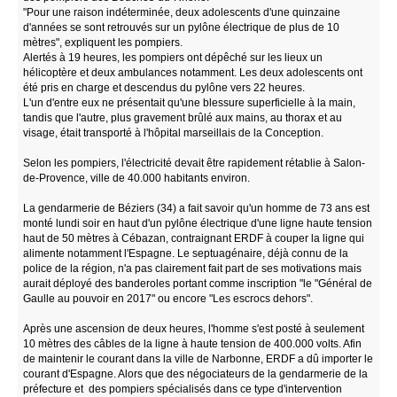
"Pour une raison indéterminée, deux adolescents d'une quinzaine
d'années se sont retrouvés sur un pylône électrique de plus de 10
mètres", expliquent les pompiers.
Alertés à 19 heures, les pompiers ont dépêché sur les lieux un
hélicoptère et deux ambulances notamment. Les deux adolescents ont
été pris en charge et descendus du pylône vers 22 heures.
L'un d'entre eux ne présentait qu'une blessure superficielle à la main,
tandis que l'autre, plus gravement brûlé aux mains, au thorax et au
visage, était transporté à l'hôpital marseillais de la Conception.
Selon les pompiers, l'électricité devait être rapidement rétablie à Salon-
de-Provence, ville de 40.000 habitants environ.
La gendarmerie de Béziers (34) a fait savoir qu'un homme de 73 ans est
monté lundi soir en haut d'un pylône électrique d'une ligne haute tension
haut de 50 mètres à Cébazan, contraignant ERDF à couper la ligne qui
alimente notamment l'Espagne. Le septuagénaire, déjà connu de la
police de la région, n'a pas clairement fait part de ses motivations mais
aurait déployé des banderoles portant comme inscription "le "Général de
Gaulle au pouvoir en 2017" ou encore "Les escrocs dehors".
Après une ascension de deux heures, l'homme s'est posté à seulement
10 mètres des câbles de la ligne à haute tension de 400.000 volts. Afin
de maintenir le courant dans la ville de Narbonne, ERDF a dû importer le
courant d'Espagne. Alors que des négociateurs de la gendarmerie de la
préfecture et des pompiers spécialisés dans ce type d'intervention