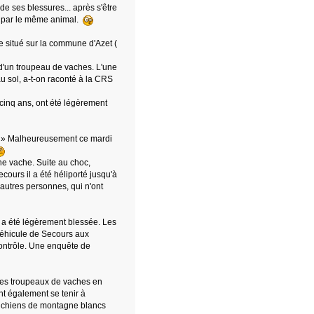
 de ses blessures... après s'être
s, par le même animal.
de situé sur la commune d'Azet (
d'un troupeau de vaches. L'une
au sol, a-t-on raconté à la CRS
 cinq ans, ont été légèrement
.. » Malheureusement ce mardi
une vache. Suite au choc,
cours il a été héliporté jusqu'à
'autres personnes, qui n'ont
 a été légèrement blessée. Les
(Véhicule de Secours aux
contrôle. Une enquête de
 des troupeaux de vaches en
ent également se tenir à
s chiens de montagne blancs