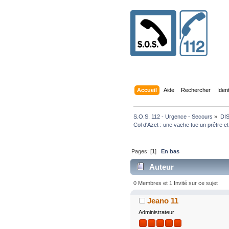
Accueil
Aide
Rechercher
Iden
S.O.S. 112 - Urgence - Secours
»
DI
Col d'Azet : une vache tue un prêtre e
Pages: [
1
]
En bas
Auteur
0 Membres et 1 Invité sur ce sujet
Jeano 11
Administrateur