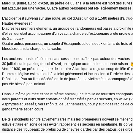
Mardi 30 juillet, au col d'Azet, un prêtre de 85 ans, à la retraite est mort des suites
fait attaquer par une vache. Quatre autres personnes ont été légèrement blessé
L'accident est survenu sur une route, au col d'Azet, un col à 1.580 mètres d'altitu
Hautes-Pyrénées ).
D'après les premiers éléments, un groupe de randonneurs est passé à proximité 
d'elles, qui était accompagnée d'un veau, a chargé et l'octogénaire a été projeté 
de Saint-Lary.
Quatre autres personnes, un couple d'Espagnols et leurs deux enfants de trois et
blessées dans la charge de la vache.
Les anciens nous le répétaient sans cesse : « ne traînez pas autour des vaches.
30 juillet, sur le parking du col d'Azet, un tragique accident leur a donné raison.
Vers 11h30, un prêtre originaire de la Loire-Atlantique, a reçu un coup de tête d'
l'homme d'église est mal tombé, atteint grièvement et inconscient à l'arrivée des se
l'hôpital de Pau où il est décédé en fin de journée. La victime était accompagné d
pas été blessé par l'animal.
Dans la même journée et par le même animal, une famille de touristes espagnols
deux parents et leurs deux enfants ont été transférés par les secours, en VSAB 
Asphyxiés et Blessés) vers l'hôpital de Lannemezan, pour y subir des radios de 
gendarmerie est en cours.
De tels incidents sont relativement rares mais les promeneurs doivent se méfier
estive et faire en sorte de les éviter, rappellent les secours en montagne. Ils doiv
distance des troupeaux de brebis ou de chèvres gardés par des patous, des gro