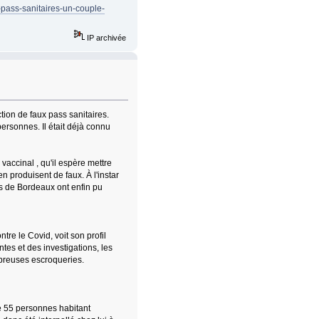
x-pass-sanitaires-un-couple-
IP archivée
tion de faux pass sanitaires.
ersonnes. Il était déjà connu
vaccinal , qu'il espère mettre
n produisent de faux. À l'instar
rs de Bordeaux ont enfin pu
re le Covid, voit son profil
tes et des investigations, les
breuses escroqueries.
de 55 personnes habitant