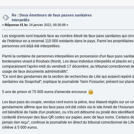
Re : Deux émetteurs de faux passes sanitaires
interpellés
«
Réponse #1 le:
24 janvier 2022, 09:30:08 »
Les soignants sont inquiets face au nombre élevé de faux pass sanitaires qui circ
de l'Intérieur en a recensé 110 000 existants dans le pays. Parmi les propriétaire
personnes ont déjà été interpellées.
Parmi la centaine de personnes interpellées en possession d'un faux pass sanitai
trentenaires vivant à Roubaix (Nord). Les deux individus interpellés et placés e
comparaissent l'après-midi du vendredi 17 décembre, au tribunal correctionnel de L
usage de faux documents administratifs".
"Ce sont des gendarmes de la section de recherches de Lille qui avaient repéré dès
sanitaires via Snapchat", explique le journaliste Yann Fossurier, présent sur plac
5 ans de prison et 75 000 euros d'amende encourus
Les faux pass du couple, vendus cent euros la pièce, leur étaient réglés sur un 
gendarmerie affirme que les faux pass ont été créés via le site Ameli de l'Assuranc
ont bénéficié de l'aide d'un praticien, ou s'ils ont détourné ou piraté des identifian
contenté d'envoyer des faux QR codes sur papier, avec de faux noms. Certains de
jamais rien reçu", continue le journaliste en direct du tribunal correctionnel de Lill
s'élève à 5 000 euros.