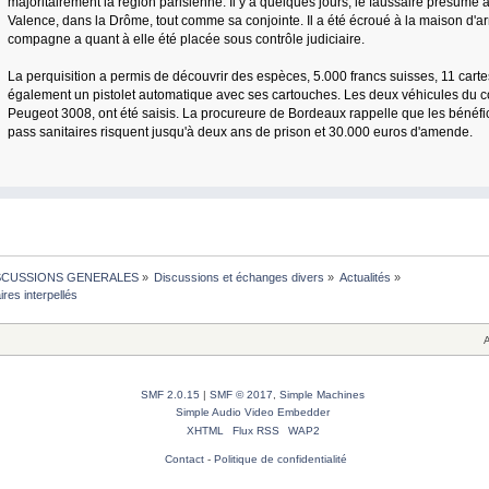
majoritairement la région parisienne. Il y a quelques jours, le faussaire présumé a
Valence, dans la Drôme, tout comme sa conjointe. Il a été écroué à la maison d'a
compagne a quant à elle été placée sous contrôle judiciaire.
La perquisition a permis de découvrir des espèces, 5.000 francs suisses, 11 cart
également un pistolet automatique avec ses cartouches. Les deux véhicules du c
Peugeot 3008, ont été saisis. La procureure de Bordeaux rappelle que les bénéfic
pass sanitaires risquent jusqu'à deux ans de prison et 30.000 euros d'amende.
SCUSSIONS GENERALES
»
Discussions et échanges divers
»
Actualités
»
res interpellés
A
SMF 2.0.15
|
SMF © 2017
,
Simple Machines
Simple Audio Video Embedder
XHTML
Flux RSS
WAP2
Contact
-
Politique de confidentialité