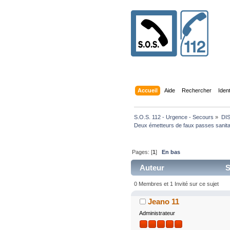
Accueil
Aide
Rechercher
Iden
S.O.S. 112 - Urgence - Secours
»
DI
Deux émetteurs de faux passes sanitai
Pages: [
1
]
En bas
Auteur
S
0 Membres et 1 Invité sur ce sujet
Jeano 11
Administrateur