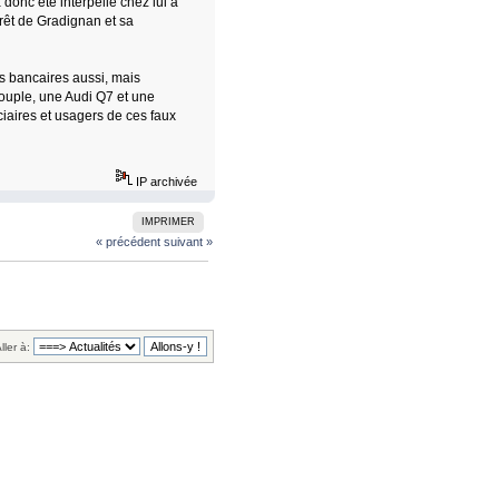
 donc été interpellé chez lui à
rrêt de Gradignan et sa
es bancaires aussi, mais
ouple, une Audi Q7 et une
iaires et usagers de ces faux
IP archivée
IMPRIMER
« précédent
suivant »
ller à: