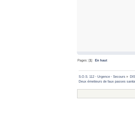
Pages: [
1
]
En haut
S.O.S. 112 - Urgence - Secours
»
DI
Deux émetteurs de faux passes sanitai