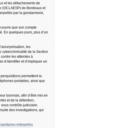
ux et les détachements de
lique (OCLAESP) de Bordeaux et
terpellés par la gendarmerie,
découvre que son compte
té. En quelques jours, plus d’un
 d’anonymisation, les
 cybercriminalité de la Section
contre les atteintes à
d’identifier et d’impliquer un
 perquisitions permettent la
léphones portables, ainsi que
eur lyonnais, afin d’être mis en
rtés et de la détention,
sous contrôle judiciaire.
suite des investigations, qui
sanitaires-interpelles