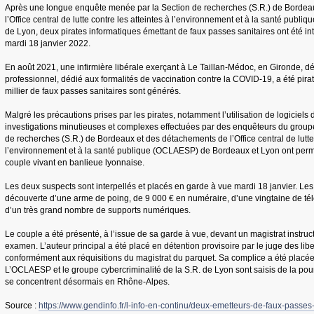
Après une longue enquête menée par la Section de recherches (S.R.) de Bordea
l’Office central de lutte contre les atteintes à l’environnement et à la santé pub
de Lyon, deux pirates informatiques émettant de faux passes sanitaires ont été in
mardi 18 janvier 2022.
En août 2021, une infirmière libérale exerçant à Le Taillan-Médoc, en Gironde, 
professionnel, dédié aux formalités de vaccination contre la COVID-19, a été pira
millier de faux passes sanitaires sont générés.
Malgré les précautions prises par les pirates, notamment l’utilisation de logiciels
investigations minutieuses et complexes effectuées par des enquêteurs du groupe
de recherches (S.R.) de Bordeaux et des détachements de l’Office central de lutte 
l’environnement et à la santé publique (OCLAESP) de Bordeaux et Lyon ont permis 
couple vivant en banlieue lyonnaise.
Les deux suspects sont interpellés et placés en garde à vue mardi 18 janvier. Les
découverte d’une arme de poing, de 9 000 € en numéraire, d’une vingtaine de té
d’un très grand nombre de supports numériques.
Le couple a été présenté, à l’issue de sa garde à vue, devant un magistrat instruct
examen. L’auteur principal a été placé en détention provisoire par le juge des libe
conformément aux réquisitions du magistrat du parquet. Sa complice a été placée 
L’OCLAESP et le groupe cybercriminalité de la S.R. de Lyon sont saisis de la pour
se concentrent désormais en Rhône-Alpes.
Source :
https://www.gendinfo.fr/l-info-en-continu/deux-emetteurs-de-faux-passes-