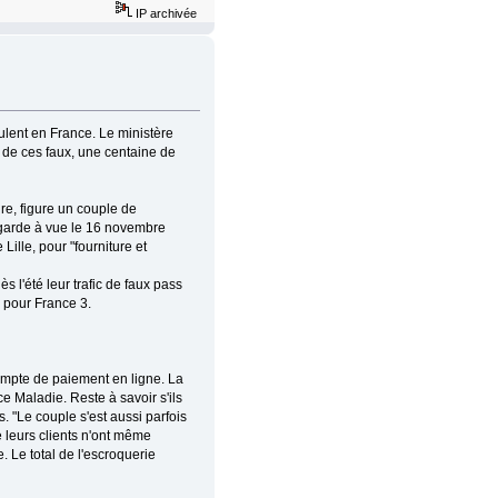
IP archivée
ulent en France. Le ministère
s de ces faux, une centaine de
re, figure un couple de
n garde à vue le 16 novembre
ille, pour "fourniture et
 l'été leur trafic de faux pass
e pour France 3.
compte de paiement en ligne. La
e Maladie. Reste à savoir s'ils
ts. "Le couple s'est aussi parfois
 leurs clients n'ont même
e. Le total de l'escroquerie