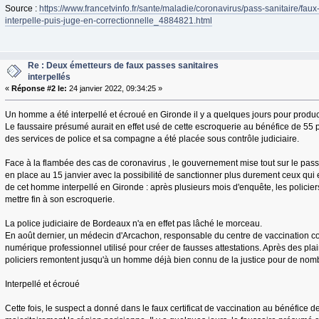
Source :
https://www.francetvinfo.fr/sante/maladie/coronavirus/pass-sanitaire/fau
interpelle-puis-juge-en-correctionnelle_4884821.html
Re : Deux émetteurs de faux passes sanitaires
interpellés
«
Réponse #2 le:
24 janvier 2022, 09:34:25 »
Un homme a été interpellé et écroué en Gironde il y a quelques jours pour produc
Le faussaire présumé aurait en effet usé de cette escroquerie au bénéfice de 55 p
des services de police et sa compagne a été placée sous contrôle judiciaire.
Face à la flambée des cas de coronavirus , le gouvernement mise tout sur le pass 
en place au 15 janvier avec la possibilité de sanctionner plus durement ceux qui e
de cet homme interpellé en Gironde : après plusieurs mois d'enquête, les policie
mettre fin à son escroquerie.
La police judiciaire de Bordeaux n'a en effet pas lâché le morceau.
En août dernier, un médecin d'Arcachon, responsable du centre de vaccination cont
numérique professionnel utilisé pour créer de fausses attestations. Après des plain
policiers remontent jusqu'à un homme déjà bien connu de la justice pour de nom
Interpellé et écroué
Cette fois, le suspect a donné dans le faux certificat de vaccination au bénéfice 