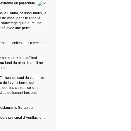
ut extrême en parachute.
 le Cantal, ce lundi matin, le
de vase, dans le lit de la
de sauvetage qui a duré une
tiré avec une petite
nt pas celles qu’il a vécues,
e se montre plus délicat
u fond du plan d'eau. Il ne
osture.
ffectuer un saut du viaduc de
 de la voix ferrée qui
ge que les choses se sont
st actuellement très bas
estaurants Garabit, a
urs principal d’Aurillac, ont