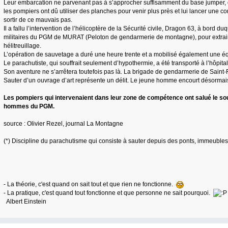
Leur embarcation ne parvenant pas à s’approcher suffisamment du base jumper, q
les pompiers ont dû utiliser des planches pour venir plus près et lui lancer une c
sortir de ce mauvais pas.
Il a fallu l’intervention de l’hélicoptère de la Sécurité civile, Dragon 63, à bord d
militaires du PGM de MURAT (Peloton de gendarmerie de montagne), pour extraire
hélitreuillage.
L’opération de sauvetage a duré une heure trente et a mobilisé également une é
Le parachutiste, qui souffrait seulement d’hypothermie, a été transporté à l’hôpital
Son aventure ne s’arrêtera toutefois pas là. La brigade de gendarmerie de Saint-F
Sauter d’un ouvrage d’art représente un délit. Le jeune homme encourt désormais
Les pompiers qui intervenaient dans leur zone de compétence ont salué le so
hommes du PGM.
source : Olivier Rezel, journal La Montagne
(*) Discipline du parachutisme qui consiste à sauter depuis des ponts, immeubles 
- La théorie, c'est quand on sait tout et que rien ne fonctionne.
- La pratique, c'est quand tout fonctionne et que personne ne sait pourquoi.
Albert Einstein