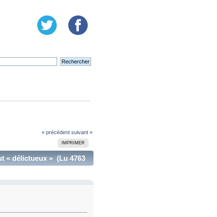
« précédent
suivant »
IMPRIMER
ut « délictueux » (Lu 4763