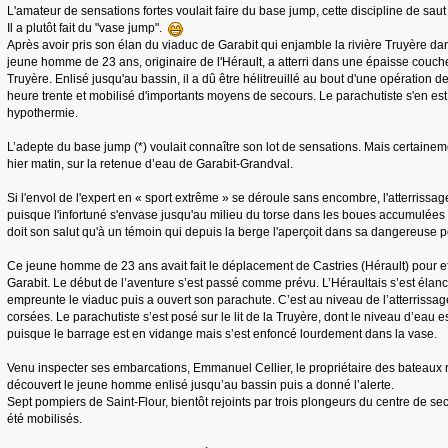
L'amateur de sensations fortes voulait faire du base jump, cette discipline de sa
Il a plutôt fait du "vase jump".
Après avoir pris son élan du viaduc de Garabit qui enjamble la rivière Truyère dans
jeune homme de 23 ans, originaire de l'Hérault, a atterri dans une épaisse couche 
Truyère. Enlisé jusqu'au bassin, il a dû être hélitreuillé au bout d'une opération 
heure trente et mobilisé d'importants moyens de secours. Le parachutiste s'en est 
hypothermie.
L’adepte du base jump (*) voulait connaître son lot de sensations. Mais certaineme
hier matin, sur la retenue d’eau de Garabit-Grandval.
Si l'envol de l'expert en « sport extrême » se déroule sans encombre, l'atterrissag
puisque l'infortuné s'envase jusqu'au milieu du torse dans les boues accumulées a
doit son salut qu'à un témoin qui depuis la berge l'aperçoit dans sa dangereuse p
Ce jeune homme de 23 ans avait fait le déplacement de Castries (Hérault) pour e
Garabit. Le début de l’aventure s’est passé comme prévu. L’Héraultais s’est élancé
empreunte le viaduc puis a ouvert son parachute. C’est au niveau de l’atterrissa
corsées. Le parachutiste s’est posé sur le lit de la Truyère, dont le niveau d’eau e
puisque le barrage est en vidange mais s’est enfoncé lourdement dans la vase.
Venu inspecter ses embarcations, Emmanuel Cellier, le propriétaire des bateaux r
découvert le jeune homme enlisé jusqu’au bassin puis a donné l’alerte.
Sept pompiers de Saint-Flour, bientôt rejoints par trois plongeurs du centre de seco
été mobilisés.