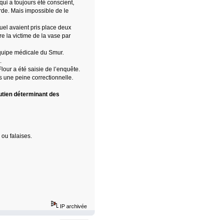
ui a toujours été conscient,
orde. Mais impossible de le
uquel avaient pris place deux
 la victime de la vase par
quipe médicale du Smur.
.
lour a été saisie de l’enquête.
 une peine correctionnelle.
utien déterminant des
ou falaises.
IP archivée