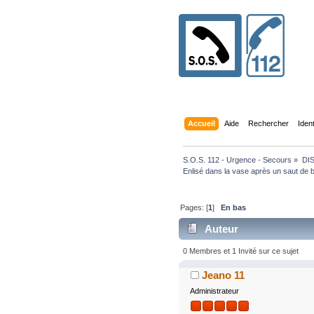
Accueil
Aide
Rechercher
Iden
S.O.S. 112 - Urgence - Secours
»
DI
Enlisé dans la vase après un saut de b
Pages: [
1
]
En bas
Auteur
fois)
0 Membres et 1 Invité sur ce sujet
Jeano 11
Administrateur