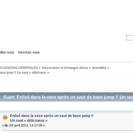
tifiez-vous
Inscrivez-vous
SCUSSIONS GENERALES
»
Discussions et échanges divers
»
Actualités
»
ase jump !! Un saut « délictueux » 
Sujet: Enlisé dans la vase après un saut de base jump !! Un sa
Enlisé dans la vase après un saut de base jump !!
Un saut « délictueux »
«
le:
09 avril 2013, 14:17:09 »