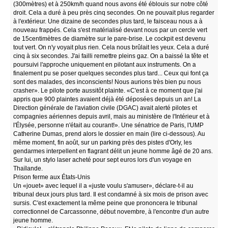
(300mètres) et à 250km/h quand nous avons été éblouis sur notre côté
droit. Cela a duré à peu près cinq secondes. On ne pouvait plus regarder
à l'extérieur. Une dizaine de secondes plus tard, le faisceau nous a à
nouveau frappés. Cela s'est matérialisé devant nous par un cercle vert
de 15centimètres de diamètre sur le pare-brise. Le cockpit est devenu
tout vert. On n'y voyait plus rien. Cela nous brûlait les yeux. Cela a duré
cinq à six secondes. J'ai failli remettre pleins gaz. On a baissé la tête et
poursuivi l'approche uniquement en pilotant aux instruments. On a
finalement pu se poser quelques secondes plus tard... Ceux qui font ça
sont des malades, des inconscients! Nous aurions très bien pu nous
crasher». Le pilote porte aussitôt plainte. «C'est à ce moment que j'ai
appris que 900 plaintes avaient déjà été déposées depuis un an! La
Direction générale de l'aviation civile (DGAC) avait alerté pilotes et
compagnies aériennes depuis avril, mais au ministère de l'Intérieur et à
l'Élysée, personne n'était au courant!». Une sénatrice de Paris, l'UMP
Catherine Dumas, prend alors le dossier en main (lire ci-dessous). Au
même moment, fin août, sur un parking près des pistes d'Orly, les
gendarmes interpellent en flagrant délit un jeune homme âgé de 20 ans.
Sur lui, un stylo laser acheté pour sept euros lors d'un voyage en
Thaïlande.
Prison ferme aux États-Unis
Un «jouet» avec lequel il a «juste voulu s'amuser», déclare-t-il au
tribunal deux jours plus tard. Il est condamné à six mois de prison avec
sursis. C'est exactement la même peine que prononcera le tribunal
correctionnel de Carcassonne, début novembre, à l'encontre d'un autre
jeune homme.