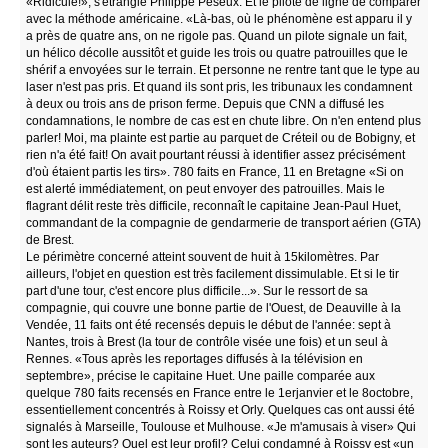
«Ridicule!», s'étrangle Philippe Peseux. Et le pilote de ligne de comparer
avec la méthode américaine. «Là-bas, où le phénomène est apparu il y
a près de quatre ans, on ne rigole pas. Quand un pilote signale un fait,
un hélico décolle aussitôt et guide les trois ou quatre patrouilles que le
shérif a envoyées sur le terrain. Et personne ne rentre tant que le type au
laser n'est pas pris. Et quand ils sont pris, les tribunaux les condamnent
à deux ou trois ans de prison ferme. Depuis que CNN a diffusé les
condamnations, le nombre de cas est en chute libre. On n'en entend plus
parler! Moi, ma plainte est partie au parquet de Créteil ou de Bobigny, et
rien n'a été fait! On avait pourtant réussi à identifier assez précisément
d'où étaient partis les tirs». 780 faits en France, 11 en Bretagne «Si on
est alerté immédiatement, on peut envoyer des patrouilles. Mais le
flagrant délit reste très difficile, reconnaît le capitaine Jean-Paul Huet,
commandant de la compagnie de gendarmerie de transport aérien (GTA)
de Brest.
Le périmètre concerné atteint souvent de huit à 15kilomètres. Par
ailleurs, l'objet en question est très facilement dissimulable. Et si le tir
part d'une tour, c'est encore plus difficile...». Sur le ressort de sa
compagnie, qui couvre une bonne partie de l'Ouest, de Deauville à la
Vendée, 11 faits ont été recensés depuis le début de l'année: sept à
Nantes, trois à Brest (la tour de contrôle visée une fois) et un seul à
Rennes. «Tous après les reportages diffusés à la télévision en
septembre», précise le capitaine Huet. Une paille comparée aux
quelque 780 faits recensés en France entre le 1erjanvier et le 8octobre,
essentiellement concentrés à Roissy et Orly. Quelques cas ont aussi été
signalés à Marseille, Toulouse et Mulhouse. «Je m'amusais à viser» Qui
sont les auteurs? Quel est leur profil? Celui condamné à Roissy est «un