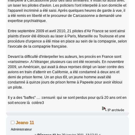
interpellé à Carcassonne pour des faits similaires. Il visait lui aussi avec
un laser les pilotes d'avion. Les policiers l'ont interpellé à son domicile et
l'appareil incriminé a été saisi. Après quelques heures de garde à vue, il
a été remis en liberté et le procureur de Carcassonne a demandé une
expertise psychiatrique.
Entre septembre 2009 et avril 2010, 21 pilotes d'Air France se sont ainsi
plaints d'avoir été éblouis au laser à Paris, Marseille ou Toulouse et une
procédure d'urgence a été mise en place au sein de la compagnie, selon
l'avocate de la compagnie française.
Devant la difficulté d'interpeller les auteurs, les procès en France sont
«rarissimes». A l'étranger, plusieurs cas ont été recensés. En novembre
2009, un Américain, qui avait à deux reprises dirigé un laser contre des
avions en train d'atterrir en Californie, a été condamné à deux ans et
demi de prison ferme. Un an plus tôt, un jeune homme avait été
condamné à quinze jours de prison ferme à Papeete pour avoir ébloui
un pilote.
Il y a des "baffes" .... :censuré: qui se sont perdus pour qu'à 20 ans ont en
soit encore là colère3
IP archivée
Jeano 11
Administrateur