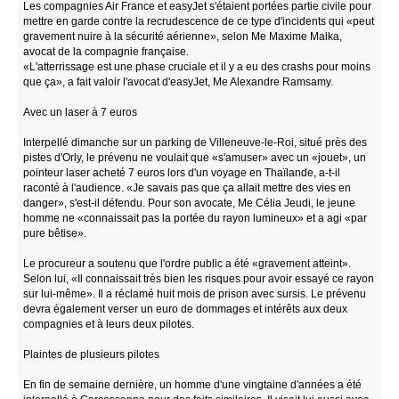
Les compagnies Air France et easyJet s'étaient portées partie civile pour
mettre en garde contre la recrudescence de ce type d'incidents qui «peut
gravement nuire à la sécurité aérienne», selon Me Maxime Malka,
avocat de la compagnie française.
«L'atterrissage est une phase cruciale et il y a eu des crashs pour moins
que ça», a fait valoir l'avocat d'easyJet, Me Alexandre Ramsamy.
Avec un laser à 7 euros
Interpellé dimanche sur un parking de Villeneuve-le-Roi, situé près des
pistes d'Orly, le prévenu ne voulait que «s'amuser» avec un «jouet», un
pointeur laser acheté 7 euros lors d'un voyage en Thaïlande, a-t-il
raconté à l'audience. «Je savais pas que ça allait mettre des vies en
danger», s'est-il défendu. Pour son avocate, Me Célia Jeudi, le jeune
homme ne «connaissait pas la portée du rayon lumineux» et a agi «par
pure bêtise».
Le procureur a soutenu que l'ordre public a été «gravement atteint».
Selon lui, «Il connaissait très bien les risques pour avoir essayé ce rayon
sur lui-même». Il a réclamé huit mois de prison avec sursis. Le prévenu
devra également verser un euro de dommages et intérêts aux deux
compagnies et à leurs deux pilotes.
Plaintes de plusieurs pilotes
En fin de semaine dernière, un homme d'une vingtaine d'années a été