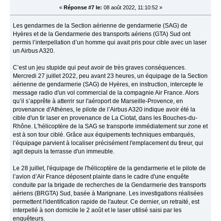
«
Réponse #7 le:
08 août 2022, 11:10:52 »
Les gendarmes de la Section aérienne de gendarmerie (SAG) de
Hyères et de la Gendarmerie des transports aériens (GTA) Sud ont
permis l’interpellation d’un homme qui avait pris pour cible avec un laser
un Airbus A320.
C’est un jeu stupide qui peut avoir de très graves conséquences.
Mercredi 27 juillet 2022, peu avant 23 heures, un équipage de la Section
aérienne de gendarmerie (SAG) de Hyères, en instruction, intercepte le
message radio d'un vol commercial de la compagnie Air France. Alors
qu’il s’apprête à atterrir sur l'aéroport de Marseille-Provence, en
provenance d'Athènes, le pilote de l’Airbus A320 indique avoir été la
cible d'un tir laser en provenance de La Ciotat, dans les Bouches-du-
Rhône. L'hélicoptère de la SAG se transporte immédiatement sur zone et
est à son tour ciblé. Grâce aux équipements techniques embarqués,
l’équipage parvient à localiser précisément l'emplacement du tireur, qui
agit depuis la terrasse d'un immeuble.
Le 28 juillet, l'équipage de l'hélicoptère de la gendarmerie et le pilote de
l’avion d’Air France déposent plainte dans le cadre d'une enquête
conduite par la brigade de recherches de la Gendarmerie des transports
aériens (BRGTA) Sud, basée à Marignane. Les investigations réalisées
permettent l'identification rapide de l'auteur. Ce dernier, un retraité, est
interpellé à son domicile le 2 août et le laser utilisé saisi par les
enquêteurs.