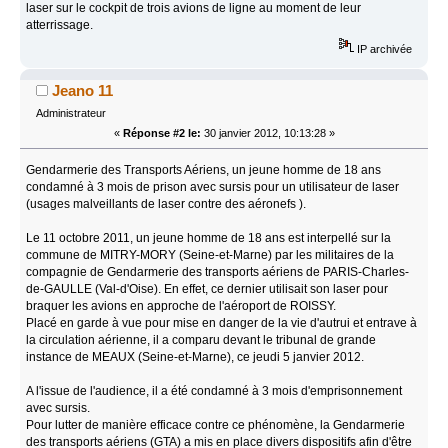
laser sur le cockpit de trois avions de ligne au moment de leur
atterrissage.
IP archivée
Jeano 11
Administrateur
«
Réponse #2 le:
30 janvier 2012, 10:13:28 »
Gendarmerie des Transports Aériens, un jeune homme de 18 ans
condamné à 3 mois de prison avec sursis pour un utilisateur de laser
(usages malveillants de laser contre des aéronefs ).
Le 11 octobre 2011, un jeune homme de 18 ans est interpellé sur la
commune de MITRY-MORY (Seine-et-Marne) par les militaires de la
compagnie de Gendarmerie des transports aériens de PARIS-Charles-
de-GAULLE (Val-d'Oise). En effet, ce dernier utilisait son laser pour
braquer les avions en approche de l'aéroport de ROISSY.
Placé en garde à vue pour mise en danger de la vie d'autrui et entrave à
la circulation aérienne, il a comparu devant le tribunal de grande
instance de MEAUX (Seine-et-Marne), ce jeudi 5 janvier 2012.
A l'issue de l'audience, il a été condamné à 3 mois d'emprisonnement
avec sursis.
Pour lutter de manière efficace contre ce phénomène, la Gendarmerie
des transports aériens (GTA) a mis en place divers dispositifs afin d'être