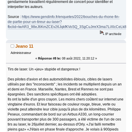
gendarmerie travaillent régulièrement de concert pour identifier et
interpeller les auteurs.
Source :
https://www.gendinfo.fr/enquetes/2022/bouches-du-rhone-fin-
de-partie-pour-un-tireur-au-laser?
fbclid=IwAR3_98eJ6KmZCEv26JqkfKVoSQ_3SgCuJmrX3ma7LiXlcCeLk8LY
IP archivée
Jeano 11
Administrateur
«
Réponse #8 le:
08 août 2022, 11:20:12 »
Tirs de laser. Un «jeu» stupide et dangereux !
Des pilotes d'avion et des automobilistes éblouis, cibles de lasers
utilisés par des "inconscients" ; les incidents se multiplient depuis un an
et demi en France. Marseille, Nantes, Brest et Rennes ne sont pas
épargnées. Des sanctions spécifiques ont été adoptées.
Ils ont la taille d'un gros crayon. Les moins chers coûtent sur internet une
vingtaine d'euros. Et leur faisceau de couleur rouge, bleue, verte ou
violette peut atteindre leur cible jusqu'à plus de dix kilomètres. Philippe
Peseux, commandant de bord sur un Airbus A330, un long-courrier
pouvant transporter plus de 300 passagers, a été victime de l'un de ces
tirs au laser, le 26juillet dernier, au-dessus d'Orly. «J'ai failli remettre
pleins gaz» «J'étais en phase finale d'approche. Je volais à 900pieds