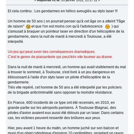
«
Réponse #1 le:
20 janvier 2011, 13:17:11 »
Et cela continu : Les gendarmes en hélico aveuglés au stylo laser !!!
Un homme de 50 ans ( on pourrait penser qu'à cet âge on a atteint "l'âge
de raison"
et que l'on est moins con qu'à l'adolescence
) qui
s'amusait à braquer un pointeur laser en direction d'un hélicoptère de la
gendarmerie, dans la nuit de mardi à mercredi à Toulouse, a été
interpellé.
Un jeu qui peut avoir des conséquences dramatiques.
C'est le genre de plaisanterie qui peut très vite tourner au drame.
Dans la nuit de mardi à mercredi, un homme qui avait visiblement du mal
à trouver le sommeil, à Toulouse, s'est livré à un jeu dangereux en
éblouissant à l'aide d'un stylo laser un pilote d'hélicoptère de la
gendarmerie.
Très vite repéré, cet homme de 50 ans a été interpellé par les policiers
de la brigade anticriminalité sans opposer la moindre résistance.
En France, 600 incidents de ce type ont été recensés, en 2010, en
grande partie sur les aéroports parisiens. À Toulouse-Blagnac, des
pilotes d'avion avaient eux aussi été éblouis par un laser. Dans certains
cas, les victimes peuvent ressentir des brûlures aux yeux.
Hier, peu avant 1 heure du matin, un homme juché sur son balcon et
muni d'un objet cylindrique d'environ 10 centimètres, projetant un rayon