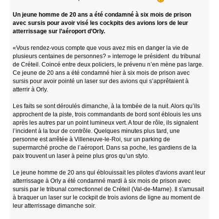
Un jeune homme de 20 ans a été condamné à six mois de prison
avec sursis pour avoir visé les cockpits des avions lors de leur
atterrissage sur l’aéroport d’Orly.
«Vous rendez-vous compte que vous avez mis en danger la vie de
plusieurs centaines de personnes? » interroge le président du tribunal
de Créteil. Coincé entre deux policiers, le prévenu n’en mène pas large.
Ce jeune de 20 ans a été condamné hier à six mois de prison avec
sursis pour avoir pointé un laser sur des avions qui s’apprêtaient à
atterrir à Orly.
Les faits se sont déroulés dimanche, à la tombée de la nuit. Alors qu’ils
approchent de la piste, trois commandants de bord sont éblouis les uns
après les autres par un point lumineux vert. A tour de rôle, ils signalent
l’incident à la tour de contrôle. Quelques minutes plus tard, une
personne est arrêtée à Villeneuve-le-Roi, sur un parking de
supermarché proche de l’aéroport. Dans sa poche, les gardiens de la
paix trouvent un laser à peine plus gros qu’un stylo.
Le jeune homme de 20 ans qui éblouissait les pilotes d'avions avant leur
atterrissage à Orly a été condamné mardi à six mois de prison avec
sursis par le tribunal correctionnel de Créteil (Val-de-Marne). Il s'amusait
à braquer un laser sur le cockpit de trois avions de ligne au moment de
leur atterrissage dimanche soir.