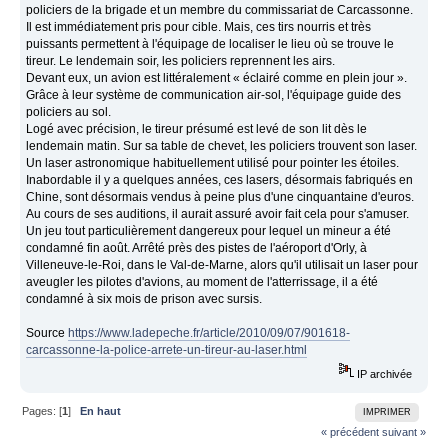
policiers de la brigade et un membre du commissariat de Carcassonne.
Il est immédiatement pris pour cible. Mais, ces tirs nourris et très
puissants permettent à l'équipage de localiser le lieu où se trouve le
tireur. Le lendemain soir, les policiers reprennent les airs.
Devant eux, un avion est littéralement « éclairé comme en plein jour ».
Grâce à leur système de communication air-sol, l'équipage guide des
policiers au sol.
Logé avec précision, le tireur présumé est levé de son lit dès le
lendemain matin. Sur sa table de chevet, les policiers trouvent son laser.
Un laser astronomique habituellement utilisé pour pointer les étoiles.
Inabordable il y a quelques années, ces lasers, désormais fabriqués en
Chine, sont désormais vendus à peine plus d'une cinquantaine d'euros.
Au cours de ses auditions, il aurait assuré avoir fait cela pour s'amuser.
Un jeu tout particulièrement dangereux pour lequel un mineur a été
condamné fin août. Arrêté près des pistes de l'aéroport d'Orly, à
Villeneuve-le-Roi, dans le Val-de-Marne, alors qu'il utilisait un laser pour
aveugler les pilotes d'avions, au moment de l'atterrissage, il a été
condamné à six mois de prison avec sursis.
Source
https://www.ladepeche.fr/article/2010/09/07/901618-
carcassonne-la-police-arrete-un-tireur-au-laser.html
IP archivée
Pages: [
1
]
En haut
IMPRIMER
« précédent
suivant »