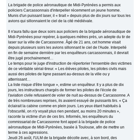
La brigade de police aéronautique de Midi-Pyrénées a permis aux
policiers Carcassonnais d'interpeller récemment un jeune homme.
Munis d'un puissant laser, il « tirait » depuis plus de dix jours sur tous les
avions qui sillonnaient le ciel de la cité médiévale.
Il n'aura fallu que deux soirs aux policiers de la brigade aéronautique de
Midi-Pyrénées pour repérer, à quelques mètres près, un adepte du tir de
laser sur la ville de Carcassonne. Âgé de 21 ans, cet homme visait
depuis plusieurs soirs les avions sillonnant le ciel de l'Aude. Interpellé
en fin de semaine dernière par les enquêteurs carcassonnais, il devrait
être jugé prochainement…
Le temps pour le juge d'instruction de répertorier l'ensemble des victimes
de ce véritable sérial-tireur. « Les élèves pilotes, les pilotes civils mais
aussi des pilotes de ligne passant au-dessus de la ville ou y
atterrissant…
La liste risque d'être longue », estime un enquêteur. Il y a plus de dix
jours, les instructeurs chargés de former les pilotes de l'école de
l'aviation civile refusaient de voler de nuit au-dessus de Carcassonne. A
de très nombreuses reprises, ils avaient essuyé de puissants tirs. « Ça
éclairait la cabine comme en plein jours. Les yeux étant habitués à
l'obscurité, on n'y voyait plus rien pendant, au moins 20 minutes »,
raconte la victime d'un de ces tirs. Informés, les enquêteurs du
commissariat de Carcassonne font appel à la brigade de police
aéronautique de Midi-Pyrénées, basée à Toulouse, afin de mettre un
terme à ces agressions.
Jeudi 26 août, l'ULM de la brigade décolle avec, à son bord, des