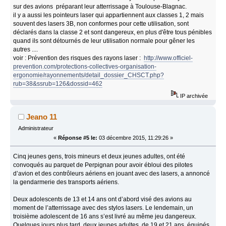
sur des avions préparant leur atterrissage à Toulouse-Blagnac.
il y a aussi les pointeurs laser qui appartiennent aux classes 1, 2 mais
souvent des lasers 3B, non conformes pour cette utilisation, sont
déclarés dans la classe 2 et sont dangereux, en plus d'être tous pénibles
quand ils sont détournés de leur utilisation normale pour gêner les
autres ....
voir : Prévention des risques des rayons laser :
http://www.officiel-
prevention.com/protections-collectives-organisation-
ergonomie/rayonnements/detail_dossier_CHSCT.php?
rub=38&ssrub=126&dossid=462
IP archivée
Jeano 11
Administrateur
«
Réponse #5 le:
03 décembre 2015, 11:29:26 »
Cinq jeunes gens, trois mineurs et deux jeunes adultes, ont été
convoqués au parquet de Perpignan pour avoir ébloui des pilotes
d’avion et des contrôleurs aériens en jouant avec des lasers, a annoncé
la gendarmerie des transports aériens.
Deux adolescents de 13 et 14 ans ont d’abord visé des avions au
moment de l’atterrissage avec des stylos lasers. Le lendemain, un
troisième adolescent de 16 ans s’est livré au même jeu dangereux.
Quelques jours plus tard, deux jeunes adultes, de 19 et 21 ans, équipés