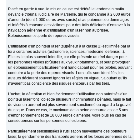
Placé en garde à vue, le mis en cause est déféré le lendemain matin
devant le tribunal judiciaire de Marseille, qui le condamne à 2 000 euros
d'amende (dont 1 000 euros avec sursis) et au paiement de dommages
et intérêts à chacune des victimes pour des faits délictuels d'entrave à la
navigation aérienne et d'utilisation d'un laser non autorisée.
Éblouissement et perte de repères visuels
L'utilisation d'un pointeur laser (supérieur à la classe 2) est limitée par la
loi à certaines activités (astronomie, sciences, médecine, défense…).
Elle est le plus souvent interdite, car elle présente un réel danger pour
les personnes visées (brûlures aux yeux notamment), et peut provoquer
un éblouissement particulièrement handicapant pour les pilotes, pouvant
conduire à la perte des repères visuels. Lorsqu'ils sont identifiés, les
auteurs déclarent souvent ignorer les règles en vigueur, ajoutant qu'ils
n'avaient pas conscience des risques encourus par les tiers.
L'achat, la détention et bien évidemment l'utilisation non autorisés d'un
pointeur laser font l'objet de plusieurs incriminations pénales, mais le fait
de viser un aéronef est plus sévèrement sanctionné eu égard à la gravité
du risque. Dans ce cas, le maximum de la peine encourue est de 5 ans
d'emprisonnement et de 18 000 euros d'amende, voire plus en cas de
conséquences sur les personnes ou les biens.
Particulièrement sensibilisées à l'utilisation malveillante des pointeurs
laser, la gendarmerie des transports aériens et les forces aériennes de la