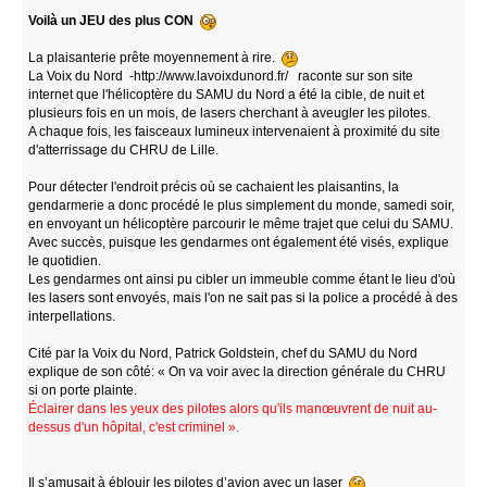
Voilà un JEU des plus CON
La plaisanterie prête moyennement à rire.
La Voix du Nord -http://www.lavoixdunord.fr/ raconte sur son site
internet que l'hélicoptère du SAMU du Nord a été la cible, de nuit et
plusieurs fois en un mois, de lasers cherchant à aveugler les pilotes.
A chaque fois, les faisceaux lumineux intervenaient à proximité du site
d'atterrissage du CHRU de Lille.
Pour détecter l'endroit précis où se cachaient les plaisantins, la
gendarmerie a donc procédé le plus simplement du monde, samedi soir,
en envoyant un hélicoptère parcourir le même trajet que celui du SAMU.
Avec succès, puisque les gendarmes ont également été visés, explique
le quotidien.
Les gendarmes ont ainsi pu cibler un immeuble comme étant le lieu d'où
les lasers sont envoyés, mais l'on ne sait pas si la police a procédé à des
interpellations.
Cité par la Voix du Nord, Patrick Goldstein, chef du SAMU du Nord
explique de son côté: « On va voir avec la direction générale du CHRU
si on porte plainte.
Éclairer dans les yeux des pilotes alors qu'ils manœuvrent de nuit au-
dessus d'un hôpital, c'est criminel ».
Il s’amusait à éblouir les pilotes d’avion avec un laser