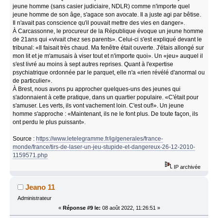
jeune homme (sans casier judiciaire, NDLR) comme n'importe quel
jeune homme de son âge, s'agace son avocate. Il a juste agi par bêtise.
Il n'avait pas conscience qu'il pouvait mettre des vies en danger».
À Carcassonne, le procureur de la République évoque un jeune homme
de 21ans qui «vivait chez ses parents». Celui-ci s'est expliqué devant le
tribunal: «Il faisait très chaud. Ma fenêtre était ouverte. J'étais allongé sur
mon lit et je m'amusais à viser tout et n'importe quoi». Un «jeu» auquel il
s'est livré au moins à sept autres reprises. Quant à l'expertise
psychiatrique ordonnée par le parquet, elle n'a «rien révélé d'anormal ou
de particulier».
À Brest, nous avons pu approcher quelques-uns des jeunes qui
s'adonnaient à cette pratique, dans un quartier populaire. «C'était pour
s'amuser. Les verts, ils vont vachement loin. C'est ouf!». Un jeune
homme s'approche : «Maintenant, ils ne le font plus. De toute façon, ils
ont perdu le plus puissant».
Source :
https://www.letelegramme.fr/ig/generales/france-
monde/france/tirs-de-laser-un-jeu-stupide-et-dangereux-26-12-2010-
1159571.php
IP archivée
Jeano 11
Administrateur
«
Réponse #9 le:
08 août 2022, 11:26:51 »