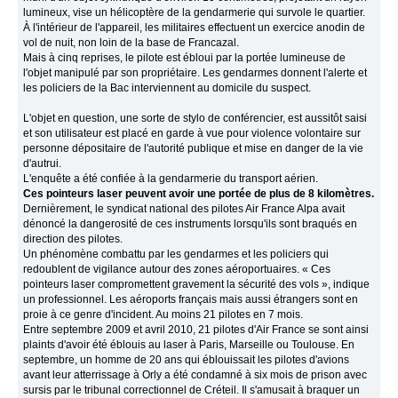
lumineux, vise un hélicoptère de la gendarmerie qui survole le quartier.
À l'intérieur de l'appareil, les militaires effectuent un exercice anodin de
vol de nuit, non loin de la base de Francazal.
Mais à cinq reprises, le pilote est ébloui par la portée lumineuse de
l'objet manipulé par son propriétaire. Les gendarmes donnent l'alerte et
les policiers de la Bac interviennent au domicile du suspect.
L'objet en question, une sorte de stylo de conférencier, est aussitôt saisi
et son utilisateur est placé en garde à vue pour violence volontaire sur
personne dépositaire de l'autorité publique et mise en danger de la vie
d'autrui.
L'enquête a été confiée à la gendarmerie du transport aérien.
Ces pointeurs laser peuvent avoir une portée de plus de 8 kilomètres.
Dernièrement, le syndicat national des pilotes Air France Alpa avait
dénoncé la dangerosité de ces instruments lorsqu'ils sont braqués en
direction des pilotes.
Un phénomène combattu par les gendarmes et les policiers qui
redoublent de vigilance autour des zones aéroportuaires. « Ces
pointeurs laser compromettent gravement la sécurité des vols », indique
un professionnel. Les aéroports français mais aussi étrangers sont en
proie à ce genre d'incident. Au moins 21 pilotes en 7 mois.
Entre septembre 2009 et avril 2010, 21 pilotes d'Air France se sont ainsi
plaints d'avoir été éblouis au laser à Paris, Marseille ou Toulouse. En
septembre, un homme de 20 ans qui éblouissait les pilotes d'avions
avant leur atterrissage à Orly a été condamné à six mois de prison avec
sursis par le tribunal correctionnel de Créteil. Il s'amusait à braquer un