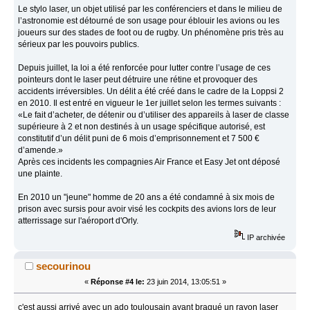
Le stylo laser, un objet utilisé par les conférenciers et dans le milieu de
l’astronomie est détourné de son usage pour éblouir les avions ou les
joueurs sur des stades de foot ou de rugby. Un phénomène pris très au
sérieux par les pouvoirs publics.
Depuis juillet, la loi a été renforcée pour lutter contre l’usage de ces
pointeurs dont le laser peut détruire une rétine et provoquer des
accidents irréversibles. Un délit a été créé dans le cadre de la Loppsi 2
en 2010. Il est entré en vigueur le 1er juillet selon les termes suivants :
«Le fait d’acheter, de détenir ou d’utiliser des appareils à laser de classe
supérieure à 2 et non destinés à un usage spécifique autorisé, est
constitutif d’un délit puni de 6 mois d’emprisonnement et 7 500 €
d’amende.»
Après ces incidents les compagnies Air France et Easy Jet ont déposé
une plainte.
En 2010 un "jeune" homme de 20 ans a été condamné à six mois de
prison avec sursis pour avoir visé les cockpits des avions lors de leur
atterrissage sur l'aéroport d'Orly.
IP archivée
secourinou
«
Réponse #4 le:
23 juin 2014, 13:05:51 »
c'est aussi arrivé avec un ado toulousain ayant braqué un rayon laser