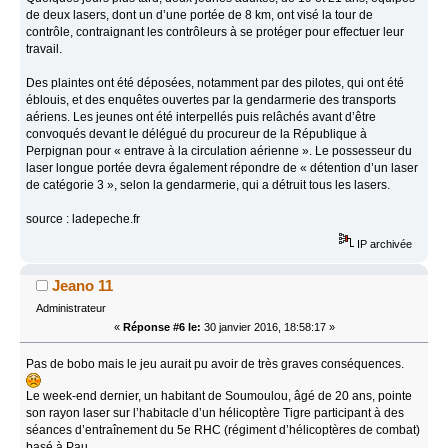
de deux lasers, dont un d’une portée de 8 km, ont visé la tour de
contrôle, contraignant les contrôleurs à se protéger pour effectuer leur
travail.
Des plaintes ont été déposées, notamment par des pilotes, qui ont été
éblouis, et des enquêtes ouvertes par la gendarmerie des transports
aériens. Les jeunes ont été interpellés puis relâchés avant d’être
convoqués devant le délégué du procureur de la République à
Perpignan pour « entrave à la circulation aérienne ». Le possesseur du
laser longue portée devra également répondre de « détention d’un laser
de catégorie 3 », selon la gendarmerie, qui a détruit tous les lasers.
source : ladepeche.fr
IP archivée
Jeano 11
Administrateur
«
Réponse #6 le:
30 janvier 2016, 18:58:17 »
Pas de bobo mais le jeu aurait pu avoir de très graves conséquences.
Le week-end dernier, un habitant de Soumoulou, âgé de 20 ans, pointe
son rayon laser sur l’habitacle d’un hélicoptère Tigre participant à des
séances d’entraînement du 5e RHC (régiment d’hélicoptères de combat)
basé à Pau.