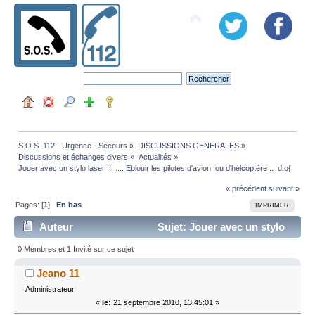
S.O.S. 112 - Urgence - Secours
»
DISCUSSIONS GENERALES
»
Discussions et échanges divers
»
Actualités
»
Jouer avec un stylo laser !!! .... Eblouir les pilotes d'avion  ou d'hélcoptère ..  d:o{
« précédent
suivant »
Pages: [
1
]
En bas
IMPRIMER
Auteur
Sujet: Jouer avec un stylo
laser !!! .... Eblouir les pilotes d'avion ou d'hélcoptère ..
0 Membres et 1 Invité sur ce sujet
d:o{ (Lu 38050 fois)
Jeano 11
Administrateur
«
le:
21 septembre 2010, 13:45:01 »