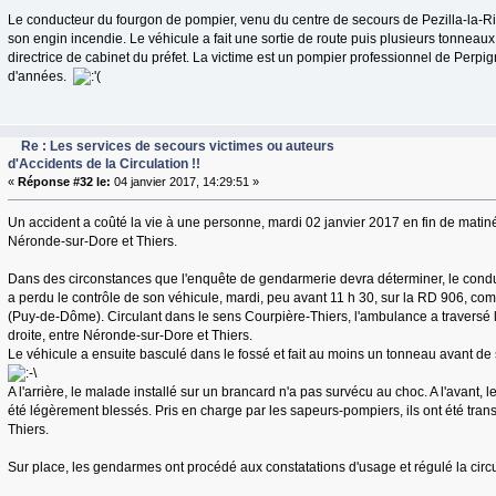
Le conducteur du fourgon de pompier, venu du centre de secours de Pezilla-la-Riv
son engin incendie. Le véhicule a fait une sortie de route puis plusieurs tonneaux
directrice de cabinet du préfet. La victime est un pompier professionnel de Perp
d'années.
Re : Les services de secours victimes ou auteurs
d'Accidents de la Circulation !!
«
Réponse #32 le:
04 janvier 2017, 14:29:51 »
Un accident a coûté la vie à une personne, mardi 02 janvier 2017 en fin de matiné
Néronde-sur-Dore et Thiers.
Dans des circonstances que l'enquête de gendarmerie devra déterminer, le cond
a perdu le contrôle de son véhicule, mardi, peu avant 11 h 30, sur la RD 906, 
(Puy-de-Dôme). Circulant dans le sens Courpière-Thiers, l'ambulance a traversé 
droite, entre Néronde-sur-Dore et Thiers.
Le véhicule a ensuite basculé dans le fossé et fait au moins un tonneau avant de
A l'arrière, le malade installé sur un brancard n'a pas survécu au choc. A l'avant, 
été légèrement blessés. Pris en charge par les sapeurs-pompiers, ils ont été trans
Thiers.
Sur place, les gendarmes ont procédé aux constatations d'usage et régulé la circu