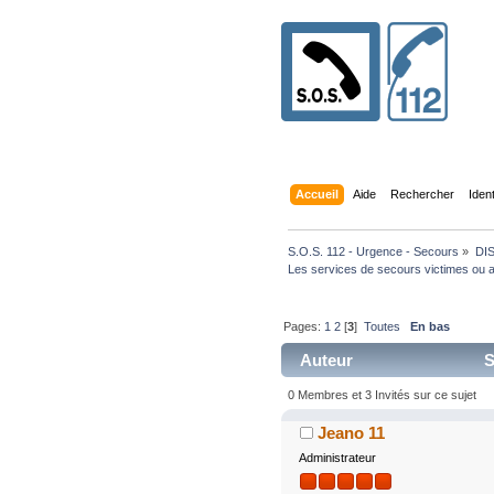
Accueil
Aide
Rechercher
Iden
S.O.S. 112 - Urgence - Secours
»
DI
Les services de secours victimes ou au
Pages:
1
2
[
3
]
Toutes
En bas
Auteur
S
94220 fois)
0 Membres et 3 Invités sur ce sujet
Jeano 11
Administrateur