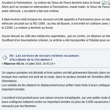
Accident à Panissières : la voiture du Smur de Feurs termine dans le fossé
Alors qu'il se rendait en intervention à Panissières, mardi matin, le Smur de Feurs
autre véhicule. L'accident a fait une victime.
Il était environ midi lorsque les secours ont été appelés à Panissieres pour un ma
véhicule circulait sur la RD 1089, au lieu dit Bussin, il est entré en collision avec
le CD60. La voiture a terminé au fossé.
Aucun blessé du côté des médecins urgentistes, par on contre, on déplore un ble
Souffrant d'un traumatisme crânien, la victime a été transportée à l'hôpital pour 
Re : Les services de secours victimes ou auteurs
d'Accidents de la Circulation !!
«
Réponse #31 le:
14 juillet 2016, 16:42:19 »
Un sapeur-pompier est décédé et trois autres ont été grièvement blessés dans un 
lorsque leur camion est sorti de la route, dans le secteur sinistré de Torreilles (6
Orientales).
Les soldats du feu étaient en déplacement pour prêter main forte à leurs collègues
important sinistre.
L'accident s'est produit pour une raison encore inexpliquée, sur une petite rout
leurs collègues luttaient contre un important sinistre où plus de 3.000 vacancier
menacés par les flammes.