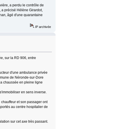
ière, a perdu le contrôle de
, a précisé Hélène Girardot,
ignan, âgé d'une quarantaine
IP archivée
e, sur la RD 906, entre
ucteur d'une ambulance privée
commune de Néronde-sur-Dore
la chaussée en pleine ligne
 s'immobiliser en sens inverse.
le chauffeur et son passager ont
portés au centre hospitalier de
lation sur cet axe très passant.