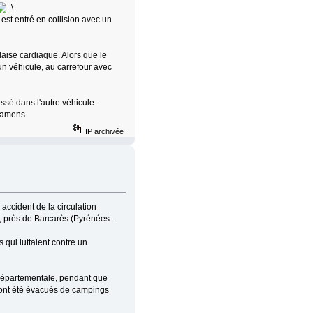
 est entré en collision avec un
laise cardiaque. Alors que le
 un véhicule, au carrefour avec
ssé dans l'autre véhicule.
examens.
IP archivée
accident de la circulation
6), près de Barcarès (Pyrénées-
 qui luttaient contre un
e départementale, pendant que
s ont été évacués de campings