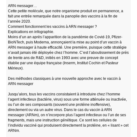
ARN messager…
Cette petite molécule, que notre organisme produit en permanence, a
fait une entrée remarquée dans la panoplie des vaccins à la fin de
l’année 2020.
Comment fonctionnent les vaccins à ARN messager ?
Explications en infographie.
Moins d’un an après l’apparition de la pandémie de Covid-19, Pfizer-
BioNTech, puis Moderna, annonçaient la mise au point d’un vaccin à
ARN messager à haute efficacité. Une première, puisque cette stratégie
n’avait jamais été déployée chez l’homme. C’est l’aboutissement de près
de trente ans de R&D, initiés en 1993 avec une preuve de concept
établie par une équipe française (Inserm, Institut Cochin et Pasteur
Mérieux).
Des méthodes classiques à une nouvelle approche avec le vaccin à
ARN messager
Jusqu’alors, tous les vaccins consistaient à introduire chez l’homme
l’agent infectieux (bactérie, virus) sous une forme atténuée ou inactivée,
ou l’un de ses composants (souvent une protéine inoffensive),
directement ou via un autre virus. Dans le cas du vaccin à ARN
messager (ARNm), on n’incorpore plus l’agent infectieux ou l’un de ses
fragments, mais une instruction génétique. Ce sont les cellules de
l’individu vacciné qui produisent directement la protéine, en « lisant » cet
ARNm.