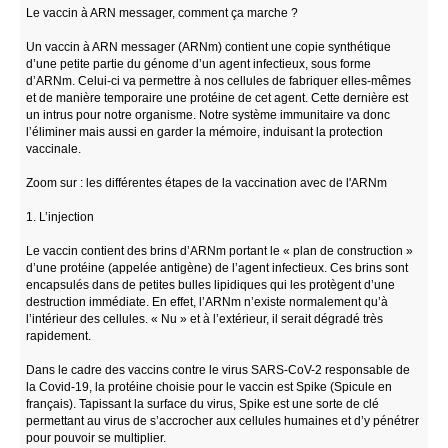
Le vaccin à ARN messager, comment ça marche ?
Un vaccin à ARN messager (ARNm) contient une copie synthétique
d’une petite partie du génome d’un agent infectieux, sous forme
d’ARNm. Celui-­ci va permettre à nos cellules de fabriquer elles­-mêmes
et de manière temporaire une protéine de cet agent. Cette dernière est
un intrus pour notre organisme. Notre système immunitaire va donc
l’éliminer mais aussi en garder la mémoire, induisant la protection
vaccinale.
Zoom sur : les différentes étapes de la vaccination avec de l'ARNm
1. L’injection
Le vaccin contient des brins d’ARNm portant le « plan de construction »
d’une protéine (appelée antigène) de l’agent infectieux. Ces brins sont
encapsulés dans de petites bulles lipidiques qui les protègent d’une
destruction immédiate. En effet, l’ARNm n’existe normalement qu’à
l’intérieur des cellules. « Nu » et à l’extérieur, il serait dégradé très
rapidement.
Dans le cadre des vaccins contre le virus SARS-CoV-2 responsable de
la Covid-19, la protéine choisie pour le vaccin est Spike (Spicule en
français). Tapissant la surface du virus, Spike est une sorte de clé
permettant au virus de s’accrocher aux cellules humaines et d’y pénétrer
pour pouvoir se multiplier.