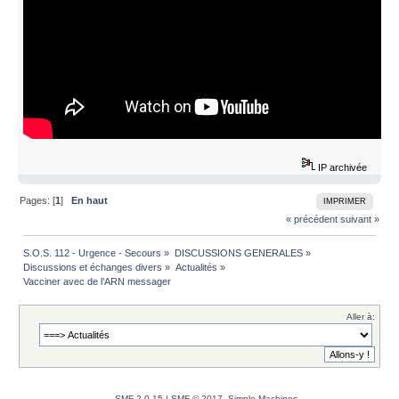
IP archivée
Pages: [
1
]
En haut
IMPRIMER
« précédent
suivant »
S.O.S. 112 - Urgence - Secours
»
DISCUSSIONS GENERALES
»
Discussions et échanges divers
»
Actualités
»
Vacciner avec de l’ARN messager
Aller à:
SMF 2.0.15
|
SMF © 2017
,
Simple Machines