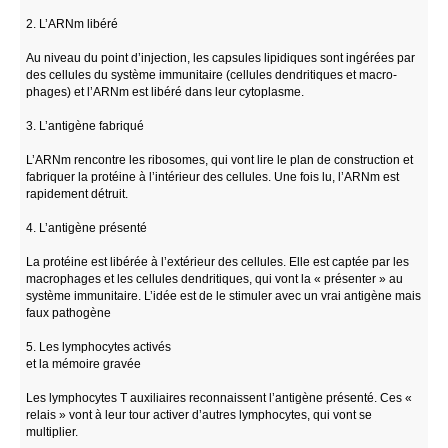
2. L’ARNm libéré
Au niveau du point d’injection, les capsules lipidiques sont ingérées par
des cellules du système immunitaire (cellules dendritiques et macro­
phages) et l’ARNm est libéré dans leur cytoplasme.
3. L’antigène fabriqué
L’ARNm rencontre les ribosomes, qui vont lire le plan de construction et
fabriquer la pro­téine à l’intérieur des cellules. Une fois lu, l’ARNm est
rapidement détruit.
4. L’antigène présenté
La protéine est libérée à l’extérieur des cellules. Elle est captée par les
macrophages et les cellules dendritiques, qui vont la « présenter » au
système immunitaire. L’idée est de le stimuler avec un vrai antigène mais
faux pathogène
5. Les lymphocytes activés
et la mémoire gravée
Les lymphocytes T auxiliaires reconnaissent l’antigène présenté. Ces «
relais » vont à leur tour activer d’autres lymphocytes, qui vont se
multiplier.