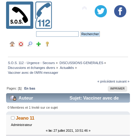
S.O.S. 112 - Urgence - Secours
»
DISCUSSIONS GENERALES
»
Discussions et échanges divers
»
Actualités
»
Vacciner avec de l’ARN messager
« précédent
suivant »
Pages: [
1
]
En bas
IMPRIMER
Auteur
Sujet: Vacciner avec de
l’ARN messager (Lu 10195 fois)
0 Membres et 1 Invité sur ce sujet
Jeano 11
Administrateur
«
le:
27 juillet 2021, 10:51:46 »