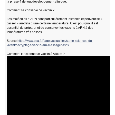
la phase 4 de tout développement clinique.
Comment se conserve ce vaccin ?
Les molécules d’ARN sont particulièrement instables et peuvent se «
casser » au-delà d’une certaine température. C’est pourquoi il est
essentiel de préparer et de conserver les vaccins à ARN à des
températures très basses.
Source
https://www.cea.fr/Pages/actualites/sante-sciences-du-
vivant/decryptage-vaccin-arn-messager.aspx
Comment fonctionne un vaccin à ARNm ?