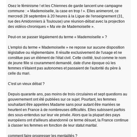
Osez le féminisme ! et les Chiennes de garde lancent une campagne
commune : « Mademoiselle, la case en trop ! ». Elles animeront, ce
mercredi 28 septembre à 20 heures à la Ligue de l'enseignement (31,
rue des Amidonniers à Toulouse) une réunion-débat avec la projection
des vidéos-chroniques « Ma vie de Mademoiselle ».
Peut-on se passer légalement du terme « Mademoiselle » ?
L'emploi du terme « Mademoiselle » ne repose sur aucune disposition
législative ou réglementaire. Il résulte exclusivement de l'usage et ne
constitue pas un élément de l'état civil. Cette civilité, tout comme le nom
de jeune fille si couramment demandé, date d'une époque où les
femmes n'étaient pas autonomes et passaient de l'autorité du père à
celle du mari.
C'est un vieux débat ?
Depuis quarante ans, pas moins de trois circulaires et sept questions au
gouvernement ont été publiées sur ce sujet. Pourtant, les femmes
souhaitant être appelées Madame sans pour autant être mariées se
heurtent en France à de nombreuses difficultés. Elles subissent parfois
des sous-entendus sur leur vie privée. Alors que la plupart des pays
européens ont d'ailleurs abandonné ce terme désuet, la France continue
à classer les femmes en fonction de leur statut marital.
comment faire progresser les mentalités ?