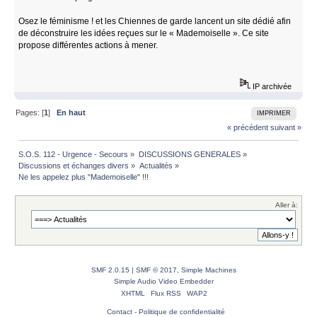
Osez le féminisme ! et les Chiennes de garde lancent un site dédié afin
de déconstruire les idées reçues sur le « Mademoiselle ». Ce site
propose différentes actions à mener.
IP archivée
Pages: [
1
]
En haut
IMPRIMER
« précédent
suivant »
S.O.S. 112 - Urgence - Secours
»
DISCUSSIONS GENERALES
»
Discussions et échanges divers
»
Actualités
»
Ne les appelez plus "Mademoiselle" !!!
Aller à:
SMF 2.0.15
|
SMF © 2017
,
Simple Machines
Simple Audio Video Embedder
XHTML
Flux RSS
WAP2
Contact
-
Politique de confidentialité