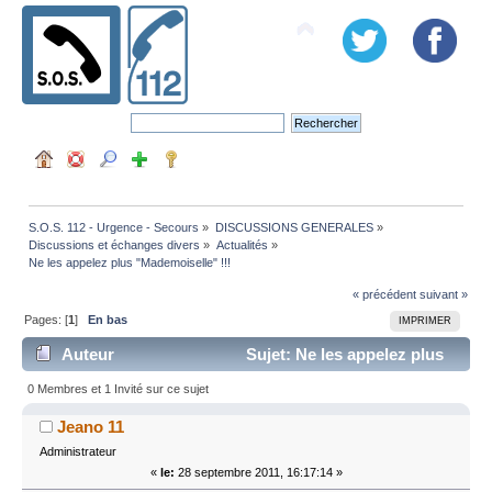
S.O.S. 112 - Urgence - Secours
»
DISCUSSIONS GENERALES
»
Discussions et échanges divers
»
Actualités
»
Ne les appelez plus "Mademoiselle" !!!
« précédent
suivant »
Pages: [
1
]
En bas
IMPRIMER
Auteur
Sujet: Ne les appelez plus
"Mademoiselle" !!! (Lu 4100 fois)
0 Membres et 1 Invité sur ce sujet
Jeano 11
Administrateur
«
le:
28 septembre 2011, 16:17:14 »