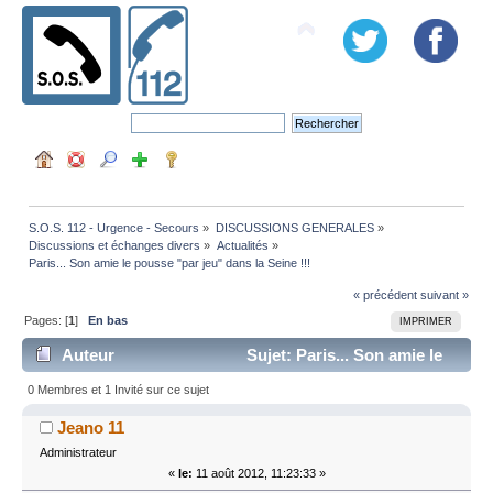
S.O.S. 112 - Urgence - Secours
»
DISCUSSIONS GENERALES
»
Discussions et échanges divers
»
Actualités
»
Paris... Son amie le pousse "par jeu" dans la Seine !!!
« précédent
suivant »
Pages: [
1
]
En bas
IMPRIMER
Auteur
Sujet: Paris... Son amie le
pousse "par jeu" dans la Seine !!! (Lu 4158 fois)
0 Membres et 1 Invité sur ce sujet
Jeano 11
Administrateur
«
le:
11 août 2012, 11:23:33 »