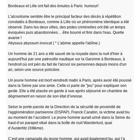
Bordeaux et Lille ont fait des émules à Paris humour!
L'alcoolisme semble être le principal facteur des décès à répétition
constatés à Bordeaux, comme à Lille où un phénomène identique a été
observé. Dans les deux villes, des pistes criminelles ont été un temps
évoquées puis abandonnées.... être bourré et finir dans l'eau. Quelle
avanie !
Abyssus abyssum invocat ( * L'abime appelle l'abîme.)
Un homme de 21 ans a été sauvé de la noyade dans la nuit d'hier à
aujourd'hui par une patrouille nautique sur la Garonne à Bordeaux, à
l'endroit où ont péri du fait de l'alcool six personnes depuis moins d'un
an, selon une source policière.
Un jeune homme est mort vendredi matin à Paris, après avoir été poussé
dans la Seine par une amie. Celle-ci parle de "jeu" pour expliquer son
geste. Elle a été placée en garde à vue après séjourné en chambre de
dégrisement en raison de son état d’ivresse.
Selon le porte-parole de la Direction de la sécurité de proximité de
l'agglomération parisienne (DSPAP), Franck Carabin, la victime avait bu
au moment de l’accident. Le jeune homme aurait uriné dans la Seine du
haut d’un parapet situé dans la boîte de nuit Wanderlust, quai
d’Austerlitz (XIIIème).
C’est une camarade du jeune homme, qui avait également bu, qui l’a