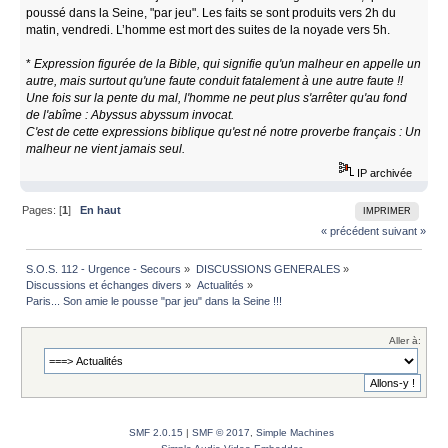
poussé dans la Seine, "par jeu". Les faits se sont produits vers 2h du
matin, vendredi. L’homme est mort des suites de la noyade vers 5h.
*
Expression figurée de la Bible, qui signifie qu'un malheur en appelle un
autre, mais surtout qu'une faute conduit fatalement à une autre faute !!
Une fois sur la pente du mal, l'homme ne peut plus s'arrêter qu'au fond
de l'abîme : Abyssus abyssum invocat.
C'est de cette expressions biblique qu'est né notre proverbe français : Un
malheur ne vient jamais seul.
IP archivée
Pages: [
1
]
En haut
IMPRIMER
« précédent
suivant »
S.O.S. 112 - Urgence - Secours
»
DISCUSSIONS GENERALES
»
Discussions et échanges divers
»
Actualités
»
Paris... Son amie le pousse "par jeu" dans la Seine !!!
Aller à:
SMF 2.0.15
|
SMF © 2017
,
Simple Machines