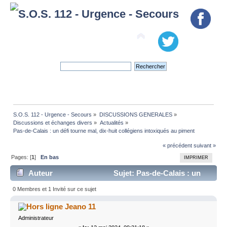
S.O.S. 112 - Urgence - Secours
»
DISCUSSIONS GENERALES
»
Discussions et échanges divers
»
Actualités
»
Pas-de-Calais : un défi tourne mal, dix-huit collégiens intoxiqués au piment 
« précédent
suivant »
Pages: [
1
]
En bas
IMPRIMER
Auteur
Sujet: Pas-de-Calais : un
défi tourne mal, dix-huit collégiens intoxiqués au
0 Membres et 1 Invité sur ce sujet
piment (Lu 22751 fois)
Jeano 11
Administrateur