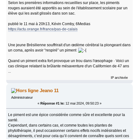
Selon les premières informations recueillies sur place, les piments
rouges auraient été apportés au sein de l'établissement scolaire par un
élève qui les avait glissés dans son sac.
publié le 11 mai à 20h13, Kévin Comby, 6Medias
https://actu.orange.fr/france/pas-de-calais
Une jeune Brésilienne souffrirait d'un œdème cérébral la plongeant dans
un coma, après avoir “respiré” un piment
Quand un piment extra fort provoque un trou dans l'œsophage · Voici un
cas clinique relatant la brûlante mésaventure d'un Californien de 47 ans
...
IP archivée
Jeano 11
Administrateur
«
Réponse #1 le:
12 mai 2024, 09:50:23 »
Le piment est une épice considérée comme sûre et excellente pour la
santé.
Cependant, dans certains cas, et comme toutes les plantes de
phytothérapie, il peut occasionner certains effets nocifs indésirables et
désagréments, c’est pour cela qu’il convient de connaître quels sont ces