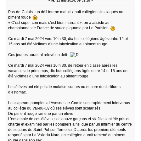
«
le:
12 mai 2024, 09:31:18 »
Pas-de-Calais : un défi tourne mal, dix-huit collégiens intoxiqués au
piment rouge
« C’est super con mais c’est bien marrant »: on a assisté au
championnat de France de sauce piquante par Le Parisien
Ce mardi 7 mai 2024 vers 10 h 30, dix-huit collégiens âgés entre 14 et
15 ans ont été victimes d’une intoxication au piment rouge.
Ces jeunes auraient relevé un défi.
Ce mardi 7 mai 2024 vers 10 h 30, de retour en classe après les
vacances de printemps, dix-huit collégiens âgés entre 14 et 15 ans ont
été victimes d’une intoxication au piment rouge.
Les élèves ont été pris de malaise, sueurs ou encore des brûlures
d’estomac.
Les sapeurs-pompiers d’Avesnes-le-Comte sont rapidement intervenus
au collège du Val-du-Gy où ses élèves sont scolarisés.
Du piment rouge ramené par un élève
L’ensemble de ces élèves, soit douze garçons et six filles ont été pris en
charge et examinés par les pompiers ainsi que par un infirmier du centre
de secours de Saint-Pol-sur-Ternoise. D’après les premiers éléments
rapportés par La Voix du Nord, un collégien aurait ramené du piment
rouge dans son sac.