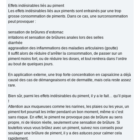
Effets indésirables liés au piment
Les effets indésirables liés aux piments sont entrainés par une trop
grosse consommation de piments. Dans ce cas, une surconsommation
peut provoquer :
sensation de brûlures d’estomac
irritations et sensation de brûlures anales lors des selles
diarrhée
aggravation des inflammations des maladies articulaires (goutte)
Il suffit alors de réduire d’arrêter la consommation, de passer sur un
piment moins fort, ou de réduire les doses, et tout rentrera dans l’ordre
au bout de quelques jours.
En application externe, une trop forte concentration en capsaïcine a déjà
causé des cas de démangeaisons et de dermatite, mais cela reste assez
rare.
Bien sûr, parmi les effets indésirables du piment, il y a le fait… qu’il pique
!
Attention aux muqueuses comme les narines, les plaies ou les yeux, un
piment fort pourrait les irriter pendant un bon moment, même si c’est
sans risque. En effet, le piment ne provoque pas de brûlure au sens
propre, ni de lésion réelle, seulement une sensation de brûlure. Si
toutefois vous vous brûlez avec un piment, suivez nos conseils pour
soulager une brûlure de piment, il y a des astuces pour calmer cela
rapidement.