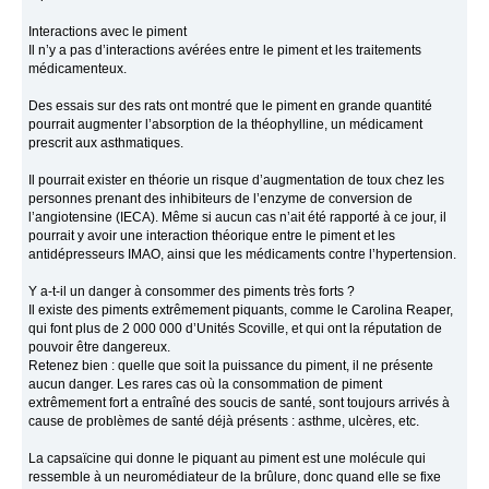
Interactions avec le piment
Il n’y a pas d’interactions avérées entre le piment et les traitements
médicamenteux.
Des essais sur des rats ont montré que le piment en grande quantité
pourrait augmenter l’absorption de la théophylline, un médicament
prescrit aux asthmatiques.
Il pourrait exister en théorie un risque d’augmentation de toux chez les
personnes prenant des inhibiteurs de l’enzyme de conversion de
l’angiotensine (IECA). Même si aucun cas n’ait été rapporté à ce jour, il
pourrait y avoir une interaction théorique entre le piment et les
antidépresseurs IMAO, ainsi que les médicaments contre l’hypertension.
Y a-t-il un danger à consommer des piments très forts ?
Il existe des piments extrêmement piquants, comme le Carolina Reaper,
qui font plus de 2 000 000 d’Unités Scoville, et qui ont la réputation de
pouvoir être dangereux.
Retenez bien : quelle que soit la puissance du piment, il ne présente
aucun danger. Les rares cas où la consommation de piment
extrêmement fort a entraîné des soucis de santé, sont toujours arrivés à
cause de problèmes de santé déjà présents : asthme, ulcères, etc.
La capsaïcine qui donne le piquant au piment est une molécule qui
ressemble à un neuromédiateur de la brûlure, donc quand elle se fixe