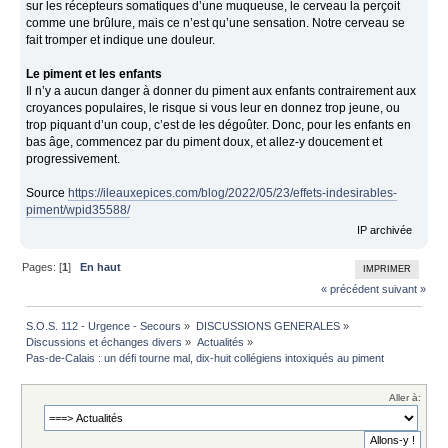
sur les récepteurs somatiques d’une muqueuse, le cerveau la perçoit
comme une brûlure, mais ce n’est qu’une sensation. Notre cerveau se
fait tromper et indique une douleur.
Le piment et les enfants
Il n’y a aucun danger à donner du piment aux enfants contrairement aux
croyances populaires, le risque si vous leur en donnez trop jeune, ou
trop piquant d’un coup, c’est de les dégoûter. Donc, pour les enfants en
bas âge, commencez par du piment doux, et allez-y doucement et
progressivement.
Source
https://ileauxepices.com/blog/2022/05/23/effets-indesirables-
piment/wpid35588/
IP archivée
Pages: [
1
]
En haut
IMPRIMER
« précédent
suivant »
S.O.S. 112 - Urgence - Secours
»
DISCUSSIONS GENERALES
»
Discussions et échanges divers
»
Actualités
»
Pas-de-Calais : un défi tourne mal, dix-huit collégiens intoxiqués au piment 
Aller à: