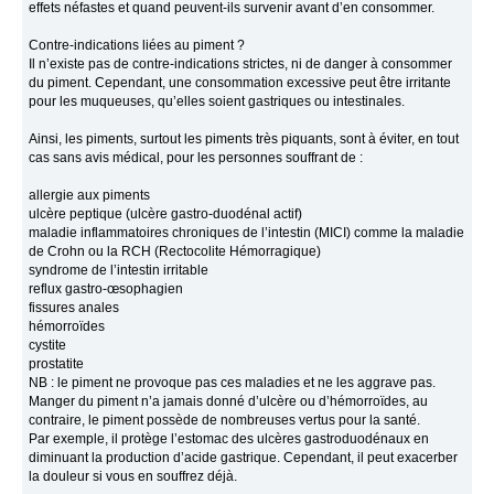
effets néfastes et quand peuvent-ils survenir avant d’en consommer.
Contre-indications liées au piment ?
Il n’existe pas de contre-indications strictes, ni de danger à consommer
du piment. Cependant, une consommation excessive peut être irritante
pour les muqueuses, qu’elles soient gastriques ou intestinales.
Ainsi, les piments, surtout les piments très piquants, sont à éviter, en tout
cas sans avis médical, pour les personnes souffrant de :
allergie aux piments
ulcère peptique (ulcère gastro-duodénal actif)
maladie inflammatoires chroniques de l’intestin (MICI) comme la maladie
de Crohn ou la RCH (Rectocolite Hémorragique)
syndrome de l’intestin irritable
reflux gastro-œsophagien
fissures anales
hémorroïdes
cystite
prostatite
NB : le piment ne provoque pas ces maladies et ne les aggrave pas.
Manger du piment n’a jamais donné d’ulcère ou d’hémorroïdes, au
contraire, le piment possède de nombreuses vertus pour la santé.
Par exemple, il protège l’estomac des ulcères gastroduodénaux en
diminuant la production d’acide gastrique. Cependant, il peut exacerber
la douleur si vous en souffrez déjà.