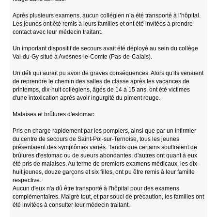
Après plusieurs examens, aucun collégien n’a été transporté à l’hôpital.
Les jeunes ont été remis à leurs familles et ont été invitées à prendre
contact avec leur médecin traitant.
Un important dispositif de secours avait été déployé au sein du collège
Val-du-Gy situé à Avesnes-le-Comte (Pas-de-Calais).
Un défi qui aurait pu avoir de graves conséquences. Alors qu'ils venaient
de reprendre le chemin des salles de classe après les vacances de
printemps, dix-huit collégiens, âgés de 14 à 15 ans, ont été victimes
d'une intoxication après avoir ingurgité du piment rouge.
Malaises et brûlures d'estomac
Pris en charge rapidement par les pompiers, ainsi que par un infirmier
du centre de secours de Saint-Pol-sur-Ternoise, tous les jeunes
présentaient des symptômes variés. Tandis que certains souffraient de
brûlures d'estomac ou de sueurs abondantes, d'autres ont quant à eux
été pris de malaises. Au terme de premiers examens médicaux, les dix-
huit jeunes, douze garçons et six filles, ont pu être remis à leur famille
respective.
Aucun d'eux n'a dû être transporté à l'hôpital pour des examens
complémentaires. Malgré tout, et par souci de précaution, les familles ont
été invitées à consulter leur médecin traitant.