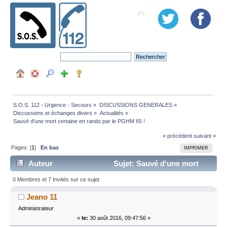
S.O.S. 112 - Urgence - Secours
»
DISCUSSIONS GENERALES
»
Discussions et échanges divers
»
Actualités
»
Sauvé d'une mort certaine en rando par le PGHM 65 !
« précédent
suivant »
Pages: [
1
]
En bas
IMPRIMER
Auteur
Sujet: Sauvé d'une mort
certaine en rando par le PGHM 65 ! (Lu 11463 fois)
0 Membres et 7 Invités sur ce sujet
Jeano 11
Administrateur
«
le:
30 août 2016, 09:47:56 »