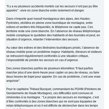
"Il y a eu plusieurs accidents mortels car les secours n’ont pas pu être
appelés" : vivre en zone blanche entre isolement et danger.
Dans n'importe quel massif montagneux des alpes, des Hautes-
Pyrénées, etcétéra en pleine zone touristique de montagne, entre
estives et sentiers très fréquentés, le téléphone ne capte pas. Ces
territoire reste une zone blanche. En l’absence de réseau téléphonique
mobile complique le quotidien des habitants et des touristes et peut, en
situation d’urgence, retarder l’intervention des secours.
Au cœur des estives et des itinéraires touristiques prisés, l’absence de
réseau mobile pose un problème majeur. Habitants, éleveurs et visiteurs
se retrouvent régulièrement confrontés à une situation critique,
l’impossibilité de joindre les secours en cas d’urgence.
Des zones blanches parfois de plusieurs kilomètres "Il faut parfois
marcher plus d’une demi-heure pour capter un peu de réseau, ou faire
deux heures de trajet pour appeler. En cas de problème, c’est une vraie
angoisse".
Pour le capitaine Thibaut Bucquet, commandant du PGHM (Pelotons de
Gendarmerie de Haute Montagne), ces difficultés sont connues et
inhérentes à la montagne : "Le propre des secours en montagne, c’est
d’être confrontés à des zones blanches qui ne sont pas équipées de
relais téléphoniques et où il est difficile de déclencher dans les temps