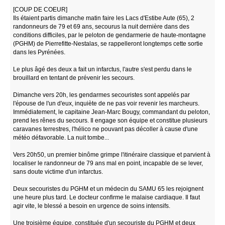
[COUP DE COEUR]
Ils étaient partis dimanche matin faire les Lacs d'Estibe Aute (65), 2
randonneurs de 79 et 69 ans, secourus la nuit dernière dans des
conditions difficiles, par le peloton de gendarmerie de haute-montagne
(PGHM) de Pierrefitte-Nestalas, se rappelleront longtemps cette sortie
dans les Pyrénées.
Le plus âgé des deux a fait un infarctus, l'autre s'est perdu dans le
brouillard en tentant de prévenir les secours.
Dimanche vers 20h, les gendarmes secouristes sont appelés par
l'épouse de l'un d'eux, inquiète de ne pas voir revenir les marcheurs.
Immédiatement, le capitaine Jean-Marc Bougy, commandant du peloton,
prend les rênes du secours. Il engage son équipe et constitue plusieurs
caravanes terrestres, l'hélico ne pouvant pas décoller à cause d'une
météo défavorable. La nuit tombe...
Vers 20h50, un premier binôme grimpe l'itinéraire classique et parvient à
localiser le randonneur de 79 ans mal en point, incapable de se lever,
sans doute victime d'un infarctus.
Deux secouristes du PGHM et un médecin du SAMU 65 les rejoignent
une heure plus tard. Le docteur confirme le malaise cardiaque. Il faut
agir vite, le blessé a besoin en urgence de soins intensifs.
Une troisième équipe, constituée d'un secouriste du PGHM et deux