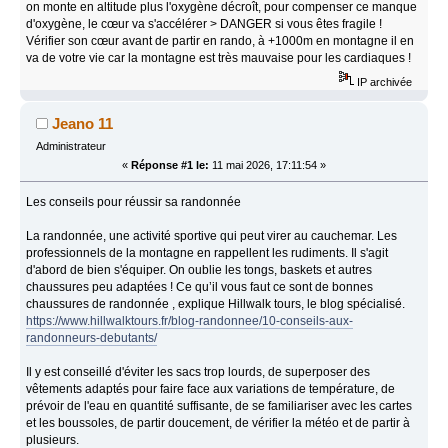
on monte en altitude plus l'oxygène décroît, pour compenser ce manque
d'oxygène, le cœur va s'accélérer > DANGER si vous êtes fragile !
Vérifier son cœur avant de partir en rando, à +1000m en montagne il en
va de votre vie car la montagne est très mauvaise pour les cardiaques !
IP archivée
Jeano 11
Administrateur
«
Réponse #1 le:
11 mai 2026, 17:11:54 »
Les conseils pour réussir sa randonnée
La randonnée, une activité sportive qui peut virer au cauchemar. Les
professionnels de la montagne en rappellent les rudiments. Il s'agit
d'abord de bien s'équiper. On oublie les tongs, baskets et autres
chaussures peu adaptées ! Ce qu’il vous faut ce sont de bonnes
chaussures de randonnée , explique Hillwalk tours, le blog spécialisé.
https://www.hillwalktours.fr/blog-randonnee/10-conseils-aux-
randonneurs-debutants/
Il y est conseillé d'éviter les sacs trop lourds, de superposer des
vêtements adaptés pour faire face aux variations de température, de
prévoir de l'eau en quantité suffisante, de se familiariser avec les cartes
et les boussoles, de partir doucement, de vérifier la météo et de partir à
plusieurs.