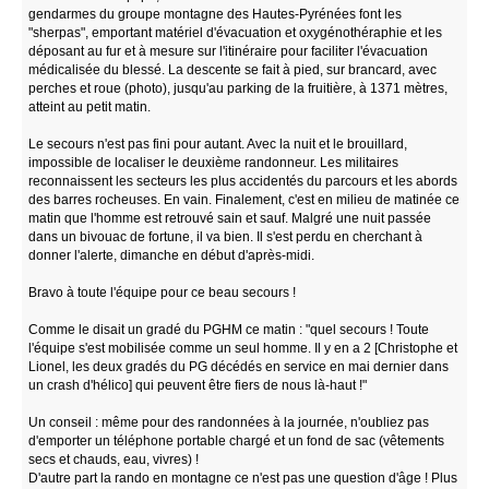
gendarmes du groupe montagne des Hautes-Pyrénées font les
"sherpas", emportant matériel d'évacuation et oxygénothéraphie et les
déposant au fur et à mesure sur l'itinéraire pour faciliter l'évacuation
médicalisée du blessé. La descente se fait à pied, sur brancard, avec
perches et roue (photo), jusqu'au parking de la fruitière, à 1371 mètres,
atteint au petit matin.
Le secours n'est pas fini pour autant. Avec la nuit et le brouillard,
impossible de localiser le deuxième randonneur. Les militaires
reconnaissent les secteurs les plus accidentés du parcours et les abords
des barres rocheuses. En vain. Finalement, c'est en milieu de matinée ce
matin que l'homme est retrouvé sain et sauf. Malgré une nuit passée
dans un bivouac de fortune, il va bien. Il s'est perdu en cherchant à
donner l'alerte, dimanche en début d'après-midi.
Bravo à toute l'équipe pour ce beau secours !
Comme le disait un gradé du PGHM ce matin : "quel secours ! Toute
l'équipe s'est mobilisée comme un seul homme. Il y en a 2 [Christophe et
Lionel, les deux gradés du PG décédés en service en mai dernier dans
un crash d'hélico] qui peuvent être fiers de nous là-haut !"
Un conseil : même pour des randonnées à la journée, n'oubliez pas
d'emporter un téléphone portable chargé et un fond de sac (vêtements
secs et chauds, eau, vivres) !
D'autre part la rando en montagne ce n'est pas une question d'âge ! Plus