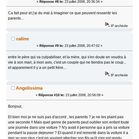
«
Réponse #8 le:
23 juillet 2008, 20:36:34 »
Ca fait peur et j'ai du mal à imaginer ce que peuvent ressentir les
parents...
IP archivée
caline
«
Réponse #9 le:
23 juillet 2008, 20:47:02 »
entre le père qui va culpabiliser, et la mère, qui s'en doute en voudra à
vie à son mari, à mon avis, c'est un couple qui ne tiendra pas le coup...
et apparement il y a un petit frère...
IP archivée
Angelissima
«
Réponse #10 le:
23 juillet 2008, 20:56:09 »
Bonjour,
Et bien moi je ne suis pas d'accord , les parents ? je ne les plaint pas
une seconde !! Mais quel genre de parents peut oublier son enfant toute
une journée dans une voiture ? N'y avait il personne qui a pris sa voiture
pendant la pause dejeuner ? Et quand il est remonté dans la voiture il a
rien vu non plus c'est en voulant attacher son fils qu'il s'en est rendu