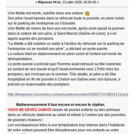
«
Réponse #4 le:
23 juillet 2008, 09:56:46 »
Une fillette est morte, oubliée dans une voiture
Son père l'avait laissée dans le véhicule toute la journée, en plein soleil,
sur le parking de l'entreprise où il travaille.
Une fillette de moins de trois ans est morte, après avoir passé la journée
dans la voiture de son père, à Saint-Marcel (Saône-et-Loire), a-t-on
appris auprès des pompiers.
"La fillette a été oubliée ce matin à l'arrière du véhicule sur le parking de
l'entreprise où se rendait son père", a déclaré un porte-parole.
La voiture était en stationnement en plein soleil et l'enfant est morte de
déshydratation.
Le porte-parole a précisé que l'homme avait retrouvé sa fille inanimée
en sortant de son travail et qu'il l'avait emmenée vers 17h40 chez les
pompiers, qui n'ont pas pu la ranimer. Très abattu, le père a dû être
hospitalisé en fin de journée à Chalon-sur-Saône avec son épouse, a
précisé un responsable des pompiers.
http://tempsreel.nouvelobs.com/actualites/societe/20080723.OBS4121/une_fi
Malheureusement il faut encore et encore le répéter.
VOUS NE DEVEZ JAMAIS
laisser de jeunes enfants ou des animaux
dans un véhicule stationné au soleil et même à l’ombre par des journées
de grandes chaleurs !
Les conséquences liées à une température trop intense dans l’habitacle
de votre voiture peuvent être désastreuses pour vos enfants ou votre