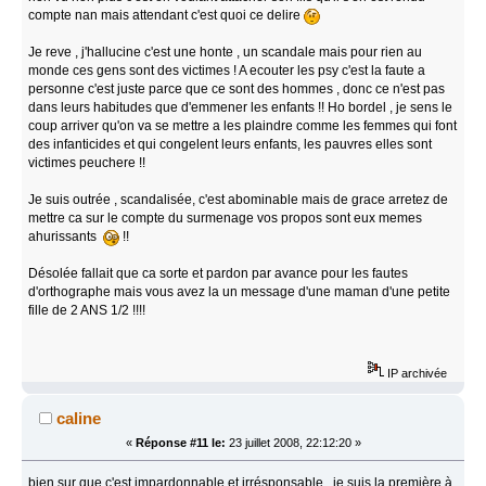
compte nan mais attendant c'est quoi ce delire
Je reve , j'hallucine c'est une honte , un scandale mais pour rien au
monde ces gens sont des victimes ! A ecouter les psy c'est la faute a
personne c'est juste parce que ce sont des hommes , donc ce n'est pas
dans leurs habitudes que d'emmener les enfants !! Ho bordel , je sens le
coup arriver qu'on va se mettre a les plaindre comme les femmes qui font
des infanticides et qui congelent leurs enfants, les pauvres elles sont
victimes peuchere !!
Je suis outrée , scandalisée, c'est abominable mais de grace arretez de
mettre ca sur le compte du surmenage vos propos sont eux memes
ahurissants
!!
Désolée fallait que ca sorte et pardon par avance pour les fautes
d'orthographe mais vous avez la un message d'une maman d'une petite
fille de 2 ANS 1/2 !!!!
IP archivée
caline
«
Réponse #11 le:
23 juillet 2008, 22:12:20 »
bien sur que c'est impardonnable et irrésponsable...je suis la première à