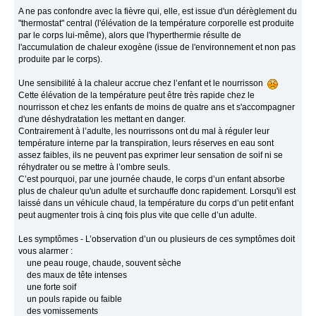
A ne pas confondre avec la fièvre qui, elle, est issue d'un dérèglement du
"thermostat" central (l'élévation de la température corporelle est produite
par le corps lui‐même), alors que l'hyperthermie résulte de
l'accumulation de chaleur exogène (issue de l'environnement et non pas
produite par le corps).
Une sensibilité à la chaleur accrue chez l’enfant et le nourrisson
Cette élévation de la température peut être très rapide chez le
nourrisson et chez les enfants de moins de quatre ans et s'accompagner
d'une déshydratation les mettant en danger.
Contrairement à l’adulte, les nourrissons ont du mal à réguler leur
température interne par la transpiration, leurs réserves en eau sont
assez faibles, ils ne peuvent pas exprimer leur sensation de soif ni se
réhydrater ou se mettre à l’ombre seuls.
C’est pourquoi, par une journée chaude, le corps d’un enfant absorbe
plus de chaleur qu'un adulte et surchauffe donc rapidement. Lorsqu'il est
laissé dans un véhicule chaud, la température du corps d’un petit enfant
peut augmenter trois à cinq fois plus vite que celle d’un adulte.
Les symptômes - L’observation d’un ou plusieurs de ces symptômes doit
vous alarmer :
une peau rouge, chaude, souvent sèche
des maux de tête intenses
une forte soif
un pouls rapide ou faible
des vomissements