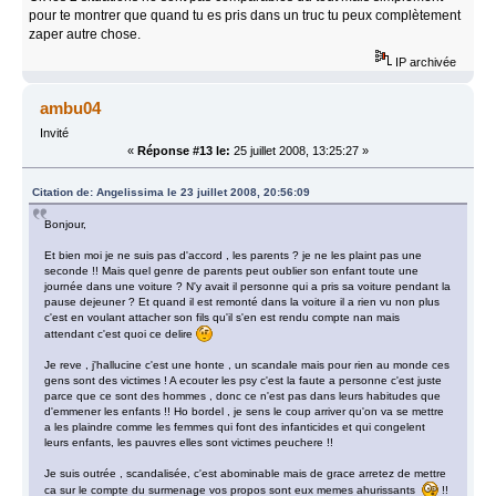
pour te montrer que quand tu es pris dans un truc tu peux complètement
zaper autre chose.
IP archivée
ambu04
Invité
«
Réponse #13 le:
25 juillet 2008, 13:25:27 »
Citation de: Angelissima le 23 juillet 2008, 20:56:09
Bonjour,
Et bien moi je ne suis pas d'accord , les parents ? je ne les plaint pas une
seconde !! Mais quel genre de parents peut oublier son enfant toute une
journée dans une voiture ? N'y avait il personne qui a pris sa voiture pendant la
pause dejeuner ? Et quand il est remonté dans la voiture il a rien vu non plus
c'est en voulant attacher son fils qu'il s'en est rendu compte nan mais
attendant c'est quoi ce delire
Je reve , j'hallucine c'est une honte , un scandale mais pour rien au monde ces
gens sont des victimes ! A ecouter les psy c'est la faute a personne c'est juste
parce que ce sont des hommes , donc ce n'est pas dans leurs habitudes que
d'emmener les enfants !! Ho bordel , je sens le coup arriver qu'on va se mettre
a les plaindre comme les femmes qui font des infanticides et qui congelent
leurs enfants, les pauvres elles sont victimes peuchere !!
Je suis outrée , scandalisée, c'est abominable mais de grace arretez de mettre
ca sur le compte du surmenage vos propos sont eux memes ahurissants
!!