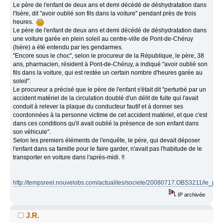
Le père de l'enfant de deux ans et demi décédé de déshydratation dans
l'Isère, dit "avoir oublié son fils dans la voiture" pendant près de trois
heures.
Le père de l'enfant de deux ans et demi décédé de déshydratation dans
une voiture garée en plein soleil au centre-ville de Pont-de-Chéruy
(Isère) a été entendu par les gendarmes.
"Encore sous le choc", selon le procureur de la République, le père, 38
ans, pharmacien, résident à Pont-de-Chéruy, a indiqué "avoir oublié son
fils dans la voiture, qui est restée un certain nombre d'heures garée au
soleil".
Le procureur a précisé que le père de l'enfant s'était dit "perturbé par un
accident matériel de la circulation doublé d'un délit de fuite qui l'avait
conduit à relever la plaque du conducteur fautif et à donner ses
coordonnées à la personne victime de cet accident matériel, et que c'est
dans ces conditions qu'il avait oublié la présence de son enfant dans
son véhicule".
Selon les premiers éléments de l'enquête, le père, qui devait déposer
l'enfant dans sa famille pour le faire garder, n'avait pas l'habitude de le
transporter en voiture dans l'après-midi. !!
http://tempsreel.nouvelobs.com/actualites/societe/20080717.OBS3211/le_p
IP archivée
J.R.