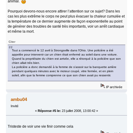
animal.
Pourquoi devons-nous encore attirer l’attention sur ce sujet? Dans les
cas les plus extrême le corps ne peut plus évacuer la chaleur cumulée et
la température de ce dernier augmente de façon exponentielle au point
de générer des troubles de santé très importants, voir un arrêt cardiaque
et même la mort.
Citer
Tout a commencé le 12 avril à Strongsville dans l'Ohio. Une policière a été
appelée pour intervenir car un chien était enfermé au soleil dans une voiture.
Quand la propriétaire du chien est arrivée, elle a rétorqué à la policière que son
chien allait très bien.
La policière a donc demandé à la femme de s’assoir sur la banquette arrière
pendant quelques minutes avec le moteur coupé, vitre fermée, et en plein
soleil, afin que la femme comprenne ce que son chien avait pu ressentir.
IP archivée
ambu04
Invité
«
Réponse #5 le:
23 juillet 2008, 13:00:42 »
Tristeste de voir une vie finir comme cela