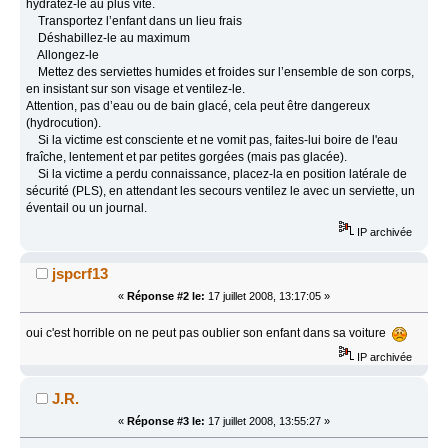
hydratez‐le au plus vite.
Transportez l’enfant dans un lieu frais
Déshabillez‐le au maximum
Allongez‐le
Mettez des serviettes humides et froides sur l’ensemble de son corps,
en insistant sur son visage et ventilez‐le.
Attention, pas d’eau ou de bain glacé, cela peut être dangereux
(hydrocution).
Si la victime est consciente et ne vomit pas, faites‐lui boire de l'eau
fraîche, lentement et par petites gorgées (mais pas glacée).
Si la victime a perdu connaissance, placez‐la en position latérale de
sécurité (PLS), en attendant les secours ventilez le avec un serviette, un
éventail ou un journal.
IP archivée
jspcrf13
«
Réponse #2 le:
17 juillet 2008, 13:17:05 »
oui c'est horrible on ne peut pas oublier son enfant dans sa voiture
IP archivée
J.R.
«
Réponse #3 le:
17 juillet 2008, 13:55:27 »