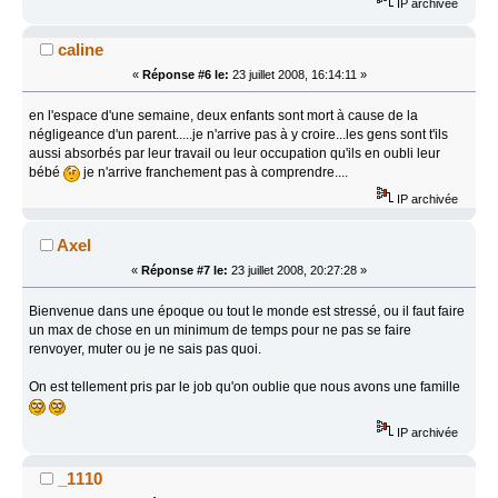
IP archivée
caline
«
Réponse #6 le:
23 juillet 2008, 16:14:11 »
en l'espace d'une semaine, deux enfants sont mort à cause de la
négligeance d'un parent.....je n'arrive pas à y croire...les gens sont t'ils
aussi absorbés par leur travail ou leur occupation qu'ils en oubli leur
bébé
je n'arrive franchement pas à comprendre....
IP archivée
Axel
«
Réponse #7 le:
23 juillet 2008, 20:27:28 »
Bienvenue dans une époque ou tout le monde est stressé, ou il faut faire
un max de chose en un minimum de temps pour ne pas se faire
renvoyer, muter ou je ne sais pas quoi.
On est tellement pris par le job qu'on oublie que nous avons une famille
IP archivée
_1110