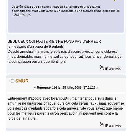
Désolée fallait que ca sorte et pardon par avance pour les fautes
d'orthographe mais vous avez la un message d'une maman d'une petite fille de
2 ANS 1/2 !!!!
SEUL CEUX QUI FOUTE RIEN NE FOND PAS D'ERREUR
le message d'un papa de 9 enfants
Désolé angelissima, mais je suis pas d'accord avec toi,certe cela est
impardonnable, mais nul ne sait ce qui pourrait nous arriver demain, de
la compassion oui un jugement non.
IP archivée
SMUR
«
Réponse #14 le:
25 juillet 2008, 17:11:26 »
Entièrement d'accord avec toi ambu04 , maintenant que suis dans le
smur , je ne dirais pas chaque jours car cela serais faux , mais souvent je
vois des cas d'enfants et parfois cela arrive si vite vous savez que même
pour les meilleurs parents qu'on peux avoir , ni peuvent rien contre la
force de la nature .
IP archivée