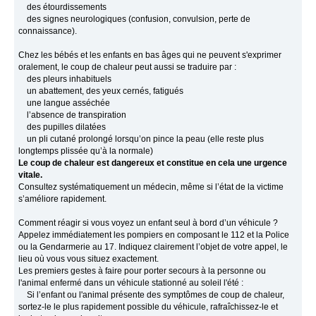
des étourdissements
des signes neurologiques (confusion, convulsion, perte de
connaissance).
Chez les bébés et les enfants en bas âges qui ne peuvent s'exprimer
oralement, le coup de chaleur peut aussi se traduire par :
des pleurs inhabituels
un abattement, des yeux cernés, fatigués
une langue asséchée
l’absence de transpiration
des pupilles dilatées
un pli cutané prolongé lorsqu’on pince la peau (elle reste plus
longtemps plissée qu’à la normale)
Le coup de chaleur est dangereux et constitue en cela une urgence
vitale.
Consultez systématiquement un médecin, même si l’état de la victime
s’améliore rapidement.
Comment réagir si vous voyez un enfant seul à bord d’un véhicule ?
Appelez immédiatement les pompiers en composant le 112 et la Police
ou la Gendarmerie au 17. Indiquez clairement l’objet de votre appel, le
lieu où vous vous situez exactement.
Les premiers gestes à faire pour porter secours à la personne ou
l'animal enfermé dans un véhicule stationné au soleil l'été :
Si l’enfant ou l'animal présente des symptômes de coup de chaleur,
sortez‐le le plus rapidement possible du véhicule, rafraîchissez‐le et