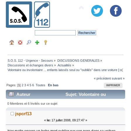
S.O.S. 112 - Urgence - Secours
»
DISCUSSIONS GENERALES
»
Discussions et échanges divers
»
Actualités
»
Volontaire ou involontaire ... enfants laissés seul ou "oubliés" dans une voiture [:o{
« précédent
suivant »
Pages: [
1
]
2
3
4
5
6
Toutes
En bas
IMPRIMER
Auteur
Sujet: Volontaire ou
involontaire ... enfants laissés seul ou "oubliés" dans
0 Membres et 6 Invités sur ce sujet
une voiture [:o{ (Lu 205829 fois)
jspcrf13
«
le:
17 juillet 2008, 09:27:47 »
hier matin encore un bebe mort oublier par son pere dans sa voiture