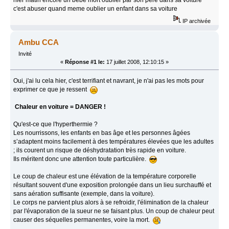
c'est abuser quand meme oublier un enfant dans sa voiture
IP archivée
Ambu CCA
Invité
«
Réponse #1 le:
17 juillet 2008, 12:10:15 »
Oui, j'ai lu cela hier, c'est terrifiant et navrant, je n'ai pas les mots pour
exprimer ce que je ressent
Chaleur en voiture = DANGER !
Qu'est-ce que l'hyperthermie ?
Les nourrissons, les enfants en bas âge et les personnes âgées
s’adaptent moins facilement à des températures élevées que les adultes
; ils courent un risque de déshydratation très rapide en voiture.
Ils méritent donc une attention toute particulière.
Le coup de chaleur est une élévation de la température corporelle
résultant souvent d'une exposition prolongée dans un lieu surchauffé et
sans aération suffisante (exemple, dans la voiture).
Le corps ne parvient plus alors à se refroidir, l'élimination de la chaleur
par l'évaporation de la sueur ne se faisant plus. Un coup de chaleur peut
causer des séquelles permanentes, voire la mort.