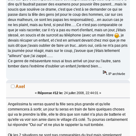
dire qu'il faudrait passer des examens pour pouvoir être parent....mais le
soucis que soulève ce drame, c'est que c'est à se demander ce qui se
passe dans la tête des gens (et pour le coup des hommes, car sur ces
deux malheurs, ce sont les papas les responsables)....en aucun cas je
ne les plaint, mais au fond, si peut être......Ce n'est pas comparable ce
que je vais raconter, car il n'y a pas eu mort d'enfant, mais un jour, j'étais
stessé, en soucis et de surcroit au téléphone (avec un main libre
, je
devais récuper un enfant, et c'est en arrivant devant chez moi que je me
suis dit que j'avais oublier de faire un truc...alors oui, celà ne m'a pas pris
la journée pour réagir, mais sur le coup, j'avoue que j'étais tellement
"ailleurs" que j'ai zappé.......
Ce genre de mésaventure nous ai tous arrivé un jour ou l'autre, sans
tomber dans l'extrème d'oublier un enfant j'entend bien....
IP archivée
Axel
«
Réponse #12 le:
24 juillet 2008, 22:44:01 »
Angelissima tu verras quand ta fille sera plus grande et qu'elle
commencera à sortir, un jour tu seras en train de faire quelques choses
qui va te prendre la tête, elle te dira que son natel n'a plus de batterie et
qu'elle va voir son amie dans le village d'à coté. Tu pourras certainement
lui répondre "Oui oui" et ne plus te rappeler la nuit tombée.
Ok les 2 situations ne sont pas comparables du tout mais simplement