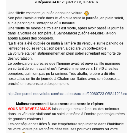
«
Réponse #4 le:
23 juillet 2008, 09:56:46 »
Une fillette est morte, oubliée dans une voiture
Son père l'avait laissée dans le véhicule toute la journée, en plein soleil,
sur le parking de l'entreprise où il travaille.
Une fillette de moins de trois ans est morte, après avoir passé la journée
dans la voiture de son père, à Saint-Marcel (Saône-et-Loire), a-t-on
appris auprès des pompiers.
"La fillette a été oubliée ce matin à l'arrière du véhicule sur le parking de
l'entreprise où se rendait son père", a déclaré un porte-parole.
La voiture était en stationnement en plein soleil et l'enfant est morte de
déshydratation.
Le porte-parole a précisé que l'homme avait retrouvé sa fille inanimée
en sortant de son travail et qu'il l'avait emmenée vers 17h40 chez les
pompiers, qui n'ont pas pu la ranimer. Très abattu, le père a dû être
hospitalisé en fin de journée à Chalon-sur-Saône avec son épouse, a
précisé un responsable des pompiers.
http://tempsreel.nouvelobs.com/actualites/societe/20080723.OBS4121/une_fi
Malheureusement il faut encore et encore le répéter.
VOUS NE DEVEZ JAMAIS
laisser de jeunes enfants ou des animaux
dans un véhicule stationné au soleil et même à l’ombre par des journées
de grandes chaleurs !
Les conséquences liées à une température trop intense dans l’habitacle
de votre voiture peuvent être désastreuses pour vos enfants ou votre