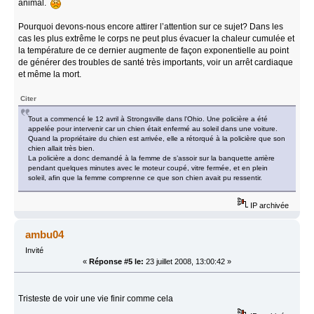
animal.
Pourquoi devons-nous encore attirer l’attention sur ce sujet? Dans les
cas les plus extrême le corps ne peut plus évacuer la chaleur cumulée et
la température de ce dernier augmente de façon exponentielle au point
de générer des troubles de santé très importants, voir un arrêt cardiaque
et même la mort.
Citer
Tout a commencé le 12 avril à Strongsville dans l'Ohio. Une policière a été
appelée pour intervenir car un chien était enfermé au soleil dans une voiture.
Quand la propriétaire du chien est arrivée, elle a rétorqué à la policière que son
chien allait très bien.
La policière a donc demandé à la femme de s’assoir sur la banquette arrière
pendant quelques minutes avec le moteur coupé, vitre fermée, et en plein
soleil, afin que la femme comprenne ce que son chien avait pu ressentir.
IP archivée
ambu04
Invité
«
Réponse #5 le:
23 juillet 2008, 13:00:42 »
Tristeste de voir une vie finir comme cela