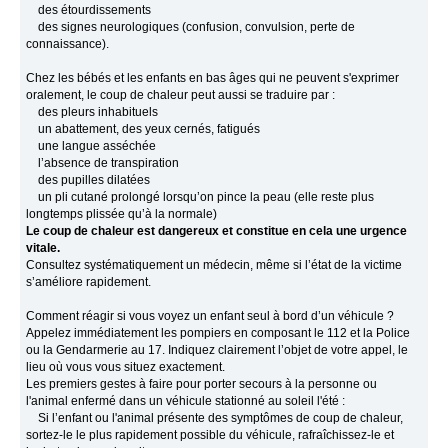
des étourdissements
des signes neurologiques (confusion, convulsion, perte de
connaissance).
Chez les bébés et les enfants en bas âges qui ne peuvent s'exprimer
oralement, le coup de chaleur peut aussi se traduire par :
des pleurs inhabituels
un abattement, des yeux cernés, fatigués
une langue asséchée
l’absence de transpiration
des pupilles dilatées
un pli cutané prolongé lorsqu’on pince la peau (elle reste plus
longtemps plissée qu’à la normale)
Le coup de chaleur est dangereux et constitue en cela une urgence
vitale.
Consultez systématiquement un médecin, même si l’état de la victime
s’améliore rapidement.
Comment réagir si vous voyez un enfant seul à bord d’un véhicule ?
Appelez immédiatement les pompiers en composant le 112 et la Police
ou la Gendarmerie au 17. Indiquez clairement l’objet de votre appel, le
lieu où vous vous situez exactement.
Les premiers gestes à faire pour porter secours à la personne ou
l'animal enfermé dans un véhicule stationné au soleil l'été :
Si l’enfant ou l'animal présente des symptômes de coup de chaleur,
sortez‐le le plus rapidement possible du véhicule, rafraîchissez‐le et