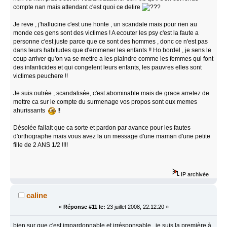
compte nan mais attendant c'est quoi ce delire
Je reve , j'hallucine c'est une honte , un scandale mais pour rien au
monde ces gens sont des victimes ! A ecouter les psy c'est la faute a
personne c'est juste parce que ce sont des hommes , donc ce n'est pas
dans leurs habitudes que d'emmener les enfants !! Ho bordel , je sens le
coup arriver qu'on va se mettre a les plaindre comme les femmes qui font
des infanticides et qui congelent leurs enfants, les pauvres elles sont
victimes peuchere !!
Je suis outrée , scandalisée, c'est abominable mais de grace arretez de
mettre ca sur le compte du surmenage vos propos sont eux memes
ahurissants
!!
Désolée fallait que ca sorte et pardon par avance pour les fautes
d'orthographe mais vous avez la un message d'une maman d'une petite
fille de 2 ANS 1/2 !!!!
IP archivée
caline
«
Réponse #11 le:
23 juillet 2008, 22:12:20 »
bien sur que c'est impardonnable et irrésponsable...je suis la première à