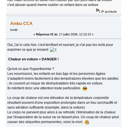
c'est abuser quand meme oublier un enfant dans sa voiture
IP archivée
Ambu CCA
Invité
«
Réponse #1 le:
17 juillet 2008, 12:10:15 »
Oui, j'ai lu cela hier, c'est terrifiant et navrant, je n'ai pas les mots pour
exprimer ce que je ressent
Chaleur en voiture = DANGER !
Qu'est-ce que l'hyperthermie ?
Les nourrissons, les enfants en bas âge et les personnes âgées
s’adaptent moins facilement à des températures élevées que les adultes
; ils courent un risque de déshydratation très rapide en voiture.
Ils méritent donc une attention toute particulière.
Le coup de chaleur est une élévation de la température corporelle
résultant souvent d'une exposition prolongée dans un lieu surchauffé et
sans aération suffisante (exemple, dans la voiture).
Le corps ne parvient plus alors à se refroidir, l'élimination de la chaleur
par l'évaporation de la sueur ne se faisant plus. Un coup de chaleur peut
causer des séquelles permanentes, voire la mort.