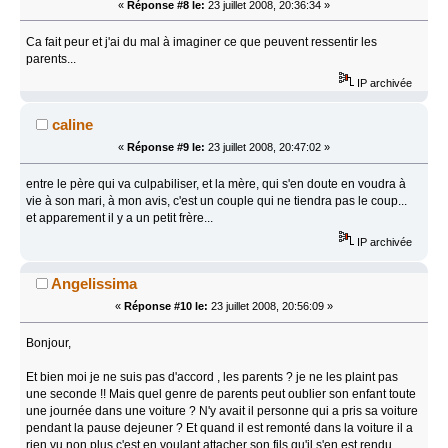
«
Réponse #8 le:
23 juillet 2008, 20:36:34 »
Ca fait peur et j'ai du mal à imaginer ce que peuvent ressentir les
parents...
IP archivée
caline
«
Réponse #9 le:
23 juillet 2008, 20:47:02 »
entre le père qui va culpabiliser, et la mère, qui s'en doute en voudra à
vie à son mari, à mon avis, c'est un couple qui ne tiendra pas le coup...
et apparement il y a un petit frère...
IP archivée
Angelissima
«
Réponse #10 le:
23 juillet 2008, 20:56:09 »
Bonjour,
Et bien moi je ne suis pas d'accord , les parents ? je ne les plaint pas
une seconde !! Mais quel genre de parents peut oublier son enfant toute
une journée dans une voiture ? N'y avait il personne qui a pris sa voiture
pendant la pause dejeuner ? Et quand il est remonté dans la voiture il a
rien vu non plus c'est en voulant attacher son fils qu'il s'en est rendu