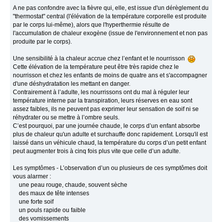
A ne pas confondre avec la fièvre qui, elle, est issue d'un dérèglement du
"thermostat" central (l'élévation de la température corporelle est produite
par le corps lui‐même), alors que l'hyperthermie résulte de
l'accumulation de chaleur exogène (issue de l'environnement et non pas
produite par le corps).
Une sensibilité à la chaleur accrue chez l’enfant et le nourrisson
Cette élévation de la température peut être très rapide chez le
nourrisson et chez les enfants de moins de quatre ans et s'accompagner
d'une déshydratation les mettant en danger.
Contrairement à l’adulte, les nourrissons ont du mal à réguler leur
température interne par la transpiration, leurs réserves en eau sont
assez faibles, ils ne peuvent pas exprimer leur sensation de soif ni se
réhydrater ou se mettre à l’ombre seuls.
C’est pourquoi, par une journée chaude, le corps d’un enfant absorbe
plus de chaleur qu'un adulte et surchauffe donc rapidement. Lorsqu'il est
laissé dans un véhicule chaud, la température du corps d’un petit enfant
peut augmenter trois à cinq fois plus vite que celle d’un adulte.
Les symptômes - L’observation d’un ou plusieurs de ces symptômes doit
vous alarmer :
une peau rouge, chaude, souvent sèche
des maux de tête intenses
une forte soif
un pouls rapide ou faible
des vomissements