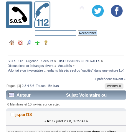
S.O.S. 112 - Urgence - Secours
»
DISCUSSIONS GENERALES
»
Discussions et échanges divers
»
Actualités
»
Volontaire ou involontaire ... enfants laissés seul ou "oubliés" dans une voiture [:o{
« précédent
suivant »
Pages: [
1
]
2
3
4
5
6
Toutes
En bas
IMPRIMER
Auteur
Sujet: Volontaire ou
involontaire ... enfants laissés seul ou "oubliés" dans
0 Membres et 10 Invités sur ce sujet
une voiture [:o{ (Lu 206115 fois)
jspcrf13
«
le:
17 juillet 2008, 09:27:47 »
hier matin encore un bebe mort oublier par son pere dans sa voiture