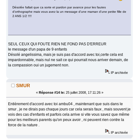
Désolée fallait que ca sorte et pardon par avance pour les fautes
d'orthographe mais vous avez la un message d'une maman d'une petite fille de
2 ANS 1/2 !!!!
SEUL CEUX QUI FOUTE RIEN NE FOND PAS D'ERREUR
le message d'un papa de 9 enfants
Désolé angelissima, mais je suis pas d'accord avec toi,certe cela est
impardonnable, mais nul ne sait ce qui pourrait nous arriver demain, de
la compassion oui un jugement non.
IP archivée
SMUR
«
Réponse #14 le:
25 juillet 2008, 17:11:26 »
Entièrement d'accord avec toi ambu04 , maintenant que suis dans le
smur , je ne dirais pas chaque jours car cela serais faux , mais souvent je
vois des cas d'enfants et parfois cela arrive si vite vous savez que même
pour les meilleurs parents qu'on peux avoir , ni peuvent rien contre la
force de la nature .
IP archivée