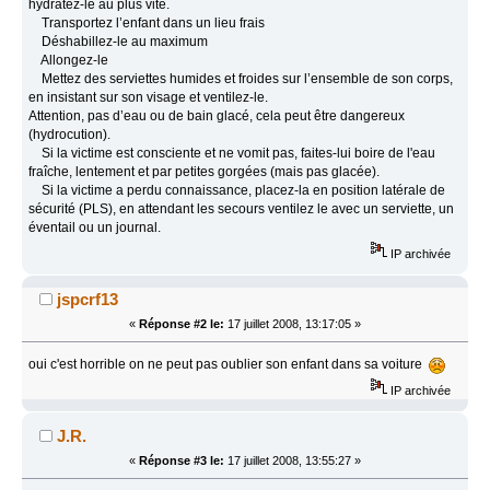
hydratez‐le au plus vite.
Transportez l’enfant dans un lieu frais
Déshabillez‐le au maximum
Allongez‐le
Mettez des serviettes humides et froides sur l’ensemble de son corps,
en insistant sur son visage et ventilez‐le.
Attention, pas d’eau ou de bain glacé, cela peut être dangereux
(hydrocution).
Si la victime est consciente et ne vomit pas, faites‐lui boire de l'eau
fraîche, lentement et par petites gorgées (mais pas glacée).
Si la victime a perdu connaissance, placez‐la en position latérale de
sécurité (PLS), en attendant les secours ventilez le avec un serviette, un
éventail ou un journal.
IP archivée
jspcrf13
«
Réponse #2 le:
17 juillet 2008, 13:17:05 »
oui c'est horrible on ne peut pas oublier son enfant dans sa voiture
IP archivée
J.R.
«
Réponse #3 le:
17 juillet 2008, 13:55:27 »