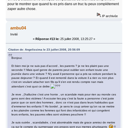
pour te montrer que quand tu es pris dans un truc tu peux complètement
zaper autre chose.
IP archivée
ambu04
Invité
«
Réponse #13 le:
25 juillet 2008, 13:25:27 »
Citation de: Angelissima le 23 juillet 2008, 20:56:09
Bonjour,
Et bien moi je ne suis pas d'accord , les parents ? je ne les plaint pas une
seconde !! Mais quel genre de parents peut oublier son enfant toute une
journée dans une voiture ? N'y avait il personne qui a pris sa voiture pendant la
pause dejeuner ? Et quand il est remonté dans la voiture il a rien vu non plus
c'est en voulant attacher son fils qu'il s'en est rendu compte nan mais
attendant c'est quoi ce delire
Je reve , j'hallucine c'est une honte , un scandale mais pour rien au monde ces
gens sont des victimes ! A ecouter les psy c'est la faute a personne c'est juste
parce que ce sont des hommes , donc ce n'est pas dans leurs habitudes que
d'emmener les enfants !! Ho bordel , je sens le coup arriver qu'on va se mettre
a les plaindre comme les femmes qui font des infanticides et qui congelent
leurs enfants, les pauvres elles sont victimes peuchere !!
Je suis outrée , scandalisée, c'est abominable mais de grace arretez de mettre
ca sur le compte du surmenage vos propos sont eux memes ahurissants
!!