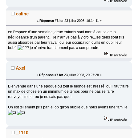
IP archivée
caline
«
Réponse #6 le:
23 juillet 2008, 16:14:11 »
en l'espace d'une semaine, deux enfants sont mort à cause de la
négligeance d'un parent.....je n'arrive pas à y croire...les gens sont t'ils
aussi absorbés par leur travail ou leur occupation qu'ils en oubli leur
bébé
je n'arrive franchement pas à comprendre....
IP archivée
Axel
«
Réponse #7 le:
23 juillet 2008, 20:27:28 »
Bienvenue dans une époque ou tout le monde est stressé, ou il faut faire
un max de chose en un minimum de temps pour ne pas se faire
renvoyer, muter ou je ne sais pas quoi.
On est tellement pris par le job qu'on oublie que nous avons une famille
IP archivée
_1110