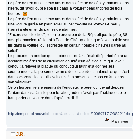
Le père de l'enfant de deux ans et demi décédé de déshydratation dans
l'Isère, dit "avoir oublié son fils dans la voiture" pendant près de trois
heures.
Le père de l'enfant de deux ans et demi décédé de déshydratation dans
une voiture garée en plein soleil au centre-ville de Pont-de-Chéruy
(Isère) a été entendu par les gendarmes.
"Encore sous le choc", selon le procureur de la République, le père, 38
ans, pharmacien, résident à Pont-de-Chéruy, a indiqué "avoir oublié son
fils dans la voiture, qui est restée un certain nombre d'heures garée au
soleil".
Le procureur a précisé que le père de l'enfant s'était dit "perturbé par un
accident matériel de la circulation doublé d'un délit de fuite qui l'avait
conduit à relever la plaque du conducteur fautif et à donner ses
coordonnées à la personne victime de cet accident matériel, et que c'est
dans ces conditions qu'il avait oublié la présence de son enfant dans
son véhicule".
Selon les premiers éléments de l'enquête, le père, qui devait déposer
l'enfant dans sa famille pour le faire garder, n'avait pas l'habitude de le
transporter en voiture dans l'après-midi. !!
http://tempsreel.nouvelobs.com/actualites/societe/20080717.OBS3211/le_p
IP archivée
J.R.