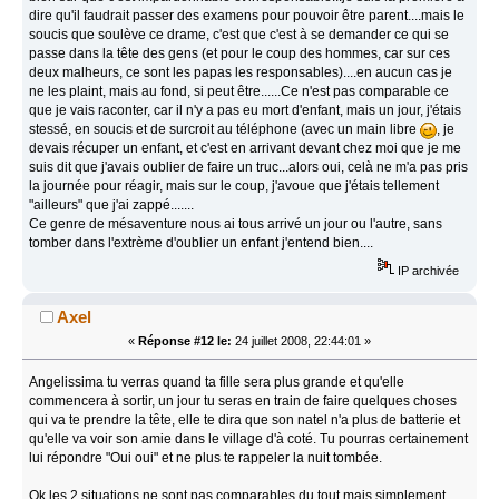
dire qu'il faudrait passer des examens pour pouvoir être parent....mais le
soucis que soulève ce drame, c'est que c'est à se demander ce qui se
passe dans la tête des gens (et pour le coup des hommes, car sur ces
deux malheurs, ce sont les papas les responsables)....en aucun cas je
ne les plaint, mais au fond, si peut être......Ce n'est pas comparable ce
que je vais raconter, car il n'y a pas eu mort d'enfant, mais un jour, j'étais
stessé, en soucis et de surcroit au téléphone (avec un main libre
, je
devais récuper un enfant, et c'est en arrivant devant chez moi que je me
suis dit que j'avais oublier de faire un truc...alors oui, celà ne m'a pas pris
la journée pour réagir, mais sur le coup, j'avoue que j'étais tellement
"ailleurs" que j'ai zappé.......
Ce genre de mésaventure nous ai tous arrivé un jour ou l'autre, sans
tomber dans l'extrème d'oublier un enfant j'entend bien....
IP archivée
Axel
«
Réponse #12 le:
24 juillet 2008, 22:44:01 »
Angelissima tu verras quand ta fille sera plus grande et qu'elle
commencera à sortir, un jour tu seras en train de faire quelques choses
qui va te prendre la tête, elle te dira que son natel n'a plus de batterie et
qu'elle va voir son amie dans le village d'à coté. Tu pourras certainement
lui répondre "Oui oui" et ne plus te rappeler la nuit tombée.
Ok les 2 situations ne sont pas comparables du tout mais simplement