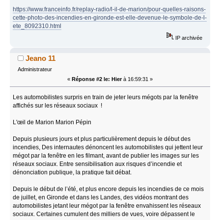
https://www.franceinfo.fr/replay-radio/l-il-de-marion/pour-quelles-raisons-
cette-photo-des-incendies-en-gironde-est-elle-devenue-le-symbole-de-l-
ete_8092310.html
IP archivée
Jeano 11
Administrateur
«
Réponse #2 le:
Hier
à 16:59:31 »
Les automobilistes surpris en train de jeter leurs mégots par la fenêtre
affichés sur les réseaux sociaux !
L'œil de Marion Marion Pépin
Depuis plusieurs jours et plus particulièrement depuis le début des
incendies, Des internautes dénoncent les automobilistes qui jettent leur
mégot par la fenêtre en les filmant, avant de publier les images sur les
réseaux sociaux. Entre sensibilisation aux risques d’incendie et
dénonciation publique, la pratique fait débat.
Depuis le début de l’été, et plus encore depuis les incendies de ce mois
de juillet, en Gironde et dans les Landes, des vidéos montrant des
automobilistes jetant leur mégot par la fenêtre envahissent les réseaux
sociaux. Certaines cumulent des milliers de vues, voire dépassent le