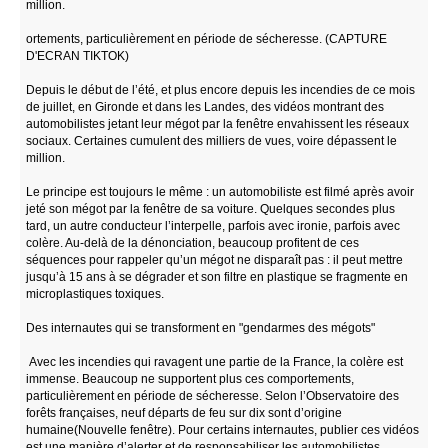
million.
ortements, particulièrement en période de sécheresse. (CAPTURE
D'ECRAN TIKTOK)
Depuis le début de l’été, et plus encore depuis les incendies de ce mois
de juillet, en Gironde et dans les Landes, des vidéos montrant des
automobilistes jetant leur mégot par la fenêtre envahissent les réseaux
sociaux. Certaines cumulent des milliers de vues, voire dépassent le
million.
Le principe est toujours le même : un automobiliste est filmé après avoir
jeté son mégot par la fenêtre de sa voiture. Quelques secondes plus
tard, un autre conducteur l’interpelle, parfois avec ironie, parfois avec
colère. Au-delà de la dénonciation, beaucoup profitent de ces
séquences pour rappeler qu’un mégot ne disparaît pas : il peut mettre
jusqu’à 15 ans à se dégrader et son filtre en plastique se fragmente en
microplastiques toxiques.
Des internautes qui se transforment en "gendarmes des mégots"
Avec les incendies qui ravagent une partie de la France, la colère est
immense. Beaucoup ne supportent plus ces comportements,
particulièrement en période de sécheresse. Selon l’Observatoire des
forêts françaises, neuf départs de feu sur dix sont d’origine
humaine(Nouvelle fenêtre). Pour certains internautes, publier ces vidéos
est une manière d’alerter et de responsabiliser les automobilistes.