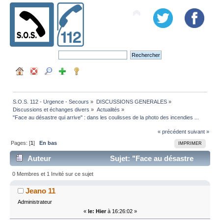
S.O.S. 112 - Urgence - Secours
»
DISCUSSIONS GENERALES
»
Discussions et échanges divers
»
Actualités
»
"Face au désastre qui arrive" : dans les coulisses de la photo des incendies ...
« précédent
suivant »
Pages: [
1
]
En bas
IMPRIMER
Auteur
Sujet: "Face au désastre
qui arrive" : dans les coulisses de la photo des
0 Membres et 1 Invité sur ce sujet
incendies ... (Lu 47 fois)
Jeano 11
Administrateur
«
le:
Hier
à 16:26:02 »