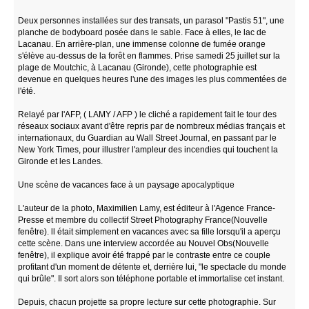
Deux personnes installées sur des transats, un parasol "Pastis 51", une
planche de bodyboard posée dans le sable. Face à elles, le lac de
Lacanau. En arrière-plan, une immense colonne de fumée orange
s'élève au-dessus de la forêt en flammes. Prise samedi 25 juillet sur la
plage de Moutchic, à Lacanau (Gironde), cette photographie est
devenue en quelques heures l'une des images les plus commentées de
l'été.
Relayé par l'AFP, ( LAMY / AFP ) le cliché a rapidement fait le tour des
réseaux sociaux avant d'être repris par de nombreux médias français et
internationaux, du Guardian au Wall Street Journal, en passant par le
New York Times, pour illustrer l'ampleur des incendies qui touchent la
Gironde et les Landes.
Une scène de vacances face à un paysage apocalyptique
L'auteur de la photo, Maximilien Lamy, est éditeur à l'Agence France-
Presse et membre du collectif Street Photography France(Nouvelle
fenêtre). ll était simplement en vacances avec sa fille lorsqu'il a aperçu
cette scène. Dans une interview accordée au Nouvel Obs(Nouvelle
fenêtre), il explique avoir été frappé par le contraste entre ce couple
profitant d'un moment de détente et, derrière lui, "le spectacle du monde
qui brûle". Il sort alors son téléphone portable et immortalise cet instant.
Depuis, chacun projette sa propre lecture sur cette photographie. Sur