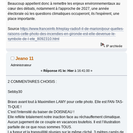
Beaucoup appellent donc à remettre les enjeux environnementaux au
cœur des débats, notamment à l'approche de 2027, une année
électorale où les questions climatiques occuperont, ils l'espèrent, une
place importante.
Source
https://www.franceinfo.fr/replay-radio/l-il-de-marion/pour-quelles-
raisons-cette-photo-des-incendies-en-gironde-est-elle-devenue-le-
symbole-de-l-ete_8092310.html
IP archivée
Jeano 11
Administrateur
«
Réponse #1 le:
Hier
à 16:41:00 »
2 COMMENTAIRES CHOISIS :
Sebby30
Bravo avant tout à Maximilien LAMY pour cette photo. Elle est FAN-TAS-
TI-QUE !
C'est l'intensité du baiser de DOISNEAU !
Elle reflète totalement notre inaction face au réchauffement climatique.
Aucun jugement de ce couple en vacances toutefois. Il est l’illustration
parfaite de ce que nous sommes TOUS.
La fureur et la tranquillité réunies sur le même cliché. 3 mètres carrés de