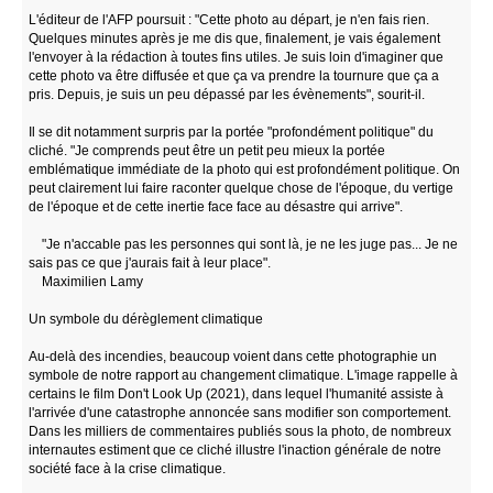
L'éditeur de l'AFP poursuit : "Cette photo au départ, je n'en fais rien.
Quelques minutes après je me dis que, finalement, je vais également
l'envoyer à la rédaction à toutes fins utiles. Je suis loin d'imaginer que
cette photo va être diffusée et que ça va prendre la tournure que ça a
pris. Depuis, je suis un peu dépassé par les évènements", sourit-il.
Il se dit notamment surpris par la portée "profondément politique" du
cliché. "Je comprends peut être un petit peu mieux la portée
emblématique immédiate de la photo qui est profondément politique. On
peut clairement lui faire raconter quelque chose de l'époque, du vertige
de l'époque et de cette inertie face face au désastre qui arrive".
"Je n'accable pas les personnes qui sont là, je ne les juge pas... Je ne
sais pas ce que j'aurais fait à leur place".
Maximilien Lamy
Un symbole du dérèglement climatique
Au-delà des incendies, beaucoup voient dans cette photographie un
symbole de notre rapport au changement climatique. L'image rappelle à
certains le film Don't Look Up (2021), dans lequel l'humanité assiste à
l'arrivée d'une catastrophe annoncée sans modifier son comportement.
Dans les milliers de commentaires publiés sous la photo, de nombreux
internautes estiment que ce cliché illustre l'inaction générale de notre
société face à la crise climatique.