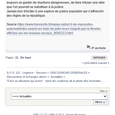
toujours se garder de réactions dangereuses, de faire infuser une idée
que l'on pourrait se substituer à la justice.
Jamais bon d'inciter à une espèce de justice populaire qui s’affranchir
des règles de la république.
Source
https://www.franceinfo.fr/replay-radio/l-il-de-marion/les-
automobilistes-surpris-en-train-de-jeter-leurs-megots-par-la-fenetre-
affiches-sur-les-reseaux-sociaux_8092313.html
IP archivée
Pages: [
1
]
En haut
IMPRIMER
« précédent
suivant »
S.O.S. 112 - Urgence - Secours
»
DISCUSSIONS GENERALES
»
Discussions et échanges divers
»
Actualités
»
"Face au désastre qui arrive" : dans les coulisses de la photo des incendies ...
Aller à:
SMF 2.0.15
|
SMF © 2017
,
Simple Machines