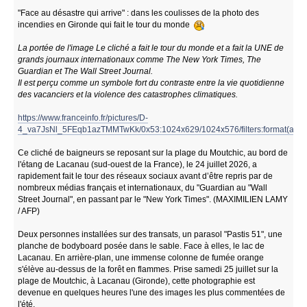
"Face au désastre qui arrive" : dans les coulisses de la photo des
incendies en Gironde qui fait le tour du monde
La portée de l'image Le cliché a fait le tour du monde et a fait la UNE de
grands journaux internationaux comme The New York Times, The
Guardian et The Wall Street Journal.
Il est perçu comme un symbole fort du contraste entre la vie quotidienne
des vacanciers et la violence des catastrophes climatiques.
https://www.franceinfo.fr/pictures/D-
4_va7JsNl_5FEqb1azTMMTwKk/0x53:1024x629/1024x576/filters:format(avif)
Ce cliché de baigneurs se reposant sur la plage du Moutchic, au bord de
l'étang de Lacanau (sud-ouest de la France), le 24 juillet 2026, a
rapidement fait le tour des réseaux sociaux avant d’être repris par de
nombreux médias français et internationaux, du "Guardian au "Wall
Street Journal", en passant par le "New York Times". (MAXIMILIEN LAMY
/ AFP)
Deux personnes installées sur des transats, un parasol "Pastis 51", une
planche de bodyboard posée dans le sable. Face à elles, le lac de
Lacanau. En arrière-plan, une immense colonne de fumée orange
s'élève au-dessus de la forêt en flammes. Prise samedi 25 juillet sur la
plage de Moutchic, à Lacanau (Gironde), cette photographie est
devenue en quelques heures l'une des images les plus commentées de
l'été.