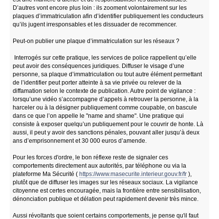
D’autres vont encore plus loin : ils zooment volontairement sur les
plaques d’immatriculation afin d’identifier publiquement les conducteurs
qu’ils jugent irresponsables et les dissuader de recommencer.
Peut-on publier une plaque d’immatriculation sur les réseaux ?
Interrogés sur cette pratique, les services de police rappellent qu’elle
peut avoir des conséquences juridiques. Diffuser le visage d’une
personne, sa plaque d’immatriculation ou tout autre élément permettant
de l’identifier peut porter atteinte à sa vie privée ou relever de la
diffamation selon le contexte de publication. Autre point de vigilance :
lorsqu’une vidéo s’accompagne d’appels à retrouver la personne, à la
harceler ou à la désigner publiquement comme coupable, on bascule
dans ce que l’on appelle le "name and shame". Une pratique qui
consiste à exposer quelqu’un publiquement pour le couvrir de honte. Là
aussi, il peut y avoir des sanctions pénales, pouvant aller jusqu’à deux
ans d’emprisonnement et 30 000 euros d’amende.
Pour les forces d'ordre, le bon réflexe reste de signaler ces
comportements directement aux autorités, par téléphone ou via la
plateforme Ma Sécurité (
https://www.masecurite.interieur.gouv.fr/fr
),
plutôt que de diffuser les images sur les réseaux sociaux. La vigilance
citoyenne est certes encouragée, mais la frontière entre sensibilisation,
dénonciation publique et délation peut rapidement devenir très mince.
Aussi révoltants que soient certains comportements, je pense qu'il faut