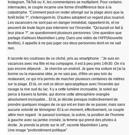
Instagram, TikTok ou X, les commentaires se multiplient. Pour certains
internautes, le couple incarne une forme d'indifférence face à la
catastrophe. "Comment peut-on rester allongé sur la plage alors que la
forêt brûle ?", s'interrogent-ils. D'autres adoptent un regard plus nuancé.
Les vacanciers ne sont pas en danger immédiat, rappellent-ils, et ne
peuvent de toute façon pas intervenir sur l'incendie. "Qu'aurait-on fait à
leur place ?", se questionnent plusieurs personnes. Une question que
partage d'ailleurs Maximilien Lamy. Dans une vidéo de l'AFP(Nouvelle
fenêtre), il appelle à ne pas juger ces deux personnes dont on ne sait
rien.
Il raconte les coulisses de ce cliché, pris au smartphone : "Je suis en
vacances avec ma fille et ma compagne, il est à peu près 14h30. On n'a
pas encore déjeuné... Je cherche un endroit. Je gare ma voiture et j'ai la
bonne ou la mauvaise idée, je ne sais pas, d'être un peu loin du
restaurant, ce qui m'a permis de marcher plusieurs centaines de mètres
sur la plage. Et là, on voit ce décor apocalyptique avec l'incendie qui
ravage la rive sud du lac. Il y a cette lumière incroyable, le soleil qui
perce à travers la fumée, qui donne cette atmosphère orangée
absolument incroyable... Et là, je décide presque instinctivement de
prendre quelques images de ce qui est en train de se passer, mais sans
aucune volonté de témoigner. Et à un moment, effectivement, ce couple
attire mon regard : le parasol iconique, la scène, la position de l'homme
à gauche avec sa jambe croisée, la femme qui prend des photos à
droite. Je prends la photo sur le vif", raconte Maximilien Lamy.
Une image "profondément politique"