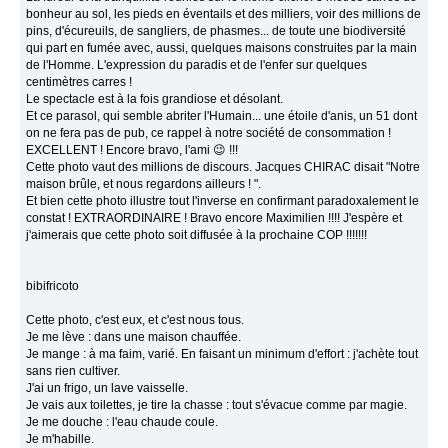
bonheur au sol, les pieds en éventails et des milliers, voir des millions de
pins, d'écureuils, de sangliers, de phasmes... de toute une biodiversité
qui part en fumée avec, aussi, quelques maisons construites par la main
de l'Homme. L'expression du paradis et de l'enfer sur quelques
centimètres carres !
Le spectacle est à la fois grandiose et désolant.
Et ce parasol, qui semble abriter l'Humain... une étoile d'anis, un 51 dont
on ne fera pas de pub, ce rappel à notre société de consommation !
EXCELLENT ! Encore bravo, l'ami 😉 !!!
Cette photo vaut des millions de discours. Jacques CHIRAC disait "Notre
maison brûle, et nous regardons ailleurs ! ".
Et bien cette photo illustre tout l'inverse en confirmant paradoxalement le
constat ! EXTRAORDINAIRE ! Bravo encore Maximilien !!!! J'espère et
j'aimerais que cette photo soit diffusée à la prochaine COP !!!!!!!
bibifricoto
Cette photo, c'est eux, et c'est nous tous.
Je me lève : dans une maison chauffée.
Je mange : à ma faim, varié. En faisant un minimum d'effort : j'achète tout
sans rien cultiver.
J'ai un frigo, un lave vaisselle.
Je vais aux toilettes, je tire la chasse : tout s'évacue comme par magie.
Je me douche : l'eau chaude coule.
Je m'habille.