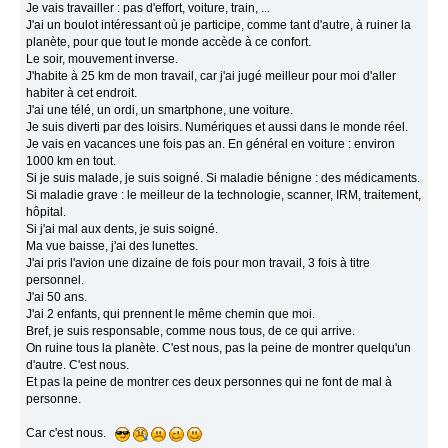
Je vais travailler : pas d'effort, voiture, train, ...
J'ai un boulot intéressant où je participe, comme tant d'autre, à ruiner la
planète, pour que tout le monde accède à ce confort.
Le soir, mouvement inverse.
J'habite à 25 km de mon travail, car j'ai jugé meilleur pour moi d'aller
habiter à cet endroit.
J'ai une télé, un ordi, un smartphone, une voiture.
Je suis diverti par des loisirs. Numériques et aussi dans le monde réel.
Je vais en vacances une fois pas an. En général en voiture : environ
1000 km en tout.
Si je suis malade, je suis soigné. Si maladie bénigne : des médicaments.
Si maladie grave : le meilleur de la technologie, scanner, IRM, traitement,
hôpital.
Si j'ai mal aux dents, je suis soigné.
Ma vue baisse, j'ai des lunettes.
J'ai pris l'avion une dizaine de fois pour mon travail, 3 fois à titre
personnel.
J'ai 50 ans.
J'ai 2 enfants, qui prennent le même chemin que moi.
Bref, je suis responsable, comme nous tous, de ce qui arrive.
On ruine tous la planète. C'est nous, pas la peine de montrer quelqu'un
d'autre. C'est nous.
Et pas la peine de montrer ces deux personnes qui ne font de mal à
personne.
Car c'est nous.