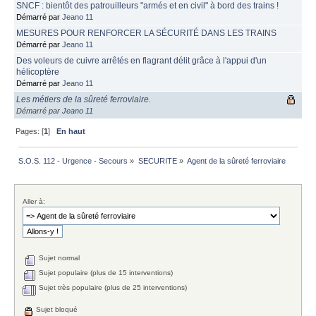
SNCF : bientôt des patrouilleurs "armés et en civil" à bord des trains !
Démarré par
Jeano 11
MESURES POUR RENFORCER LA SÉCURITÉ DANS LES TRAINS
Démarré par
Jeano 11
Des voleurs de cuivre arrêtés en flagrant délit grâce à l'appui d'un
hélicoptère
Démarré par
Jeano 11
Les métiers de la sûreté ferroviaire.
Démarré par
Jeano 11
Pages: [
1
]
En haut
S.O.S. 112 - Urgence - Secours
»
SECURITE
»
Agent de la sûreté ferroviaire
Aller à:
Sujet normal
Sujet populaire (plus de 15 interventions)
Sujet très populaire (plus de 25 interventions)
Sujet bloqué