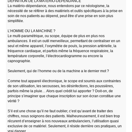
DÉFINITION DE LA MATÉRIO-DÉPENDANCE
La matério-dépendance, nous entendons par ce néologisme, la
nécessité de se référer à des matériels et outils spécifiques à la prise en
soin de nos patients au dépend, peut être d’une prise en soin plus
simplifiée.
L’HOMME OU LA MACHINE ?
Le multi-paramétrique, ou scope, équipe de plus en plus nos
ambulances. Il est un outil merveilleux, permettant de centraliser en un
seul et même appareil, l’oxymétrie de pouls, la pression artérielle, la
fréquence cardiaque, et parfois même la fréquence respiratoire, la
température corporelle, l’électrocardiogramme ou encore la
capnographie.
Seulement, qui de l’homme ou de la machine a le dernier mot ?
Comme tout appareil électronique, le scope est soumis aux contraintes
de son utilisation, les secousses, les désinfections, les poussières,
parfois même la pluie… Alors quel crédit lui apporter ? Doit-on, de
principe s’imaginer que chaque inscription sur son écran constitue une
vérité ?
S’il est une chose qu’il ne faut oublier, c’est qu’avant de traiter des
chiffres, nous soignons des patients. Malheureusement, il est bien trop
récurent d’enseigner à nos nouveaux ambulanciers, l’utilisation quasi
exclusive de ce matériel. Seulement, il réside derrière ces pratiques, un
vrai danger.