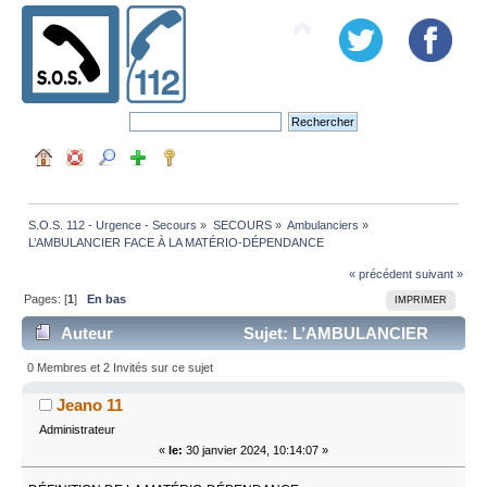
S.O.S. 112 - Urgence - Secours
»
SECOURS
»
Ambulanciers
»
L’AMBULANCIER FACE À LA MATÉRIO-DÉPENDANCE
« précédent
suivant »
Pages: [
1
]
En bas
IMPRIMER
Auteur
Sujet: L’AMBULANCIER
FACE À LA MATÉRIO-DÉPENDANCE (Lu 68528 fois)
0 Membres et 2 Invités sur ce sujet
Jeano 11
Administrateur
«
le:
30 janvier 2024, 10:14:07 »