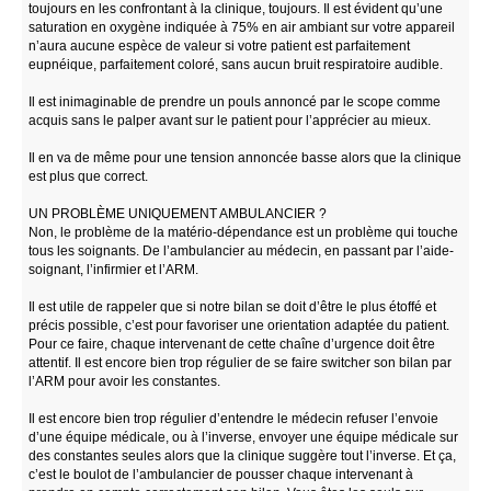
toujours en les confrontant à la clinique, toujours. Il est évident qu’une
saturation en oxygène indiquée à 75% en air ambiant sur votre appareil
n’aura aucune espèce de valeur si votre patient est parfaitement
eupnéique, parfaitement coloré, sans aucun bruit respiratoire audible.
Il est inimaginable de prendre un pouls annoncé par le scope comme
acquis sans le palper avant sur le patient pour l’apprécier au mieux.
Il en va de même pour une tension annoncée basse alors que la clinique
est plus que correct.
UN PROBLÈME UNIQUEMENT AMBULANCIER ?
Non, le problème de la matério-dépendance est un problème qui touche
tous les soignants. De l’ambulancier au médecin, en passant par l’aide-
soignant, l’infirmier et l’ARM.
Il est utile de rappeler que si notre bilan se doit d’être le plus étoffé et
précis possible, c’est pour favoriser une orientation adaptée du patient.
Pour ce faire, chaque intervenant de cette chaîne d’urgence doit être
attentif. Il est encore bien trop régulier de se faire switcher son bilan par
l’ARM pour avoir les constantes.
Il est encore bien trop régulier d’entendre le médecin refuser l’envoie
d’une équipe médicale, ou à l’inverse, envoyer une équipe médicale sur
des constantes seules alors que la clinique suggère tout l’inverse. Et ça,
c’est le boulot de l’ambulancier de pousser chaque intervenant à