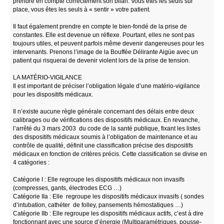
prendre en compte correctement son bilan. Vous êtes les seuls sur
place, vous êtes les seuls à « sentir » votre patient.
Il faut également prendre en compte le bien-fondé de la prise de
constantes. Elle est devenue un réflexe. Pourtant, elles ne sont pas
toujours utiles, et peuvent parfois même devenir dangereuses pour les
intervenants. Prenons l’image de la Bouffée Délirante Aigüe avec un
patient qui risquerai de devenir violent lors de la prise de tension.
LA MATÉRIO-VIGILANCE
Il est important de préciser l’obligation légale d’une matério-vigilance
pour les dispositifs médicaux.
Il n’existe aucune règle générale concernant des délais entre deux
calibrages ou de vérifications des dispositifs médicaux. En revanche,
l’arrêté du 3 mars 2003 du code de la santé publique, fixant les listes
des dispositifs médicaux soumis à l’obligation de maintenance et au
contrôle de qualité, définit une classification précise des dispositifs
médicaux en fonction de critères précis. Cette classification se divise en
4 catégories :
Catégorie I : Elle regroupe les dispositifs médicaux non invasifs
(compresses, gants, électrodes ECG …)
Catégorie IIa : Elle regroupe les dispositifs médicaux invasifs ( sondes
d’intubation, cathéter de folley, pansements hémostatiques …)
Catégorie IIb : Elle regroupe les dispositifs médicaux actifs, c’est à dire
fonctionnant avec une source d’énergie (Multiparamétriques, pousse-