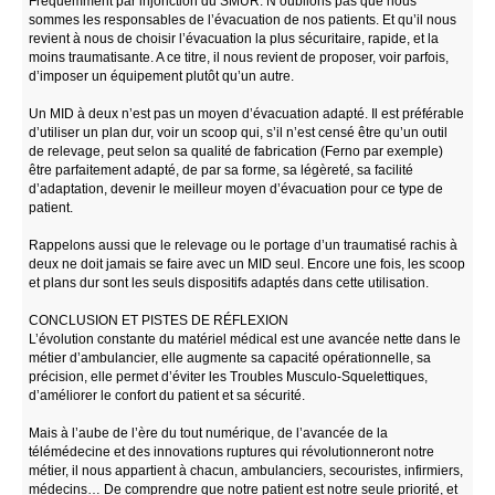
Fréquemment par injonction du SMUR. N’oublions pas que nous
sommes les responsables de l’évacuation de nos patients. Et qu’il nous
revient à nous de choisir l’évacuation la plus sécuritaire, rapide, et la
moins traumatisante. A ce titre, il nous revient de proposer, voir parfois,
d’imposer un équipement plutôt qu’un autre.
Un MID à deux n’est pas un moyen d’évacuation adapté. Il est préférable
d’utiliser un plan dur, voir un scoop qui, s’il n’est censé être qu’un outil
de relevage, peut selon sa qualité de fabrication (Ferno par exemple)
être parfaitement adapté, de par sa forme, sa légèreté, sa facilité
d’adaptation, devenir le meilleur moyen d’évacuation pour ce type de
patient.
Rappelons aussi que le relevage ou le portage d’un traumatisé rachis à
deux ne doit jamais se faire avec un MID seul. Encore une fois, les scoop
et plans dur sont les seuls dispositifs adaptés dans cette utilisation.
CONCLUSION ET PISTES DE RÉFLEXION
L’évolution constante du matériel médical est une avancée nette dans le
métier d’ambulancier, elle augmente sa capacité opérationnelle, sa
précision, elle permet d’éviter les Troubles Musculo-Squelettiques,
d’améliorer le confort du patient et sa sécurité.
Mais à l’aube de l’ère du tout numérique, de l’avancée de la
télémédecine et des innovations ruptures qui révolutionneront notre
métier, il nous appartient à chacun, ambulanciers, secouristes, infirmiers,
médecins… De comprendre que notre patient est notre seule priorité, et