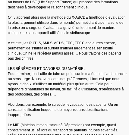
au travers de LSF (Life Support France) qui propose des formations
destinées à développer le raisonnement clinique.
On y apprend alors que la méthode du X-ABCDE (méthode d’évaluation
la plus largement utilisée dans le monde) permet d’anticiper la suite de
la prise en charge en évaluant sa gravité, uniquement de manière
clinique. Le seul appareil utilisé est le stéthoscope.
A ce titre, les PHTLS, AMLS, ACLS, EPC, TECC et d’autres encore,
permettent de s’initier et surtout d’affiner largement sa sensibilité
clinique. On ne le répètera jamais assez … Nous traitons des patients,
pas des chiffres !
LES BÉNÉFICES ET DANGERS DU MATÉRIEL
Pour terminer, il est utile de faire un point sur le matériel de l’ambulancier
au sens large. Nous avons tous nos préférences, si tant est que nous
ayons le choix, d’utiliser un matériel plus qu’un autre. Cela peut
dépendre d’habitudes de travail, de facilité d’utilisation, d’obéissance à
des protocoles, des ordres….
Abordons, par exemple, le sujet de l’évacuation des patients. Ou on
constate l’utilisation fréquente de moyens dans des situations
inappropriées.
Le MID (Matelas Immobilisateur à Dépression) par exemple, quasi
constamment utilisé lors du transport de patients intubés et ventilés.