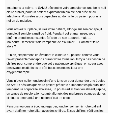
Imaginons la scène, le SAMU déclenche votre ambulance, une belle nuit
claire d’hiver, pour un patient exprimant un plainte peu précise au
téléphone. Vous êtes alors dépêchés au domicile du patient pour une
notion de malaise.
Vous arrivez sur place, saluez votre patient, allongé sur son canapé, il
tremble, il semble transit de froid. Pendant votre anamnèse, votre
binôme prend les constantes à l’aide de son appareil, mais …
Malheureusement le froid l’empêche de s’allumer … Comment faire
alors ?
Et bien, simplement, en évaluant la clinique du patient, comme vous
l’avez probablement appris durant votre formation. Il n’y à pas besoin de
chiffres pour comprendre que votre patient polypnéique, en sueur avec
des cyanoses digitales et péri-buccales nécessitera une
oxygénothérapie.
Vous n’avez nullement besoin d’une tension pour demander une équipe
de SMUR dès lors que votre patient présente d’importantes pâleurs, une
température corporelle abaissée, un pouls radial filant ou absent, rapide,
un temps de recoloration cutané allongé, des marbrures et autres signes
cliniques amenant à une notion d’état de choc.
Pensons toujours à écouter, regarder, toucher voir sentir notre patient
avant d’affiner notre bilan avec des chiffres. Et ces chiffres, vérifions les