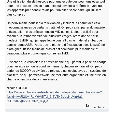
Une utilisation du stéthoscope pour une écoute des poumons et surtout
pour une prise de tension manuelle qui devient la référence avant que
les appareils prennent le relais pour un bilan secondaire, qui lui sera
plus complet.
On peux même pousser la réflexion en y incluant les habitudes et la
méconnaissances de certains matériel. On peux ainsi parler du matériel
d’évacuation, plus précisément du MID qui est toujours utilisé pour
évacuer un intuber/ventiler de plusieurs étages, ordre donné par le
médecin SMUR, qui je rappelle, ne connaît pas le matériel embarqué
dans chaque ASSU. Alors que la planche d’évacuation avec le système
d’araignée, utilise moins de bras et est beaucoup plus maniable et
beaucoup plus ergonomique contre les TMS.
Et sachez que vous êtes les professionnels qui gèrent la prise en charge
pour l’évacuation ou le conditionnement, chacun son travail. On peux
parler du SCOOP ou civière de relevage qui évolue avec un système de
bloc tête, ce qui permet d’avoir une meilleure ergonomie et une prise en
charge optimum à deux intervenants.
Nicolas DEJOIE
https://www.ambulancier-lesite.fr/materio-dependance-ambulancier/?
fbclid=IwAR2Uy4RdM6VGITU_3iSVTH5tJbpNUxfnHaJ-
Z0HSvuZvgIV79Rf5Rb_8QQc
IP archivée