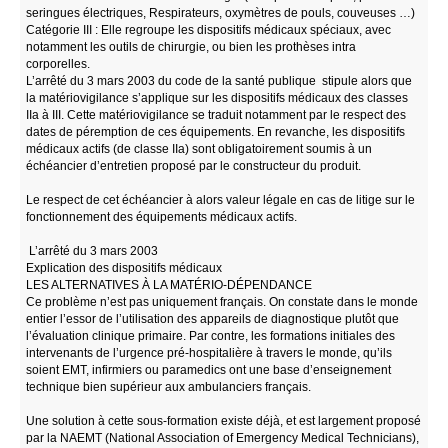
seringues électriques, Respirateurs, oxymètres de pouls, couveuses …)
Catégorie III : Elle regroupe les dispositifs médicaux spéciaux, avec
notamment les outils de chirurgie, ou bien les prothèses intra
corporelles.
L’arrêté du 3 mars 2003 du code de la santé publique stipule alors que
la matériovigilance s’applique sur les dispositifs médicaux des classes
IIa à III. Cette matériovigilance se traduit notamment par le respect des
dates de péremption de ces équipements. En revanche, les dispositifs
médicaux actifs (de classe IIa) sont obligatoirement soumis à un
échéancier d’entretien proposé par le constructeur du produit.
Le respect de cet échéancier à alors valeur légale en cas de litige sur le
fonctionnement des équipements médicaux actifs.
L’arrêté du 3 mars 2003
Explication des dispositifs médicaux
LES ALTERNATIVES À LA MATÉRIO-DÉPENDANCE
Ce problème n’est pas uniquement français. On constate dans le monde
entier l’essor de l’utilisation des appareils de diagnostique plutôt que
l’évaluation clinique primaire. Par contre, les formations initiales des
intervenants de l’urgence pré-hospitalière à travers le monde, qu’ils
soient EMT, infirmiers ou paramedics ont une base d’enseignement
technique bien supérieur aux ambulanciers français.
Une solution à cette sous-formation existe déjà, et est largement proposé
par la NAEMT (National Association of Emergency Medical Technicians),