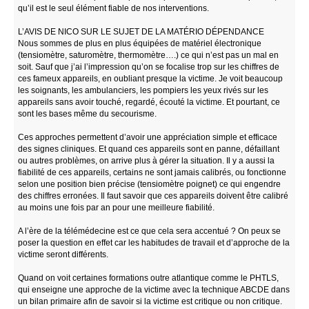
qu’il est le seul élément fiable de nos interventions.
L’AVIS DE NICO SUR LE SUJET DE LA MATÉRIO DÉPENDANCE
Nous sommes de plus en plus équipées de matériel électronique
(tensiomètre, saturomètre, thermomètre….) ce qui n’est pas un mal en
soit. Sauf que j’ai l’impression qu’on se focalise trop sur les chiffres de
ces fameux appareils, en oubliant presque la victime. Je voit beaucoup
les soignants, les ambulanciers, les pompiers les yeux rivés sur les
appareils sans avoir touché, regardé, écouté la victime. Et pourtant, ce
sont les bases même du secourisme.
Ces approches permettent d’avoir une appréciation simple et efficace
des signes cliniques. Et quand ces appareils sont en panne, défaillant
ou autres problèmes, on arrive plus à gérer la situation. Il y a aussi la
fiabilité de ces appareils, certains ne sont jamais calibrés, ou fonctionne
selon une position bien précise (tensiomètre poignet) ce qui engendre
des chiffres erronées. Il faut savoir que ces appareils doivent être calibré
au moins une fois par an pour une meilleure fiabilité.
A l’ère de la télémédecine est ce que cela sera accentué ? On peux se
poser la question en effet car les habitudes de travail et d’approche de la
victime seront différents.
Quand on voit certaines formations outre atlantique comme le PHTLS,
qui enseigne une approche de la victime avec la technique ABCDE dans
un bilan primaire afin de savoir si la victime est critique ou non critique.