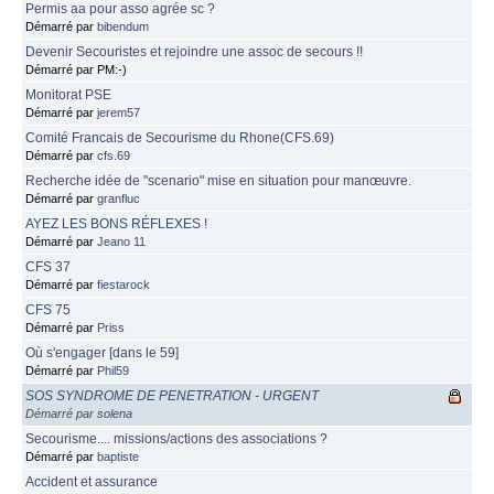
Permis aa pour asso agrée sc ?
Démarré par
bibendum
Devenir Secouristes et rejoindre une assoc de secours !!
Démarré par PM:-)
Monitorat PSE
Démarré par
jerem57
Comité Francais de Secourisme du Rhone(CFS.69)
Démarré par
cfs.69
Recherche idée de "scenario" mise en situation pour manœuvre.
Démarré par
granfluc
AYEZ LES BONS RÉFLEXES !
Démarré par
Jeano 11
CFS 37
Démarré par
fiestarock
CFS 75
Démarré par
Priss
Où s'engager [dans le 59]
Démarré par
Phil59
SOS SYNDROME DE PENETRATION - URGENT
Démarré par
solena
Secourisme.... missions/actions des associations ?
Démarré par
baptiste
Accident et assurance