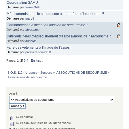
Coordination SAMU
Démarré par
format9445
Médicaments dans le secourisme à la porté de n'importe qui !!!
Démarré par
marylin
Consommation d'alcool en mission de secourisme ?
Démarré par
ebracame
Différents types d'enregistrement d'assossiations de " secourisme " !
Démarré par
sanouk
Faire des vêtements à l'image de l'assos !!
Démarré par
premiersecours30
Pages:
1
[
2
]
3
4
En haut
S.O.S. 112 - Urgence - Secours
»
ASSOCIATIONS DE SECOURISME
»
Associations de secourisme
Aller à:
Sujet normal
Sujet populaire (plus de 15 interventions)
Sujet très populaire (plus de 25 interventions)