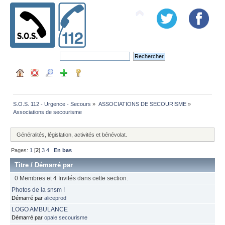
S.O.S. 112 - Urgence - Secours
»
ASSOCIATIONS DE SECOURISME
»
Associations de secourisme
Généralités, législation, activités et bénévolat.
Pages:
1
[
2
]
3
4
En bas
Titre
/
Démarré par
0 Membres et 4 Invités dans cette section.
Photos de la snsm !
Démarré par
aliceprod
LOGO AMBULANCE
Démarré par
opale secourisme