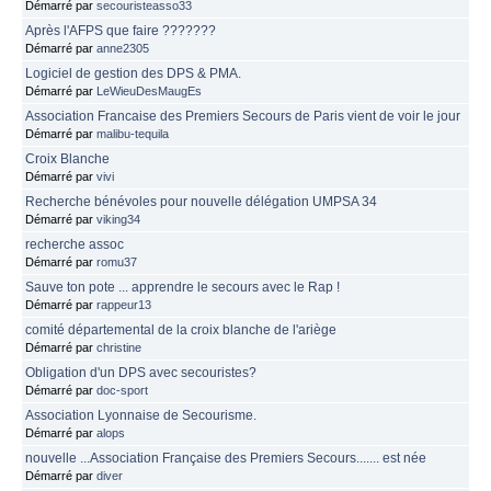
Démarré par
secouristeasso33
Après l'AFPS que faire ???????
Démarré par
anne2305
Logiciel de gestion des DPS & PMA.
Démarré par
LeWieuDesMaugEs
Association Francaise des Premiers Secours de Paris vient de voir le jour
Démarré par
malibu-tequila
Croix Blanche
Démarré par
vivi
Recherche bénévoles pour nouvelle délégation UMPSA 34
Démarré par
viking34
recherche assoc
Démarré par
romu37
Sauve ton pote ... apprendre le secours avec le Rap !
Démarré par
rappeur13
comité départemental de la croix blanche de l'ariège
Démarré par
christine
Obligation d'un DPS avec secouristes?
Démarré par
doc-sport
Association Lyonnaise de Secourisme.
Démarré par
alops
nouvelle ...Association Française des Premiers Secours....... est née
Démarré par
diver