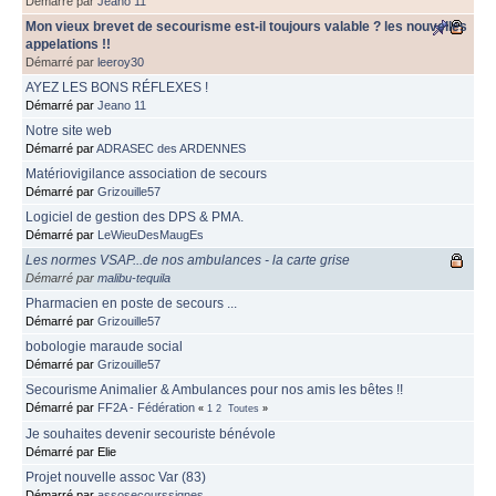
Démarré par
Jeano 11
Mon vieux brevet de secourisme est-il toujours valable ? les nouvelles
appelations !!
Démarré par
leeroy30
AYEZ LES BONS RÉFLEXES !
Démarré par
Jeano 11
Notre site web
Démarré par
ADRASEC des ARDENNES
Matériovigilance association de secours
Démarré par
Grizouille57
Logiciel de gestion des DPS & PMA.
Démarré par
LeWieuDesMaugEs
Les normes VSAP...de nos ambulances - la carte grise
Démarré par
malibu-tequila
Pharmacien en poste de secours ...
Démarré par
Grizouille57
bobologie maraude social
Démarré par
Grizouille57
Secourisme Animalier & Ambulances pour nos amis les bêtes !!
Démarré par
FF2A - Fédération
«
1
2
Toutes
»
Je souhaites devenir secouriste bénévole
Démarré par Elie
Projet nouvelle assoc Var (83)
Démarré par
assosecourssignes