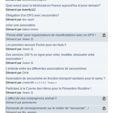
Quel avenir pour le bénévolat en France aujourd'hui et pour demain?
Démarré par buterfly112
Obligation d'un DPS avec secouristes?
Démarré par
doc-sport
créer une association
Démarré par
babou momo
"Pense-bête" pour organisateurs de manifestations avec un DPS !
Démarré par
Jeano 11
Les premiers secours Poche pour les Nuls !!
Démarré par
Jeano 11
Des services 100 % en ligne pour créer, modifier, dissoudre votre
association !
Démarré par
Jeano 11
L'entente entre les differentes associations de secourismes
Démarré par
Ofzik
Association de secourisme en fonction transport sanitaire pour le samu ?
Démarré par
creeks95
«
1
2
3
4
5
Toutes
»
Participez à la Course des Héros pour la Prévention Routière !
Démarré par
Jeano 11
L'affect de nos compagnons animal !!
Démarré par
jamesiacino
Demande de renseignements sur le métier de "secouriste"...!
Démarré par
fire_women