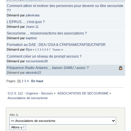
Comment attirer et motiver des personnes pour devenir ou être secouriste
??
Démarré par
julienkatia
L'EPRUS .... c'est quoi ?
Démarré par
Jeano 11
Secourisme.... missions/actions des associations ?
Démarré par
baptiste
Formation au DAE : DEA / DSA & CFAPSAM/CFAPSE/CFAPSR
Démarré par
Elya
«
1
2
3
4
5
6
7
Toutes
»
Comment créer un réseau de prompt secours ?
Démarré par
secouristedu38
Fréquence Radio Antares.... liaison SAMU / assoc ?
Démarré par
alexisdu15
Pages: [
1
]
2
3
4
En haut
S.O.S. 112 - Urgence - Secours
»
ASSOCIATIONS DE SECOURISME
»
Associations de secourisme
Aller à: