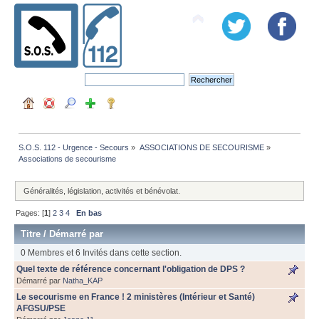
S.O.S. 112 - Urgence - Secours
»
ASSOCIATIONS DE SECOURISME
»
Associations de secourisme
Généralités, législation, activités et bénévolat.
Pages: [
1
]
2
3
4
En bas
Titre
/
Démarré par
0 Membres et 6 Invités dans cette section.
Quel texte de référence concernant l'obligation de DPS ?
Démarré par
Natha_KAP
Le secourisme en France ! 2 ministères (Intérieur et Santé)
AFGSU/PSE