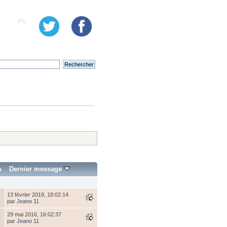
s
Dernier message
13 février 2019, 18:02:14
par
Jeano 11
29 mai 2016, 16:02:37
par
Jeano 11