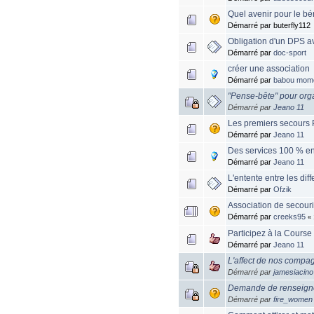
Quel avenir pour le b
Démarré par buterfly112
Obligation d'un DPS a
Démarré par
doc-sport
créer une association
Démarré par
babou mom
"Pense-bête" pour org
Démarré par
Jeano 11
Les premiers secours P
Démarré par
Jeano 11
Des services 100 % en 
Démarré par
Jeano 11
L'entente entre les di
Démarré par
Ofzik
Association de secouri
Démarré par
creeks95
«
Participez à la Course
Démarré par
Jeano 11
L'affect de nos compa
Démarré par
jamesiacino
Demande de renseigneme
Démarré par
fire_women