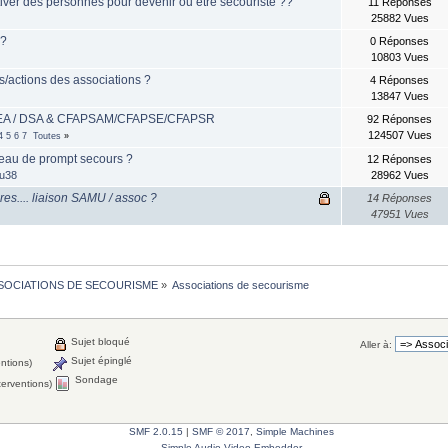
iver des personnes pour devenir ou être secouriste ??
11 Réponses
25882 Vues
 ?
0 Réponses
10803 Vues
s/actions des associations ?
4 Réponses
13847 Vues
 DEA / DSA & CFAPSAM/CFAPSE/CFAPSR
92 Réponses
124507 Vues
4
5
6
7
Toutes
»
eau de prompt secours ?
12 Réponses
du38
28962 Vues
es.... liaison SAMU / assoc ?
14 Réponses
47951 Vues
SOCIATIONS DE SECOURISME
»
Associations de secourisme
Sujet bloqué
Aller à:
Sujet épinglé
entions)
Sondage
terventions)
SMF 2.0.15
|
SMF © 2017
,
Simple Machines
Simple Audio Video Embedder