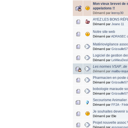
Mon vieux brevet de s
appelations !!
Démarré par
leeroy30
AYEZ LES BONS RÉF
Démarré par
Jeano 11
Notre site web
Démarré par
ADRASEC 
Matériovigilance asso
Démarré par
Grizouille57
Logiciel de gestion d
Démarré par
LeWieuDes
Les normes VSAP...de 
Démarré par
malibu-tequi
Pharmacien en poste d
Démarré par
Grizouille57
bobologie maraude so
Démarré par
Grizouille57
Secourisme Animalier 
Démarré par
FF2A - Fédé
Je souhaites devenir 
Démarré par Elie
Projet nouvelle assoc 
Démarré par
assosecour