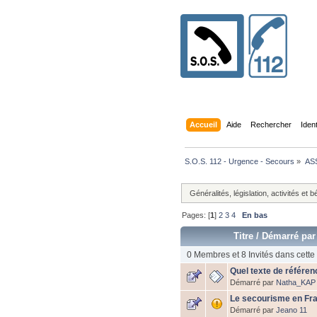
Accueil
Aide
Rechercher
Iden
S.O.S. 112 - Urgence - Secours
»
AS
Généralités, législation, activités et 
Pages: [
1
]
2
3
4
En bas
Titre
/
Démarré par
0 Membres et 8 Invités dans cette 
Quel texte de référen
Démarré par
Natha_KAP
Le secourisme en Fra
Démarré par
Jeano 11