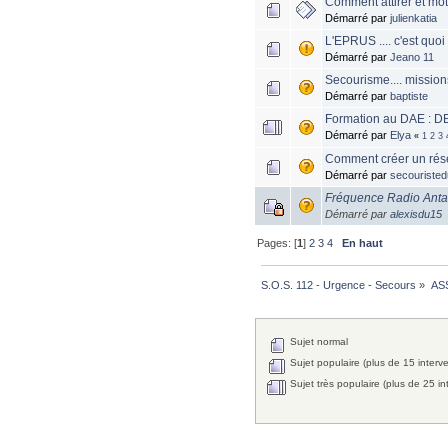
Comment attirer et mot
Démarré par
julienkatia
L'EPRUS .... c'est quoi
Démarré par
Jeano 11
Secourisme.... mission
Démarré par
baptiste
Formation au DAE :
Démarré par
Elya
«
1
2
3
Comment créer un rés
Démarré par
secouriste
Fréquence Radio Antar
Démarré par
alexisdu15
Pages: [
1
]
2
3
4
En haut
S.O.S. 112 - Urgence - Secours
»
AS
Sujet normal
Sujet populaire (plus de 15 interv
Sujet très populaire (plus de 25 in