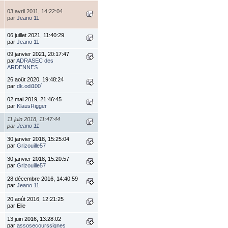
03 avril 2011, 14:22:04
par
Jeano 11
06 juillet 2021, 11:40:29
par
Jeano 11
09 janvier 2021, 20:17:47
par
ADRASEC des
ARDENNES
26 août 2020, 19:48:24
par
dk.odi100`
02 mai 2019, 21:46:45
par
KlausRigger
11 juin 2018, 11:47:44
par
Jeano 11
30 janvier 2018, 15:25:04
par
Grizouille57
30 janvier 2018, 15:20:57
par
Grizouille57
28 décembre 2016, 14:40:59
par
Jeano 11
20 août 2016, 12:21:25
par Elie
13 juin 2016, 13:28:02
par
assosecourssignes