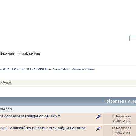
tifiez-vous
Inscrivez-vous
SOCIATIONS DE SECOURISME
»
Associations de secourisme
bénévolat.
Réponses
/
Vue
section.
ce concernant l'obligation de DPS ?
11 Réponses
42601 Vues
nce ! 2 ministères (Intérieur et Santé) AFGSU/PSE
12 Réponses
33594 Vues