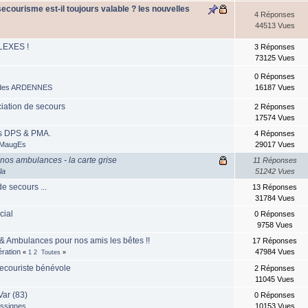
ecourisme est-il toujours valable ? les nouvelles
4 Réponses
44513 Vues
LEXES !
3 Réponses
73125 Vues
0 Réponses
des ARDENNES
16187 Vues
ciation de secours
2 Réponses
17574 Vues
es DPS & PMA.
4 Réponses
MaugEs
29017 Vues
nos ambulances - la carte grise
11 Réponses
la
51242 Vues
e secours ...
13 Réponses
31784 Vues
cial
0 Réponses
9758 Vues
& Ambulances pour nos amis les bêtes !!
17 Réponses
ration
47984 Vues
«
1
2
Toutes
»
secouriste bénévole
2 Réponses
11045 Vues
Var (83)
0 Réponses
ssignes
10153 Vues