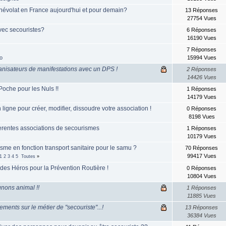
énévolat en France aujourd'hui et pour demain?
13 Réponses
27754 Vues
vec secouristes?
6 Réponses
16190 Vues
7 Réponses
o
15994 Vues
anisateurs de manifestations avec un DPS !
2 Réponses
14426 Vues
oche pour les Nuls !!
1 Réponses
14179 Vues
ligne pour créer, modifier, dissoudre votre association !
0 Réponses
8198 Vues
fferentes associations de secourismes
1 Réponses
10179 Vues
sme en fonction transport sanitaire pour le samu ?
70 Réponses
99417 Vues
1
2
3
4
5
Toutes
»
 des Héros pour la Prévention Routière !
0 Réponses
10804 Vues
gnons animal !!
1 Réponses
11885 Vues
nts sur le métier de "secouriste"...!
13 Réponses
36384 Vues