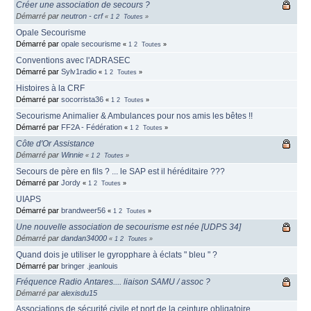
Créer une association de secours ?
Démarré par
neutron - crf
«
1
2
Toutes
»
Opale Secourisme
Démarré par
opale secourisme
«
1
2
Toutes
»
Conventions avec l'ADRASEC
Démarré par
Sylv1radio
«
1
2
Toutes
»
Histoires à la CRF
Démarré par
socorrista36
«
1
2
Toutes
»
Secourisme Animalier & Ambulances pour nos amis les bêtes !!
Démarré par
FF2A - Fédération
«
1
2
Toutes
»
Côte d'Or Assistance
Démarré par
Winnie
«
1
2
Toutes
»
Secours de père en fils ? ... le SAP est il héréditaire ???
Démarré par
Jordy
«
1
2
Toutes
»
UIAPS
Démarré par
brandweer56
«
1
2
Toutes
»
Une nouvelle association de secourisme est née [UDPS 34]
Démarré par
dandan34000
«
1
2
Toutes
»
Quand dois je utiliser le gyropphare à éclats " bleu " ?
Démarré par
bringer .jeanlouis
Fréquence Radio Antares.... liaison SAMU / assoc ?
Démarré par
alexisdu15
Associations de sécurité civile et port de la ceinture obligatoire