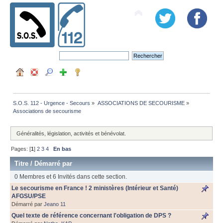
S.O.S. 112 - Urgence - Secours
»
ASSOCIATIONS DE SECOURISME
»
Associations de secourisme
Généralités, législation, activités et bénévolat.
Pages: [
1
]
2
3
4
En bas
Titre
/
Démarré par
0 Membres et 6 Invités dans cette section.
Le secourisme en France ! 2 ministères (Intérieur et Santé)
AFGSU/PSE
Démarré par
Jeano 11
Quel texte de référence concernant l'obligation de DPS ?