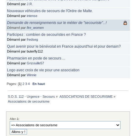
Démarré par
J.R.
Nouveaux véhicules de secours de l'Ordre de Malte.
Démarré par
intense
Demande de renseignements sur le métier de "secouriste"...!
Démarré par
fire_women
Participez : combien de secouristes en France ?
Démarré par
fredseg
Quel avenir pour le bénévolat en France aujourd'hui et pour demain?
Démarré par buterfly112
Pharmacien en poste de secours ...
Démarré par
Grizouille57
Logo avec croix de vie pour une association
Démarré par
Winnie
Pages: [
1
]
2
3
4
En haut
S.O.S. 112 - Urgence - Secours
»
ASSOCIATIONS DE SECOURISME
»
Associations de secourisme
Aller à: