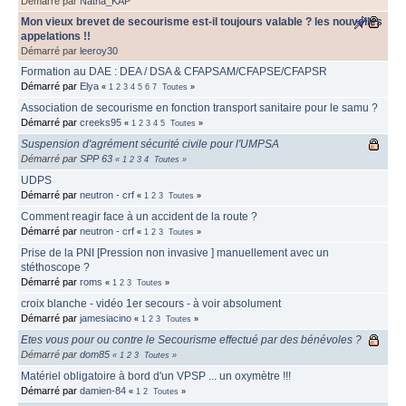
Démarré par
Natha_KAP
Mon vieux brevet de secourisme est-il toujours valable ? les nouvelles
appelations !!
Démarré par
leeroy30
Formation au DAE : DEA / DSA & CFAPSAM/CFAPSE/CFAPSR
Démarré par
Elya
«
1
2
3
4
5
6
7
Toutes
»
Association de secourisme en fonction transport sanitaire pour le samu ?
Démarré par
creeks95
«
1
2
3
4
5
Toutes
»
Suspension d'agrément sécurité civile pour l'UMPSA
Démarré par
SPP 63
«
1
2
3
4
Toutes
»
UDPS
Démarré par
neutron - crf
«
1
2
3
Toutes
»
Comment reagir face à un accident de la route ?
Démarré par
neutron - crf
«
1
2
3
Toutes
»
Prise de la PNI [Pression non invasive ] manuellement avec un
stéthoscope ?
Démarré par
roms
«
1
2
3
Toutes
»
croix blanche - vidéo 1er secours - à voir absolument
Démarré par
jamesiacino
«
1
2
3
Toutes
»
Etes vous pour ou contre le Secourisme effectué par des bénévoles ?
Démarré par
dom85
«
1
2
3
Toutes
»
Matériel obligatoire à bord d'un VPSP ... un oxymètre !!!
Démarré par
damien-84
«
1
2
Toutes
»