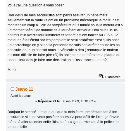
Voila j'ai une question a vous poser.
Hier deux de mes secouristes sont partis assurer un paps mais
seulement sur la route ils ont eu un problème mécanique le moteur est
monter d'un coup a 120° de température plus fumée sous le moteur est a
un moment début de flamme cela leur étant arriver a 1 km d'un CIS ils
ont mis leur avertisseur lumineux et sonore est ont foncer au CIS ou le
moteur a était éteint par les pompiers le seul problème c'est qu'ils ont eu
un accrochage en y allant la personne ne sais pas arrêter est ne les as
pas suivi pour un constat nous le véhicule a rien ( remarque le moteur
est mort difficile de faire pire xD) ils ont noter le numéro de la plaque du
conducteur dois-je faire une déclaration a l'assurance ou non?
Merci
IP archivée
Jeano 11
Administrateur
«
Réponse #1 le:
30 mai 2009, 15:01:02 »
Bonjour le stressé ... et que oui que tu dois faire une déclaration à ton
assurance si tu ne veux pas être poursuivi pour délit de fuite - je t'invite
même à aller raconter cette "histoire" aux gendarmes ou à la police de
ton domicile.