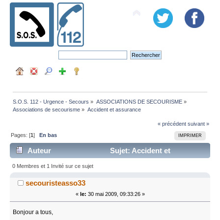
S.O.S. 112 - Urgence - Secours
»
ASSOCIATIONS DE SECOURISME
»
Associations de secourisme
»
Accident et assurance
« précédent
suivant »
Pages: [
1
]
En bas
IMPRIMER
Auteur
Sujet: Accident et
assurance (Lu 10738 fois)
0 Membres et 1 Invité sur ce sujet
secouristeasso33
«
le:
30 mai 2009, 09:33:26 »
Bonjour a tous,