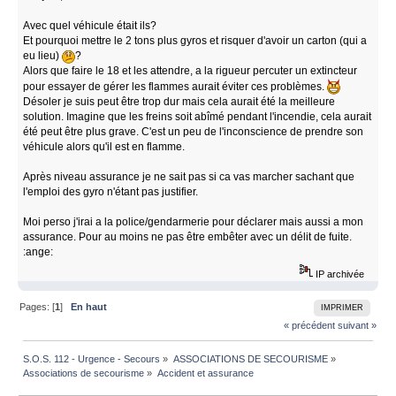
Avec quel véhicule était ils?
Et pourquoi mettre le 2 tons plus gyros et risquer d'avoir un carton (qui a
eu lieu)
?
Alors que faire le 18 et les attendre, a la rigueur percuter un extincteur
pour essayer de gérer les flammes aurait éviter ces problèmes.
Désoler je suis peut être trop dur mais cela aurait été la meilleure
solution. Imagine que les freins soit abîmé pendant l'incendie, cela aurait
été peut être plus grave. C'est un peu de l'inconscience de prendre son
véhicule alors qu'il est en flamme.
Après niveau assurance je ne sait pas si ca vas marcher sachant que
l'emploi des gyro n'étant pas justifier.
Moi perso j'irai a la police/gendarmerie pour déclarer mais aussi a mon
assurance. Pour au moins ne pas être embêter avec un délit de fuite.
:ange:
IP archivée
Pages: [
1
]
En haut
IMPRIMER
« précédent
suivant »
S.O.S. 112 - Urgence - Secours
»
ASSOCIATIONS DE SECOURISME
»
Associations de secourisme
»
Accident et assurance