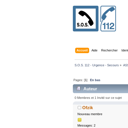
Accueil
Aide
Rechercher
Iden
S.O.S. 112 - Urgence - Secours
»
AS
Pages: [
1
]
En bas
Auteur
0 Membres et 1 Invité sur ce sujet
Ofzik
Nouveau membre
Messages: 2