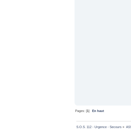
Pages: [
1
]
En haut
S.O.S. 112 - Urgence - Secours
»
AS