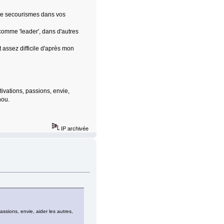
 de secourismes dans vos
comme 'leader', dans d'autres
 assez difficile d'après mon
vations, passions, envie,
hou.
IP archivée
sions, envie, aider les autres,