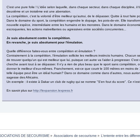
C'est une pure folie ! L'idée selon laquelle, dans chaque secteur, dans chaque discipline, il fa
deuxième et un troisième est une aberration.
La compétition, c'est la volonté d'être meilleur qu'autrui, de le dépasser. Quitte à tout faire p
Dans le domaine du sport, la compétition engendre le dopage, les pots-de-vin. Elle transfo
nouvelle espèce, intermédiaire entre les humains et les monstres. Dans le domaine économiq
escroqueries, les actions malveillantes ou agressives entre sociétés concurrentes...
Je suis absolument contre la compétition.
En revanche, je suis absolument pour l'émulation.
Quelle différence faites-vous entre compétition et émulation ?
Contrairement à la compétition, l'émulation sollicite les meilleurs instincts humains. Chacun 
de trouver quelqu'un qui est meilleur que lui, puisque cet autre va l'aider à progresser. C'es
cherche avant tout à se dépasser. Il n'y a rien de plus beau que le sport sans compétition, o
donner le meilleur d'eux-mêmes. Franchement, est-ce que courir le 100 mètres en moins de
telle équipe peut être un idéal humain? Dans ce domaine comme dans d'autres, nous aurio
sagesse des Africains.
Un exemple : il existe à Dakar un club de rugby qui se nomme "S'en fout du score". Ce n'e
En savoir plus sur
http://lexpansion.lexpress.fr
SOCIATIONS DE SECOURISME
»
Associations de secourisme
»
L'entente entre les diffe