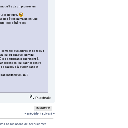
ut qu'il y ait un premier, un
our le détruire.
rme des êtres humains en une
ue, elle génère les
se compare aux autres et se réjouit
t un jeu où chaque individu
ù les participants cherchent à
 10 secondes, ou gagner contre
ns beaucoup à puiser dans la
st pas magnifique, ça ?
IP archivée
IMPRIMER
« précédent
suivant »
rentes associations de secourismes