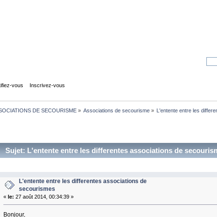
tifiez-vous
Inscrivez-vous
SOCIATIONS DE SECOURISME
»
Associations de secourisme
»
L'entente entre les diffe
Sujet: L'entente entre les differentes associations de secouris
L'entente entre les differentes associations de
secourismes
«
le:
27 août 2014, 00:34:39 »
Bonjour,