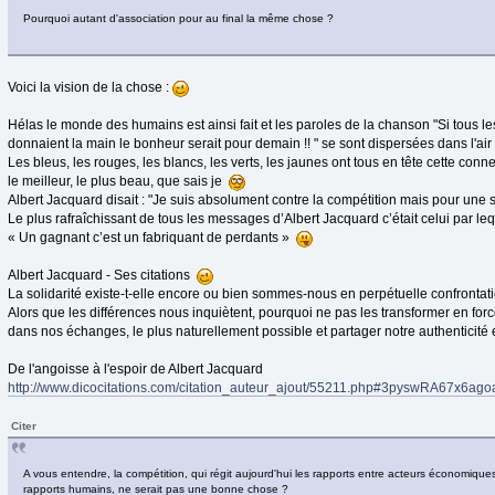
Pourquoi autant d'association pour au final la même chose ?
Voici la vision de la chose :
Hélas le monde des humains est ainsi fait et les paroles de la chanson "Si tous l
donnaient la main le bonheur serait pour demain !! " se sont dispersées dans l'air
Les bleus, les rouges, les blancs, les verts, les jaunes ont tous en tête cette conner
le meilleur, le plus beau, que sais je
Albert Jacquard disait : "Je suis absolument contre la compétition mais pour une
Le plus rafraîchissant de tous les messages d’Albert Jacquard c’était celui par leque
« Un gagnant c’est un fabriquant de perdants »
Albert Jacquard - Ses citations
La solidarité existe-t-elle encore ou bien sommes-nous en perpétuelle confrontati
Alors que les différences nous inquiètent, pourquoi ne pas les transformer en for
dans nos échanges, le plus naturellement possible et partager notre authenticité 
De l'angoisse à l'espoir de Albert Jacquard
http://www.dicocitations.com/citation_auteur_ajout/55211.php#3pyswRA67x6ago
Citer
A vous entendre, la compétition, qui régit aujourd'hui les rapports entre acteurs économique
rapports humains, ne serait pas une bonne chose ?