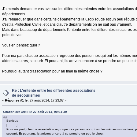
J'aimerais demander vos avis sur les différentes ententes entre les associations
départements.
J'ai remarquer que dans certains départements la Croix rouge est un peu réputé 
c'est la Protection Civile, et dans d'autre départements on ne sait pas vraiment.
Mais dans beaucoup de départements l'entente entre les différentes structures est
point de vue.
Vous en pensez quoi ?
Pour ma part, chaque association regroupe des personnes qui ont les mêmes moti
aider les autres, secourir. Et pourtant, ils arrivent encore à se prendre un peu le c
Pourquoi autant d'association pour au final la même chose ?
Re : L'entente entre les differentes associations
de secourismes
«
Réponse #1 le:
27 août 2014, 17:23:07 »
Citation de: Ofzik le 27 août 2014, 00:34:39
Bonjour,
[..........]
Pour ma part, chaque association regroupe des personnes qui ont les mêmes motivations, pas
secourir. Et pourtant, ils arrivent encore à se prendre un peu le chou.