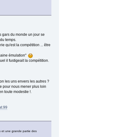
es gars du monde un jour se
 du temps.
ie qu'est la compétition ... être
 saine émulation"
l il fustigeait la compétition.
on les uns envers les autres ?
ce pour nous mener plus loin
en toute modestie !.
at.99
s et une grande partie des