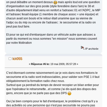
on peut débattre un moment dessus
mais après tout est une question
d'organisation sur des gros poste (style forestière dans l'ain) le 38 et
d'autre département était venu en renfort a l'adrasec 01 et l'ADPC, le MIP
et l'adrasec fesait équipe (1 membre de chaque assoc = une équipe) et
chacun avait son boulo et le retour était unanime que sa vienne de
l'adpc ou du mip ou encore de l'adrasec : le secourisme et la radio on
peut pas tout faire.
Et pour se qui est d'embarquer dans un véhicule autre que adrasec a
partir du moment ou nous sommes "en mission" nous sommes couvert
par notre fédération
IP archivée
kit055
«
Réponse #6 le:
19 mai 2009, 05:57:28 »
C'est étonnant comme raisonnement car je vois dans nos formations le
secourisme et la radio sont indissociables, pour valider son PSE 1 il faut
obligatoirement la formation radio chez nous.
Surtout que ça perdrait du temps de devoir recopier un bilan entier pour
que l'opérateur le retransmette...et comme j'ai dis quid des dispos des
gens, encore que je ne parle pas que des DPS
Oui j'ai bien compris pour le fait d'embarquer, le problème c'est qu'il y a
des activités où une personne qui n'est pas secouriste ne pourra pas