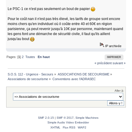
Le PSC-1 ce n'est pas seulement un bout de papier
Pour le coût nan il n'est pas très élevé, les tarifs de groupe sont encore
moins chers qu'en individuel où il coûte entre 40 et 60€ en région
parisienne, ça peut revenir jusqu'à 10€ par personne, maintenant quand
les gens font une démarche de sécurité civile, il faut qu'ils aillent
jusqu'au bout
IP archivée
Pages: [
1
]
2
Toutes
En haut
IMPRIMER
« précédent
suivant »
S.O.S. 112 - Urgence - Secours
»
ASSOCIATIONS DE SECOURISME
»
Associations de secourisme
»
Conventions avec l'ADRASEC 
Aller à:
SMF 2.0.15
|
SMF © 2017
,
Simple Machines
Simple Audio Video Embedder
XHTML
Flux RSS
WAP2