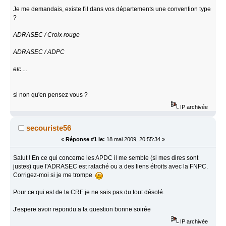
Je me demandais, existe t'il dans vos départements une convention type
?
ADRASEC / Croix rouge
ADRASEC / ADPC
etc ...
si non qu'en pensez vous ?
IP archivée
secouriste56
«
Réponse #1 le:
18 mai 2009, 20:55:34 »
Salut ! En ce qui concerne les APDC il me semble (si mes dires sont
justes) que l'ADRASEC est rataché ou a des liens étroits avec la FNPC.
Corrigez-moi si je me trompe
Pour ce qui est de la CRF je ne sais pas du tout désolé.
J'espere avoir repondu a ta question bonne soirée
IP archivée