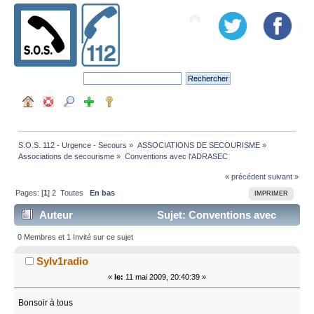
S.O.S. 112 - Urgence - Secours
»
ASSOCIATIONS DE SECOURISME
»
Associations de secourisme
»
Conventions avec l'ADRASEC 
« précédent
suivant »
Pages: [
1
]
2
Toutes
En bas
IMPRIMER
Auteur
Sujet: Conventions avec
l'ADRASEC (Lu 29317 fois)
0 Membres et 1 Invité sur ce sujet
Sylv1radio
«
le:
11 mai 2009, 20:40:39 »
Bonsoir à tous