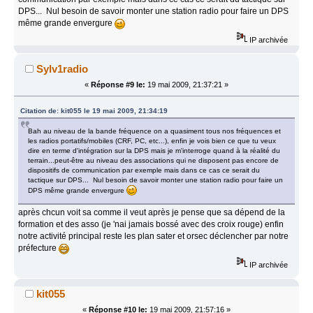
DPS... Nul besoin de savoir monter une station radio pour faire un DPS
même grande envergure
IP archivée
Sylv1radio
«
Réponse #9 le:
19 mai 2009, 21:37:21 »
Citation de: kit055 le 19 mai 2009, 21:34:19
Bah au niveau de la bande fréquence on a quasiment tous nos fréquences et
les radios portatifs/mobiles (CRF, PC, etc...), enfin je vois bien ce que tu veux
dire en terme d'intégration sur la DPS mais je m'interroge quand à la réalité du
terrain...peut-être au niveau des associations qui ne disposent pas encore de
dispositifs de communication par exemple mais dans ce cas ce serait du
tactique sur DPS... Nul besoin de savoir monter une station radio pour faire un
DPS même grande envergure
après chcun voit sa comme il veut après je pense que sa dépend de la
formation et des asso (je 'nai jamais bossé avec des croix rouge) enfin
notre activité principal reste les plan sater et orsec déclencher par notre
préfecture
IP archivée
kit055
«
Réponse #10 le:
19 mai 2009, 21:57:16 »