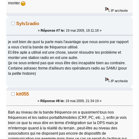
monter
IP archivée
Sylv1radio
«
Réponse #7 le:
19 mai 2009, 19:11:18 »
je voit bien de quoi tu parle mais l'avantage que nous avons par rapport
a vous c'est la bande de fréquence utilisé.
Et être apte a utilisé est une chose, savoir résoudre les problème et
monter une station radio en est une autre.
(je ne sous entend pas que vous être des incapable bien au contraire.
Certaine adrasec forme d'ailleurs des opérateurs radio au SAMU (pour
la petite histoire)
IP archivée
kit055
«
Réponse #8 le:
19 mai 2009, 21:34:19 »
Bah au niveau de la bande fréquence on a quasiment tous nos
fréquences et les radios portatifs/mobiles (CRF, PC, etc...), enfin je vois
bien ce que tu veux dire en terme d'intégration sur la DPS mais je
m'interroge quand à la réalité du terrain...peut-être au niveau des
associations qui ne disposent pas encore de dispositifs de
communication par exemple mais dans ce cas ce serait du tactique sur