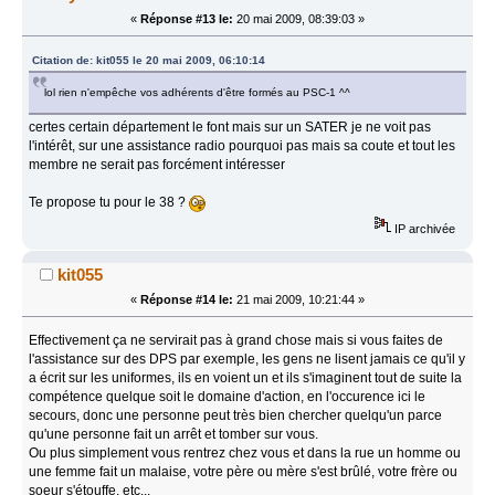
«
Réponse #13 le:
20 mai 2009, 08:39:03 »
Citation de: kit055 le 20 mai 2009, 06:10:14
lol rien n'empêche vos adhérents d'être formés au PSC-1 ^^
certes certain département le font mais sur un SATER je ne voit pas
l'intérêt, sur une assistance radio pourquoi pas mais sa coute et tout les
membre ne serait pas forcément intéresser
Te propose tu pour le 38 ?
IP archivée
kit055
«
Réponse #14 le:
21 mai 2009, 10:21:44 »
Effectivement ça ne servirait pas à grand chose mais si vous faites de
l'assistance sur des DPS par exemple, les gens ne lisent jamais ce qu'il y
a écrit sur les uniformes, ils en voient un et ils s'imaginent tout de suite la
compétence quelque soit le domaine d'action, en l'occurence ici le
secours, donc une personne peut très bien chercher quelqu'un parce
qu'une personne fait un arrêt et tomber sur vous.
Ou plus simplement vous rentrez chez vous et dans la rue un homme ou
une femme fait un malaise, votre père ou mère s'est brûlé, votre frère ou
soeur s'étouffe, etc...