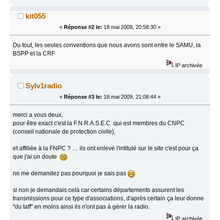
kit055
«
Réponse #2 le:
18 mai 2009, 20:58:30 »
Du tout, les seules conventions que nous avons sont entre le SAMU, la
BSPP et la CRF
IP archivée
Sylv1radio
«
Réponse #3 le:
18 mai 2009, 21:08:44 »
merci a vous deux,
pour être exact c'est la F.N.R.A.S.E.C qui est membres du CNPC
(conseil nationale de protection civile),
et affiliée à la FNPC ? .... ils ont enlevé l'intitulé sur le site c'est pour ça
que j'ai un doute
ne me demandez pas pourquoi je sais pas
si non je demandais celà car certains départements assurent les
transmissions pour ce type d'associations, d'après certain ça leur donne
"du taff" en moins ainsi ils n'ont pas à gérer la radio.
IP archivée