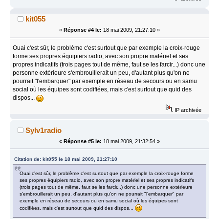
kit055
«
Réponse #4 le:
18 mai 2009, 21:27:10 »
Ouai c'est sûr, le problème c'est surtout que par exemple la croix-rouge
forme ses propres équipiers radio, avec son propre matériel et ses
propres indicatifs (trois pages tout de même, faut se les farcir...) donc une
personne extérieure s'embrouillerait un peu, d'autant plus qu'on ne
pourrait "l'embarquer" par exemple en réseau de secours ou en samu
social où les équipes sont codifiées, mais c'est surtout que quid des
dispos...
IP archivée
Sylv1radio
«
Réponse #5 le:
18 mai 2009, 21:32:54 »
Citation de: kit055 le 18 mai 2009, 21:27:10
Ouai c'est sûr, le problème c'est surtout que par exemple la croix-rouge forme
ses propres équipiers radio, avec son propre matériel et ses propres indicatifs
(trois pages tout de même, faut se les farcir...) donc une personne extérieure
s'embrouillerait un peu, d'autant plus qu'on ne pourrait "l'embarquer" par
exemple en réseau de secours ou en samu social où les équipes sont
codifiées, mais c'est surtout que quid des dispos...