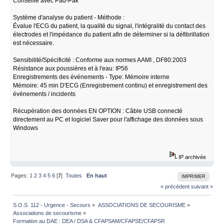
Conseillé avec Pad-Pak
Système d'analyse du patient - Méthode :
Évalue l'ECG du patient, la qualité du signal, l'intégralité du contact des
électrodes et l'impédance du patient afin de déterminer si la défibrillation
est nécessaire.
Sensibilité/Spécificité : Conforme aux normes AAMI , DF80:2003
Résistance aux poussières et à l'eau: IP56
Enregistrements des événements - Type: Mémoire interne
Mémoire: 45 min D'ECG (Enregistrement continu) et enregistrement des
événements / incidents
Récupération des données EN OPTION : Câble USB connecté
directement au PC et logiciel Saver pour l'affichage des données sous
Windows
IP archivée
Pages:
1
2
3
4
5
6
[
7
]
Toutes
En haut
IMPRIMER
« précédent
suivant »
S.O.S. 112 - Urgence - Secours
»
ASSOCIATIONS DE SECOURISME
»
Associations de secourisme
»
Formation au DAE : DEA / DSA & CFAPSAM/CFAPSE/CFAPSR