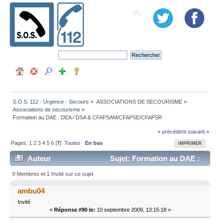
S.O.S. 112 - Urgence - Secours
»
ASSOCIATIONS DE SECOURISME
»
Associations de secourisme
»
Formation au DAE : DEA / DSA & CFAPSAM/CFAPSE/CFAPSR
« précédent
suivant »
Pages:
1
2
3
4
5
6
[
7
]
Toutes
En bas
IMPRIMER
Auteur
Sujet: Formation au DAE :
DEA / DSA & CFAPSAM/CFAPSE/CFAPSR (Lu 124438
0 Membres et 1 Invité sur ce sujet
fois)
ambu04
Invité
«
Réponse #90 le:
10 septembre 2009, 13:15:18 »