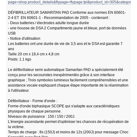
page=shop.product_details&flypage=flypage.tpl&product_id=305&category_
DÉFIBRILLATEUR SAMARITAN PAD Conforme aux normes EN 60601-
2-4 ET EN 60601-1 - Recommandation de 2005 - contenant :
- Deux batteries / électrodes adulte longue durée
- une housse de DSA 2 Compartiments jaune et bleue, port de données
USB
- Notice d'utilisation
Les batteries ont une durée de vie de 3,5 ans et le DSA est garantie 7
ans
Taille 20 cm x 18,4 cm x 4,8 cm
Poids: 1.1 kgs
Le défibrillateur semi automatique Samaritan PAD a spécialement été
conçu pour les secouristes inexpérimentés grâce à son interface
graphique ; Trois symboles lumineux facilement compréhensibles et une
assistance vocale expliquant chaque étape importante de la réanimation
à l'utilisateur.
Défibrillateur - Forme d'onde :
Forme d'onde biphasique SCOPE qui s'adapte aux caractéristiques
physiques de chaque personne.
Niveaux de puissance : 150 / 150 / 200J.
L'énergie ascendante permet d'optimiser les chances de récupération de
la victime.
Temps de charge : 8s (150J) et moins de 12s (200J) pour message Choc