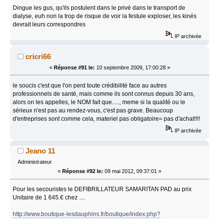
Dingue les gus, qu'ils postulent dans le privé dans le transport de
dialyse, euh non la trop de risque de voir la festule exploser, les kinés
devrait leurs correspondres
IP archivée
cricri66
«
Réponse #91 le:
10 septembre 2009, 17:00:28 »
le soucis c'est que l'on perd toute crédibilité face au autres
professionnels de santé, mais comme ils sont connus depuis 30 ans,
alors on les appelles, le NOM fait que....., meme si la qualité ou le
sérieux n'est pas au rendez-vous, c'est pas grave. Beaucoup
d'entreprises sont comme cela, materiel pas obligatoire= pas d'achat!!!!
IP archivée
Jeano 11
Administrateur
«
Réponse #92 le:
09 mai 2012, 09:37:01 »
Pour les secouristes le DEFIBRILLATEUR SAMARITAN PAD au prix
Unitaire de 1 645.€ chez ....
http://www.boutique-lesdauphins.fr/boutique/index.php?