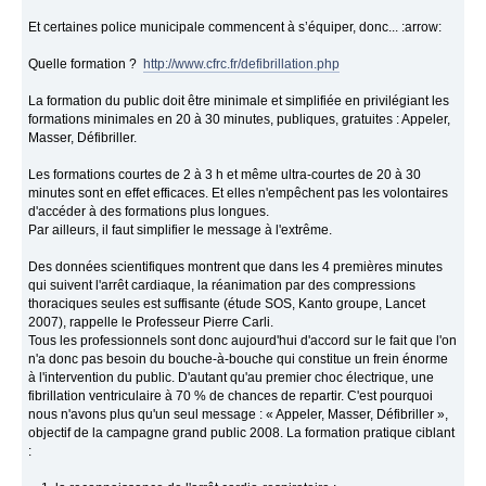
Et certaines police municipale commencent à s’équiper, donc... :arrow:
Quelle formation ?
http://www.cfrc.fr/defibrillation.php
La formation du public doit être minimale et simplifiée en privilégiant les
formations minimales en 20 à 30 minutes, publiques, gratuites : Appeler,
Masser, Défibriller.
Les formations courtes de 2 à 3 h et même ultra-courtes de 20 à 30
minutes sont en effet efficaces. Et elles n'empêchent pas les volontaires
d'accéder à des formations plus longues.
Par ailleurs, il faut simplifier le message à l'extrême.
Des données scientifiques montrent que dans les 4 premières minutes
qui suivent l'arrêt cardiaque, la réanimation par des compressions
thoraciques seules est suffisante (étude SOS, Kanto groupe, Lancet
2007), rappelle le Professeur Pierre Carli.
Tous les professionnels sont donc aujourd'hui d'accord sur le fait que l'on
n'a donc pas besoin du bouche-à-bouche qui constitue un frein énorme
à l'intervention du public. D'autant qu'au premier choc électrique, une
fibrillation ventriculaire à 70 % de chances de repartir. C'est pourquoi
nous n'avons plus qu'un seul message : « Appeler, Masser, Défibriller »,
objectif de la campagne grand public 2008. La formation pratique ciblant
: