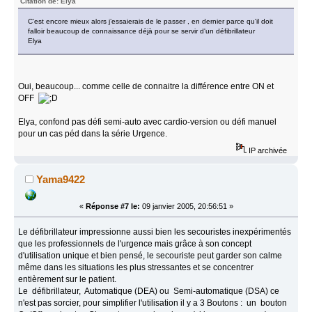
Citation de: Elya
C'est encore mieux alors j’essaierais de le passer , en dernier parce qu'il doit
falloir beaucoup de connaissance déjà pour se servir d'un défibrillateur
Elya
Oui, beaucoup... comme celle de connaitre la différence entre ON et
OFF
Elya, confond pas défi semi-auto avec cardio-version ou défi manuel
pour un cas péd dans la série Urgence.
IP archivée
Yama9422
«
Réponse #7 le:
09 janvier 2005, 20:56:51 »
Le défibrillateur impressionne aussi bien les secouristes inexpérimentés
que les professionnels de l'urgence mais grâce à son concept
d'utilisation unique et bien pensé, le secouriste peut garder son calme
même dans les situations les plus stressantes et se concentrer
entièrement sur le patient.
Le défibrillateur, Automatique (DEA) ou Semi-automatique (DSA) ce
n'est pas sorcier, pour simplifier l'utilisation il y a 3 Boutons : un bouton