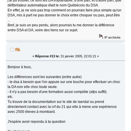
j'ai pû trouver, ce sont les DA implantable, d'une part, et d'autre part, que
défibrilateur automatique était le nom Québécois du DSA.
En effet, je ne vois pas trop comment on pourrais faire plus simple qu'un
DSA, mis à part ne pas donner le choix entre choquer ou pas, peut être
...
Bref, je suis un peu perdu, alors pourrais tu me donner la différence
entre DSA et DA, voire des liens sur ce sujet.
IP archivée
flk
«
Réponse #13 le:
31 janvier 2005, 22:01:21 »
Bonjour à tous,
Les différences sont les suivantes (entre autre)
- le dsa à besoin que l'on appuie sur une touche pour effectuer un choc
la DA non elle choc toute seule.
- Il n'y a pas besoin d'une formation aussi compléte (afps suffit).
etc.
Tu trouve de la documentation sur le site de laerdal ou prend
directement contact avec la crf du 21 qui elle à mene une expérience
avec 2500 éleves à mombard.
J'espére avoir repondu à ta question