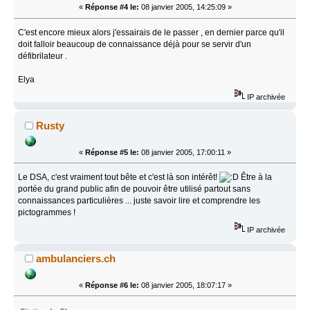
«
Réponse #4 le:
08 janvier 2005, 14:25:09 »
C'est encore mieux alors j'essairais de le passer , en dernier parce qu'il
doit falloir beaucoup de connaissance déjà pour se servir d'un
défibrilateur .
Elya
IP archivée
Rusty
«
Réponse #5 le:
08 janvier 2005, 17:00:11 »
Le DSA, c'est vraiment tout bête et c'est là son intérêt!
Être à la
portée du grand public afin de pouvoir être utilisé partout sans
connaissances particulières ... juste savoir lire et comprendre les
pictogrammes !
IP archivée
ambulanciers.ch
«
Réponse #6 le:
08 janvier 2005, 18:07:17 »