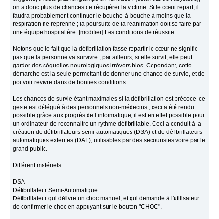
on a donc plus de chances de récupérer la victime. Si le cœur repart, il
faudra probablement continuer le bouche-à-bouche à moins que la
respiration ne reprenne ; la poursuite de la réanimation doit se faire par
une équipe hospitalière. [modifier] Les conditions de réussite
Notons que le fait que la défibrillation fasse repartir le cœur ne signifie
pas que la personne va survivre ; par ailleurs, si elle survit, elle peut
garder des séquelles neurologiques irréversibles. Cependant, cette
démarche est la seule permettant de donner une chance de survie, et de
pouvoir revivre dans de bonnes conditions.
Les chances de survie étant maximales si la défibrillation est précoce, ce
geste est délégué à des personnels non-médecins ; ceci a été rendu
possible grâce aux progrès de l’informatique, il est en effet possible pour
un ordinateur de reconnaitre un rythme défibrillable. Ceci a conduit à la
création de défibrillateurs semi-automatiques (DSA) et de défibrillateurs
automatiques externes (DAE), utilisables par des secouristes voire par le
grand public.
Différent matériels :
DSA
Défibrillateur Semi-Automatique
Défibrillateur qui délivre un choc manuel, et qui demande à l'utilisateur
de confirmer le choc en appuyant sur le bouton "CHOC".