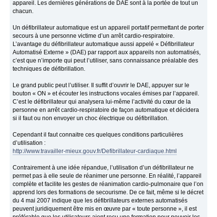
appareil. Les dernières générations de DAE sont à la portée de tout un
chacun.
Un défibrillateur automatique est un appareil portatif permettant de porter
secours à une personne victime d’un arrêt cardio-respiratoire.
L’avantage du défibrillateur automatique aussi appelé « Défibrillateur
Automatisé Externe » (DAE) par rapport aux appareils non automatisés,
c’est que n’importe qui peut l’utiliser, sans connaissance préalable des
techniques de défibrillation.
Le grand public peut l’utiliser. Il suffit d’ouvrir le DAE, appuyer sur le
bouton « ON » et écouter les instructions vocales émises par l’appareil.
C’est le défibrillateur qui analysera lui-même l’activité du cœur de la
personne en arrêt cardio-respiratoire de façon automatique et décidera
si il faut ou non envoyer un choc électrique ou défibrillation.
Cependant il faut connaitre ces quelques conditions particulières
d’utilisation :
http://www.travailler-mieux.gouv.fr/Defibrillateur-cardiaque.html
Contrairement à une idée répandue, l’utilisation d’un défibrillateur ne
permet pas à elle seule de réanimer une personne. En réalité, l’appareil
complète et facilite les gestes de réanimation cardio-pulmonaire que l’on
apprend lors des formations de secourisme. De ce fait, même si le décret
du 4 mai 2007 indique que les défibrillateurs externes automatisés
peuvent juridiquement être mis en œuvre par « toute personne », il est