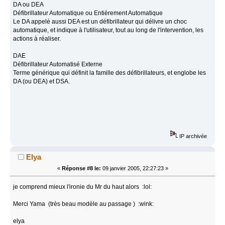
DA ou DEA
Défibrillateur Automatique ou Entièrement Automatique
Le DA appelé aussi DEA est un défibrillateur qui délivre un choc
automatique, et indique à l'utilisateur, tout au long de l'intervention, les
actions à réaliser.
DAE
Défibrillateur Automatisé Externe
Terme générique qui définit la famille des défibrillateurs, et englobe les
DA (ou DEA) et DSA.
IP archivée
Elya
«
Réponse #8 le:
09 janvier 2005, 22:27:23 »
je comprend mieux l'ironie du Mr du haut alors :lol:
Merci Yama (très beau modèle au passage ) :wink:
elya