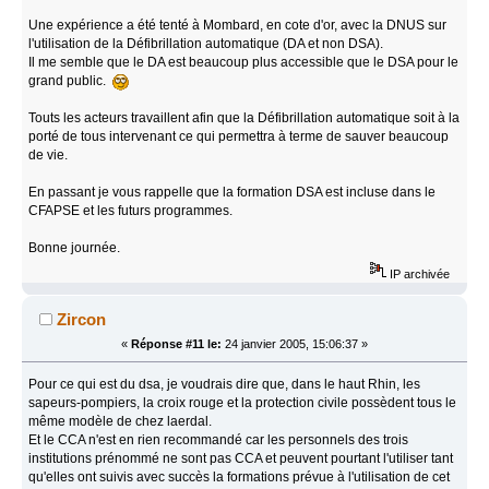
Une expérience a été tenté à Mombard, en cote d'or, avec la DNUS sur
l'utilisation de la Défibrillation automatique (DA et non DSA).
Il me semble que le DA est beaucoup plus accessible que le DSA pour le
grand public.
Touts les acteurs travaillent afin que la Défibrillation automatique soit à la
porté de tous intervenant ce qui permettra à terme de sauver beaucoup
de vie.
En passant je vous rappelle que la formation DSA est incluse dans le
CFAPSE et les futurs programmes.
Bonne journée.
IP archivée
Zircon
«
Réponse #11 le:
24 janvier 2005, 15:06:37 »
Pour ce qui est du dsa, je voudrais dire que, dans le haut Rhin, les
sapeurs-pompiers, la croix rouge et la protection civile possèdent tous le
même modèle de chez laerdal.
Et le CCA n'est en rien recommandé car les personnels des trois
institutions prénommé ne sont pas CCA et peuvent pourtant l'utiliser tant
qu'elles ont suivis avec succès la formations prévue à l'utilisation de cet