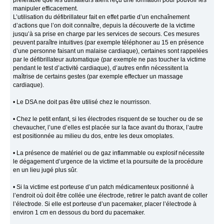
préférable que les utilisateurs aient reçu une formation pour pouvoir les
manipuler efficacement.
L’utilisation du défibrillateur fait en effet partie d’un enchaînement
d’actions que l’on doit connaître, depuis la découverte de la victime
jusqu’à sa prise en charge par les services de secours. Ces mesures
peuvent paraître intuitives (par exemple téléphoner au 15 en présence
d’une personne faisant un malaise cardiaque), certaines sont rappelées
par le défibrillateur automatique (par exemple ne pas toucher la victime
pendant le test d’activité cardiaque), d’autres enfin nécessitent la
maîtrise de certains gestes (par exemple effectuer un massage
cardiaque).
• Le DSA ne doit pas être utilisé chez le nourrisson.
• Chez le petit enfant, si les électrodes risquent de se toucher ou de se
chevaucher, l’une d’elles est placée sur la face avant du thorax, l’autre
est positionnée au milieu du dos, entre les deux omoplates.
• La présence de matériel ou de gaz inflammable ou explosif nécessite
le dégagement d’urgence de la victime et la poursuite de la procédure
en un lieu jugé plus sûr.
• Si la victime est porteuse d’un patch médicamenteux positionné à
l’endroit où doit être collée une électrode, retirer le patch avant de coller
l’électrode. Si elle est porteuse d’un pacemaker, placer l’électrode à
environ 1 cm en dessous du bord du pacemaker.