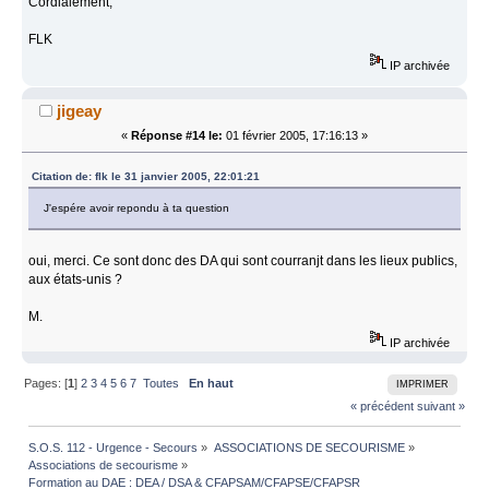
Cordialement,
FLK
IP archivée
jigeay
«
Réponse #14 le:
01 février 2005, 17:16:13 »
Citation de: flk le 31 janvier 2005, 22:01:21
J'espére avoir repondu à ta question
oui, merci. Ce sont donc des DA qui sont courranjt dans les lieux publics,
aux états-unis ?
M.
IP archivée
Pages: [
1
]
2
3
4
5
6
7
Toutes
En haut
IMPRIMER
« précédent
suivant »
S.O.S. 112 - Urgence - Secours
»
ASSOCIATIONS DE SECOURISME
»
Associations de secourisme
»
Formation au DAE : DEA / DSA & CFAPSAM/CFAPSE/CFAPSR