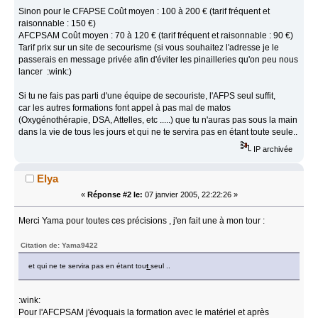
Sinon pour le CFAPSE Coût moyen : 100 à 200 € (tarif fréquent et
raisonnable : 150 €)
AFCPSAM Coût moyen : 70 à 120 € (tarif fréquent et raisonnable : 90 €)
Tarif prix sur un site de secourisme (si vous souhaitez l'adresse je le
passerais en message privée afin d'éviter les pinailleries qu'on peu nous
lancer :wink:)
Si tu ne fais pas parti d'une équipe de secouriste, l'AFPS seul suffit,
car les autres formations font appel à pas mal de matos
(Oxygénothérapie, DSA, Attelles, etc .....) que tu n'auras pas sous la main
dans la vie de tous les jours et qui ne te servira pas en étant toute seule..
IP archivée
Elya
«
Réponse #2 le:
07 janvier 2005, 22:22:26 »
Merci Yama pour toutes ces précisions , j'en fait une à mon tour :
Citation de: Yama9422
et qui ne te servira pas en étant tou
t
seul ..
:wink:
Pour l'AFCPSAM j'évoquais la formation avec le matériel et après