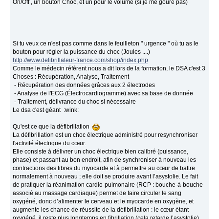
On/Off , un bouton Choc, et un pour le volume (si je me goure pas)
Si tu veux ce n'est pas comme dans le feuilleton " urgence " où tu as le
bouton pour régler la puissance du choc (Joules ....)
http://www.defibrillateur-france.com/shop/index.php
Comme le médecin référent nous a dit lors de la formation, le DSA c'est 3
Choses : Récupération, Analyse, Traitement
- Récupération des données grâces aux 2 électrodes
- Analyse de l'ECG (Électrocardiogramme) avec sa base de donnée
- Traitement, délivrance du choc si nécessaire
Le dsa c'est géant :wink:
Qu'est ce que la défibrillation
La défibrillation est un choc électrique administré pour resynchroniser
l'activité électrique du cœur.
Elle consiste à délivrer un choc électrique bien calibré (puissance,
phase) et passant au bon endroit, afin de synchroniser à nouveau les
contractions des fibres du myocarde et à permettre au cœur de battre
normalement à nouveau ; elle doit se produire avant l’asystolie. Le fait
de pratiquer la réanimation cardio-pulmonaire (RCP : bouche-à-bouche
associé au massage cardiaque) permet de faire circuler le sang
oxygéné, donc d’alimenter le cerveau et le myocarde en oxygène, et
augmente les chance de réussite de la défibrillation : le cœur étant
oxygéné, il reste plus longtemps en fibrillation (cela retarde l’asystolie),