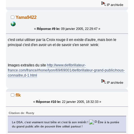
IP archivée
Yama9422
«
Réponse #9 le:
09 janvier 2005, 22:29:47 »
c'est celui utiliser par la Croix rouge il en existe d'autre, mais bon le
principal c'est d'en avoir un et de savoir s'en servir :wink:
Images extraites du site
http://www.defibrillateur-
france.com/france/rhone/lyon/69/69001/defibrillateur-grand-public/nous-
connaitre,d-1.html
IP archivée
flk
«
Réponse #10 le:
22 janvier 2005, 18:32:33 »
Citation de: Rusty
Le DSA, c'est vraiment tout bête et c'est là son intérêt !
Être à la portée
du grand public afin de pouvoir être utilisé partout !