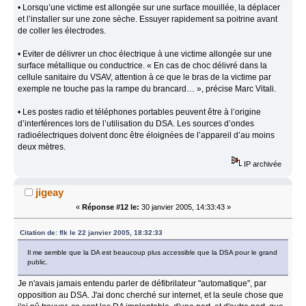
• Lorsqu’une victime est allongée sur une surface mouillée, la déplacer
et l’installer sur une zone sèche. Essuyer rapidement sa poitrine avant
de coller les électrodes.
• Eviter de délivrer un choc électrique à une victime allongée sur une
surface métallique ou conductrice. « En cas de choc délivré dans la
cellule sanitaire du VSAV, attention à ce que le bras de la victime par
exemple ne touche pas la rampe du brancard… », précise Marc Vitali.
• Les postes radio et téléphones portables peuvent être à l’origine
d’interférences lors de l’utilisation du DSA. Les sources d’ondes
radioélectriques doivent donc être éloignées de l’appareil d’au moins
deux mètres.
IP archivée
jigeay
«
Réponse #12 le:
30 janvier 2005, 14:33:43 »
Citation de: flk le 22 janvier 2005, 18:32:33
Il me semble que la DA est beaucoup plus accessible que la DSA pour le grand
public.
Je n'avais jamais entendu parler de défibrilateur "automatique", par
opposition au DSA. J'ai donc cherché sur internet, et la seule chose que