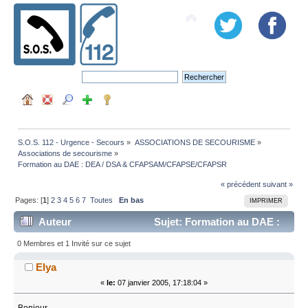
S.O.S. 112 - Urgence - Secours
»
ASSOCIATIONS DE SECOURISME
»
Associations de secourisme
»
Formation au DAE : DEA / DSA & CFAPSAM/CFAPSE/CFAPSR
« précédent
suivant »
Pages: [
1
]
2
3
4
5
6
7
Toutes
En bas
IMPRIMER
Auteur
Sujet: Formation au DAE :
DEA / DSA & CFAPSAM/CFAPSE/CFAPSR (Lu 124405
0 Membres et 1 Invité sur ce sujet
fois)
Elya
«
le:
07 janvier 2005, 17:18:04 »
Bonjour ,