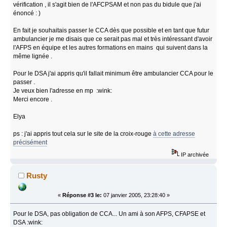
vérification , il s'agit bien de l'AFCPSAM et non pas du bidule que j'ai
énoncé : )
En fait je souhaitais passer le CCA dès que possible et en tant que futur
ambulancier je me disais que ce serait pas mal et très intéressant d'avoir
l'AFPS en équipe et les autres formations en mains qui suivent dans la
même lignée .
Pour le DSA j'ai appris qu'il fallait minimum être ambulancier CCA pour le
passer .
Je veux bien l'adresse en mp :wink:
Merci encore .
Elya
ps : j'ai appris tout cela sur le site de la croix-rouge
à cette adresse
précisément
IP archivée
Rusty
«
Réponse #3 le:
07 janvier 2005, 23:28:40 »
Pour le DSA, pas obligation de CCA... Un ami à son AFPS, CFAPSE et
DSA :wink: