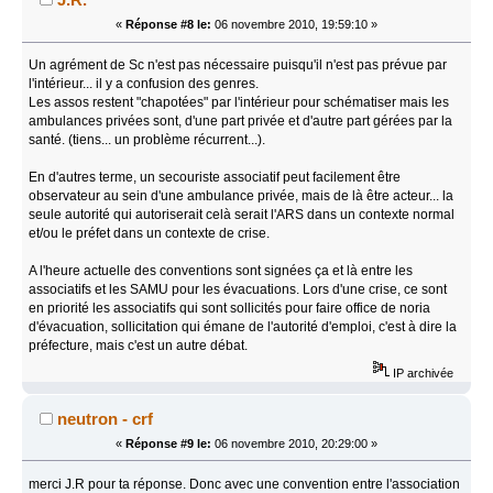
«
Réponse #8 le:
06 novembre 2010, 19:59:10 »
Un agrément de Sc n'est pas nécessaire puisqu'il n'est pas prévue par
l'intérieur... il y a confusion des genres.
Les assos restent "chapotées" par l'intérieur pour schématiser mais les
ambulances privées sont, d'une part privée et d'autre part gérées par la
santé. (tiens... un problème récurrent...).
En d'autres terme, un secouriste associatif peut facilement être
observateur au sein d'une ambulance privée, mais de là être acteur... la
seule autorité qui autoriserait celà serait l'ARS dans un contexte normal
et/ou le préfet dans un contexte de crise.
A l'heure actuelle des conventions sont signées ça et là entre les
associatifs et les SAMU pour les évacuations. Lors d'une crise, ce sont
en priorité les associatifs qui sont sollicités pour faire office de noria
d'évacuation, sollicitation qui émane de l'autorité d'emploi, c'est à dire la
préfecture, mais c'est un autre débat.
IP archivée
neutron - crf
«
Réponse #9 le:
06 novembre 2010, 20:29:00 »
merci J.R pour ta réponse. Donc avec une convention entre l'association