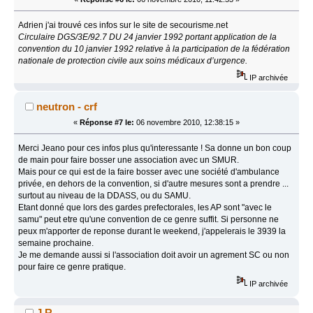
Adrien j'ai trouvé ces infos sur le site de secourisme.net
Circulaire DGS/3E/92.7 DU 24 janvier 1992 portant application de la
convention du 10 janvier 1992 relative à la participation de la fédération
nationale de protection civile aux soins médicaux d’urgence.
IP archivée
neutron - crf
«
Réponse #7 le:
06 novembre 2010, 12:38:15 »
Merci Jeano pour ces infos plus qu'interessante ! Sa donne un bon coup
de main pour faire bosser une association avec un SMUR.
Mais pour ce qui est de la faire bosser avec une société d'ambulance
privée, en dehors de la convention, si d'autre mesures sont a prendre ...
surtout au niveau de la DDASS, ou du SAMU.
Etant donné que lors des gardes prefectorales, les AP sont "avec le
samu" peut etre qu'une convention de ce genre suffit. Si personne ne
peux m'apporter de reponse durant le weekend, j'appelerais le 3939 la
semaine prochaine.
Je me demande aussi si l'association doit avoir un agrement SC ou non
pour faire ce genre pratique.
IP archivée
J.R.