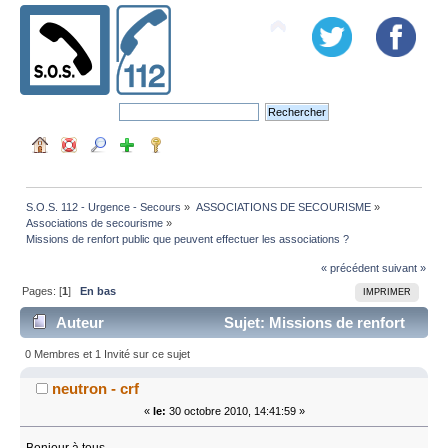
S.O.S. 112 - Urgence - Secours
»
ASSOCIATIONS DE SECOURISME
»
Associations de secourisme
»
Missions de renfort public que peuvent effectuer les associations ?
« précédent
suivant »
Pages: [
1
]
En bas
IMPRIMER
Auteur
Sujet: Missions de renfort
public que peuvent effectuer les associations ? (Lu
0 Membres et 1 Invité sur ce sujet
15872 fois)
neutron - crf
«
le:
30 octobre 2010, 14:41:59 »
Bonjour à tous,