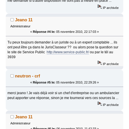
me demande si d'autre disposition ne sont pas à mettre en place ...
IP archivée
Jeano 11
Administrateur
«
Réponse #4 le:
05 novembre 2010, 22:17:03 »
Tu peux toujours demander à un juriste ou à un expert comptable ... ils
ont peut être ça dans le JurisClasseur ?? ou alors pose ta question sur
le site de Service Public
http://www.service-public.fr/
ou par le tél au
3939
IP archivée
neutron - crf
«
Réponse #5 le:
05 novembre 2010, 22:29:26 »
merci jeano ! Je vais déjà voir si un chef d'entreprise ou un ambulancier
peut apporter une réponse, sinon je me tournerai vers ces sources la ...
IP archivée
Jeano 11
Administrateur
«
Réponse #6 le:
06 novembre 2010, 11:42:33 »