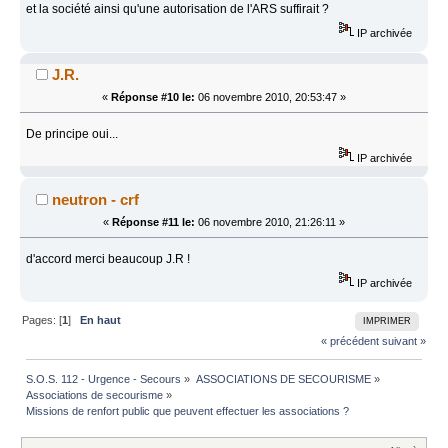
et la société ainsi qu'une autorisation de l'ARS suffirait ?
IP archivée
J.R.
«
Réponse #10 le:
06 novembre 2010, 20:53:47 »
De principe oui...
IP archivée
neutron - crf
«
Réponse #11 le:
06 novembre 2010, 21:26:11 »
d'accord merci beaucoup J.R !
IP archivée
Pages: [
1
]
En haut
IMPRIMER
« précédent
suivant »
S.O.S. 112 - Urgence - Secours
»
ASSOCIATIONS DE SECOURISME
»
Associations de secourisme
»
Missions de renfort public que peuvent effectuer les associations ?