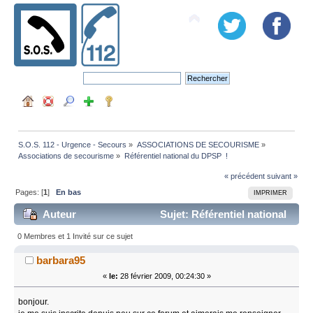
S.O.S. 112 - Urgence - Secours
»
ASSOCIATIONS DE SECOURISME
»
Associations de secourisme
»
Référentiel national du DPSP  !
« précédent
suivant »
Pages: [
1
]
En bas
IMPRIMER
Auteur
Sujet: Référentiel national
du DPSP ! (Lu 9896 fois)
0 Membres et 1 Invité sur ce sujet
barbara95
«
le:
28 février 2009, 00:24:30 »
bonjour.