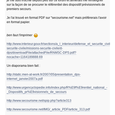
je me suis inscrite depuis peu sur ce forum et aimerais me renseigner
sur la façon de se procurer le référentiel des dispositif prévisionnels de
premiers secours.
Je l'ai trouvé en format PDF sur "secourisme.net" mais préfèrerais l'avoir
en format papier.
ben faut l'imprimer
http://www.interieur.gouv.fr/sections/a_l_interieur/defense_et_securite_civiles
securite-civile/missions-securite-civile/d-
dps/downloadFile/attachedFile/RNMSC-DPS.pdf?
nocache=1164189888.69
Un diaporama bien fait :
http://static.men-at-work.fr/2007/05/presentation_dps-
internet_janvier2007a.pdf
http://www.urgencyclopedie.info/index.php/R%E9f%E9rentiel_national_-
_Dispositifs_pr%E9visionnels_de_secours
http://www.secourisme.net/spip.php?article313
http://www.secourisme.net/IMG/_article_PDF/article_313.pdf