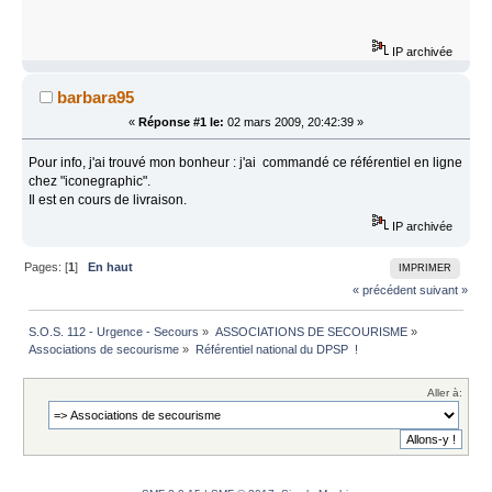
IP archivée
barbara95
«
Réponse #1 le:
02 mars 2009, 20:42:39 »
Pour info, j'ai trouvé mon bonheur : j'ai commandé ce référentiel en ligne
chez "iconegraphic".
Il est en cours de livraison.
IP archivée
Pages: [
1
]
En haut
IMPRIMER
« précédent
suivant »
S.O.S. 112 - Urgence - Secours
»
ASSOCIATIONS DE SECOURISME
»
Associations de secourisme
»
Référentiel national du DPSP  !
Aller à: