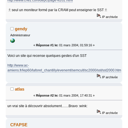
http://www.chez.com/depc/page%202.html
:!: seul un moniteur formé par la CRAM peut enseigner le SST :!:
IP archivée
gendy
Administrateur
«
Réponse #1 le:
01 mars 2004, 01:59:16 »
Voici un site qui recense quelques gestes d'un SST
http://www.ac-
amiens.fr/lep60/laforet_chantilly/evenemt/semcult/sc2000/sst/sst2000.htm
IP archivée
atlas
«
Réponse #2 le:
01 mars 2004, 17:40:31 »
un vrai site à découvrir absolument........Bravo :wink:
IP archivée
CFAPSE