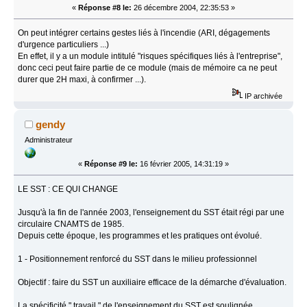
«
Réponse #8 le:
26 décembre 2004, 22:35:53 »
On peut intégrer certains gestes liés à l'incendie (ARI, dégagements
d'urgence particuliers ...)
En effet, il y a un module intitulé "risques spécifiques liés à l'entreprise",
donc ceci peut faire partie de ce module (mais de mémoire ca ne peut
durer que 2H maxi, à confirmer ...).
IP archivée
gendy
Administrateur
«
Réponse #9 le:
16 février 2005, 14:31:19 »
LE SST : CE QUI CHANGE
Jusqu'à la fin de l'année 2003, l'enseignement du SST était régi par une
circulaire CNAMTS de 1985.
Depuis cette époque, les programmes et les pratiques ont évolué.
1 - Positionnement renforcé du SST dans le milieu professionnel
Objectif : faire du SST un auxiliaire efficace de la démarche d'évaluation.
La spécificité " travail " de l'enseignement du SST est soulignée.