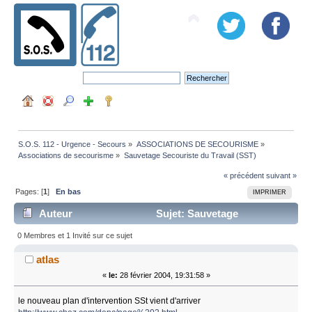
S.O.S. 112 - Urgence - Secours
»
ASSOCIATIONS DE SECOURISME
»
Associations de secourisme
»
Sauvetage Secouriste du Travail (SST)
« précédent
suivant »
Pages: [
1
]
En bas
IMPRIMER
Auteur
Sujet: Sauvetage
Secouriste du Travail (SST) (Lu 27816 fois)
0 Membres et 1 Invité sur ce sujet
atlas
«
le:
28 février 2004, 19:31:58 »
le nouveau plan d'intervention SSt vient d'arriver