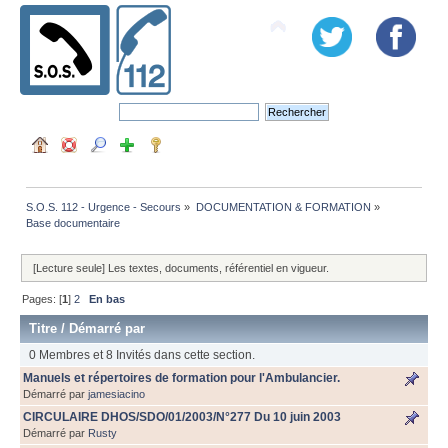
S.O.S. 112 - Urgence - Secours
»
DOCUMENTATION & FORMATION
»
Base documentaire
[Lecture seule] Les textes, documents, référentiel en vigueur.
Pages: [
1
]
2
En bas
Titre
/
Démarré par
0 Membres et 8 Invités dans cette section.
Manuels et répertoires de formation pour l'Ambulancier.
Démarré par
jamesiacino
CIRCULAIRE DHOS/SDO/01/2003/N°277 Du 10 juin 2003
Démarré par
Rusty