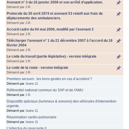
Avenant n° 3 du 16 janvier 2008 et son arrêté d'application.
Démarré par
J.R.
Protocole du 30 avril 1974 et avenant 53 relatif aux frais de
déplacements des ambulanciers.
Démarré par
J.R.
Accord cadre du 04 mai 2000, modifié par l'avenant 3
Démarré par
J.R.
Télécharger l'avenant n° 1 du 21 décembre 2007 à l'accord du 16
février 2004
Démarré par
J.R.
Le code du travail (partie législative) - version intégrale
Démarré par
J.R.
Le code de la route - version intégrale
Démarré par
J.R.
Premiers secours : les bons gestes en cas d’accident ?
Démarré par
Jeano 11
Référentiel national commun du SAP et de l'AMU
Démarré par
J.R.
Dispositifs spéciaux (lumineux & sonores) des véhicules d'intervention
urgente.
Démarré par
Jeano 11
Réanimation cardio-pulmonaire
Démarré par
Jeano 11
L’infarctus du myocarde !!