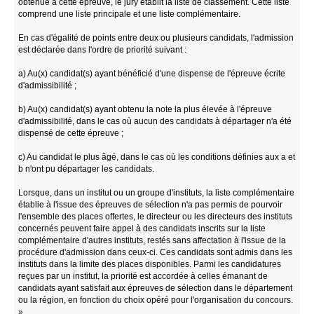
obtenue à cette épreuve, le jury établit la liste de classement. Cette liste
comprend une liste principale et une liste complémentaire.
En cas d'égalité de points entre deux ou plusieurs candidats, l'admission
est déclarée dans l'ordre de priorité suivant :
a) Au(x) candidat(s) ayant bénéficié d'une dispense de l'épreuve écrite
d'admissibilité ;
b) Au(x) candidat(s) ayant obtenu la note la plus élevée à l'épreuve
d'admissibilité, dans le cas où aucun des candidats à départager n'a été
dispensé de cette épreuve ;
c) Au candidat le plus âgé, dans le cas où les conditions définies aux a et
b n'ont pu départager les candidats.
Lorsque, dans un institut ou un groupe d'instituts, la liste complémentaire
établie à l'issue des épreuves de sélection n'a pas permis de pourvoir
l'ensemble des places offertes, le directeur ou les directeurs des instituts
concernés peuvent faire appel à des candidats inscrits sur la liste
complémentaire d'autres instituts, restés sans affectation à l'issue de la
procédure d'admission dans ceux-ci. Ces candidats sont admis dans les
instituts dans la limite des places disponibles. Parmi les candidatures
reçues par un institut, la priorité est accordée à celles émanant de
candidats ayant satisfait aux épreuves de sélection dans le département
ou la région, en fonction du choix opéré pour l'organisation du concours.
»