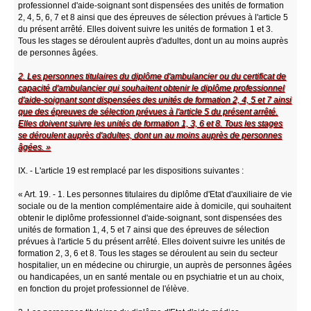
professionnel d'aide-soignant sont dispensées des unités de formation
2, 4, 5, 6, 7 et 8 ainsi que des épreuves de sélection prévues à l'article 5
du présent arrêté. Elles doivent suivre les unités de formation 1 et 3.
Tous les stages se déroulent auprès d'adultes, dont un au moins auprès
de personnes âgées.
2. Les personnes titulaires du diplôme d'ambulancier ou du certificat de
capacité d'ambulancier qui souhaitent obtenir le diplôme professionnel
d'aide-soignant sont dispensées des unités de formation 2, 4, 5 et 7 ainsi
que des épreuves de sélection prévues à l'article 5 du présent arrêté.
Elles doivent suivre les unités de formation 1, 3, 6 et 8. Tous les stages
se déroulent auprès d'adultes, dont un au moins auprès de personnes
âgées. »
IX. - L'article 19 est remplacé par les dispositions suivantes :
« Art. 19. - 1. Les personnes titulaires du diplôme d'Etat d'auxiliaire de vie
sociale ou de la mention complémentaire aide à domicile, qui souhaitent
obtenir le diplôme professionnel d'aide-soignant, sont dispensées des
unités de formation 1, 4, 5 et 7 ainsi que des épreuves de sélection
prévues à l'article 5 du présent arrêté. Elles doivent suivre les unités de
formation 2, 3, 6 et 8. Tous les stages se déroulent au sein du secteur
hospitalier, un en médecine ou chirurgie, un auprès de personnes âgées
ou handicapées, un en santé mentale ou en psychiatrie et un au choix,
en fonction du projet professionnel de l'élève.