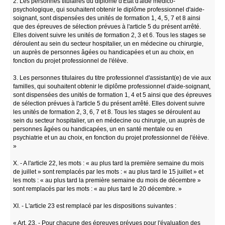
2. Les personnes titulaires du diplôme d'Etat d'aide médico-
psychologique, qui souhaitent obtenir le diplôme professionnel d'aide-
soignant, sont dispensées des unités de formation 1, 4, 5, 7 et 8 ainsi
que des épreuves de sélection prévues à l'article 5 du présent arrêté.
Elles doivent suivre les unités de formation 2, 3 et 6. Tous les stages se
déroulent au sein du secteur hospitalier, un en médecine ou chirurgie,
un auprès de personnes âgées ou handicapées et un au choix, en
fonction du projet professionnel de l'élève.
3. Les personnes titulaires du titre professionnel d'assistant(e) de vie aux
familles, qui souhaitent obtenir le diplôme professionnel d'aide-soignant,
sont dispensées des unités de formation 1, 4 et 5 ainsi que des épreuves
de sélection prévues à l'article 5 du présent arrêté. Elles doivent suivre
les unités de formation 2, 3, 6, 7 et 8. Tous les stages se déroulent au
sein du secteur hospitalier, un en médecine ou chirurgie, un auprès de
personnes âgées ou handicapées, un en santé mentale ou en
psychiatrie et un au choix, en fonction du projet professionnel de l'élève.
»
X. - A l'article 22, les mots : « au plus tard la première semaine du mois
de juillet » sont remplacés par les mots : « au plus tard le 15 juillet » et
les mots : « au plus tard la première semaine du mois de décembre »
sont remplacés par les mots : « au plus tard le 20 décembre. »
XI. - L'article 23 est remplacé par les dispositions suivantes :
« Art. 23. - Pour chacune des épreuves prévues pour l'évaluation des