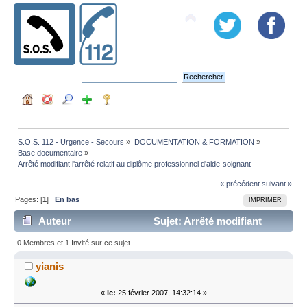
S.O.S. 112 - Urgence - Secours
»
DOCUMENTATION & FORMATION
»
Base documentaire
»
Arrêté modifiant l'arrêté relatif au diplôme professionnel d'aide-soignant
« précédent
suivant »
Pages: [
1
]
En bas
IMPRIMER
Auteur
Sujet: Arrêté modifiant
l'arrêté relatif au diplôme professionnel d'aide-soignant
0 Membres et 1 Invité sur ce sujet
(Lu 11952 fois)
yianis
«
le:
25 février 2007, 14:32:14 »