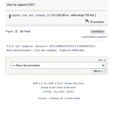
Voici le rapport 2007 :
rapport_cour_des_comptes_07.pdf
(156.08 ko - téléchargé 705 fois.)
IP archivée
Pages: [
1
]
En haut
IMPRIMER
« précédent
suivant »
S.O.S. 112 - Urgence - Secours
»
DOCUMENTATION & FORMATION
»
Base documentaire
»
Cour des comptes - Urgences Médicales
Aller à:
SMF 2.0.15
|
SMF © 2017
,
Simple Machines
Simple Audio Video Embedder
XHTML
Flux RSS
WAP2
Contact
-
Politique de confidentialité