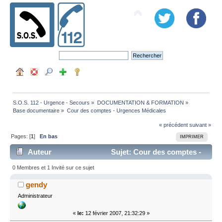
S.O.S. 112 - Urgence - Secours
»
DOCUMENTATION & FORMATION
»
Base documentaire
»
Cour des comptes - Urgences Médicales
« précédent
suivant »
Pages: [
1
]
En bas
IMPRIMER
Auteur
Sujet: Cour des comptes -
Urgences Médicales (Lu 8888 fois)
0 Membres et 1 Invité sur ce sujet
gendy
Administrateur
«
le:
12 février 2007, 21:32:29 »