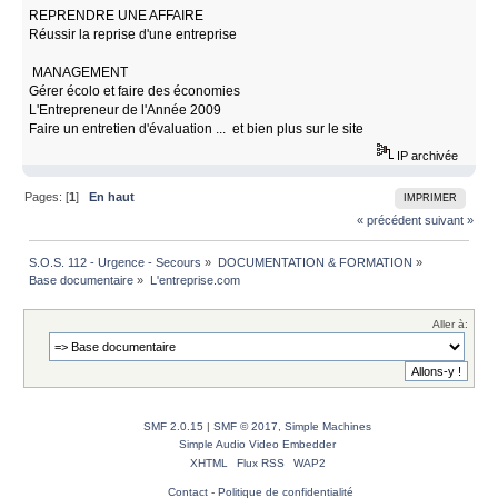
REPRENDRE UNE AFFAIRE
Réussir la reprise d'une entreprise
MANAGEMENT
Gérer écolo et faire des économies
L'Entrepreneur de l'Année 2009
Faire un entretien d'évaluation ... et bien plus sur le site
IP archivée
Pages: [
1
]
En haut
IMPRIMER
« précédent
suivant »
S.O.S. 112 - Urgence - Secours
»
DOCUMENTATION & FORMATION
»
Base documentaire
»
L'entreprise.com
Aller à:
SMF 2.0.15
|
SMF © 2017
,
Simple Machines
Simple Audio Video Embedder
XHTML
Flux RSS
WAP2
Contact
-
Politique de confidentialité