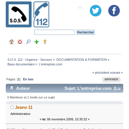
S.O.S. 112 - Urgence - Secours
»
DOCUMENTATION & FORMATION
»
Base documentaire
»
L'entreprise.com
« précédent
suivant »
Pages: [
1
]
En bas
IMPRIMER
Auteur
Sujet: L'entreprise.com (Lu
17405 fois)
0 Membres et 1 Invité sur ce sujet
Jeano 11
Administrateur
«
le:
06 novembre 2009, 15:35:32 »