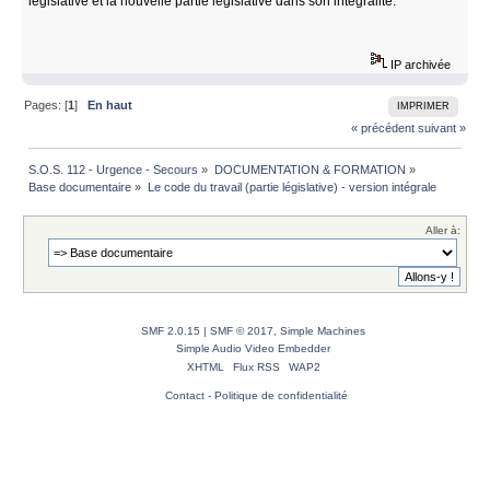
législative et la nouvelle partie législative dans son intégralité.
IP archivée
Pages: [
1
]
En haut
IMPRIMER
« précédent
suivant »
S.O.S. 112 - Urgence - Secours
»
DOCUMENTATION & FORMATION
»
Base documentaire
»
Le code du travail (partie législative) - version intégrale
Aller à:
SMF 2.0.15
|
SMF © 2017
,
Simple Machines
Simple Audio Video Embedder
XHTML
Flux RSS
WAP2
Contact
-
Politique de confidentialité