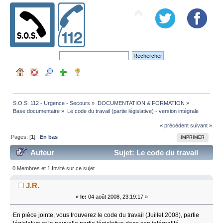
S.O.S. 112 - Urgence - Secours
»
DOCUMENTATION & FORMATION
»
Base documentaire
»
Le code du travail (partie législative) - version intégrale
« précédent
suivant »
Pages: [
1
]
En bas
IMPRIMER
Auteur
Sujet: Le code du travail
(partie législative) - version intégrale (Lu 22516 fois)
0 Membres et 1 Invité sur ce sujet
J.R.
«
le:
04 août 2008, 23:19:17 »
En pièce jointe, vous trouverez le code du travail (Juillet 2008), partie