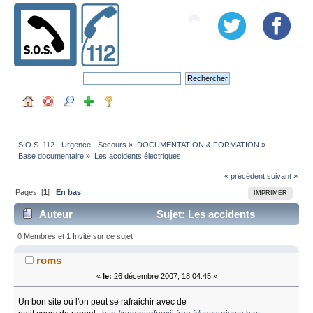
S.O.S. 112 - Urgence - Secours
»
DOCUMENTATION & FORMATION
»
Base documentaire
»
Les accidents électriques
« précédent
suivant »
Pages: [
1
]
En bas
IMPRIMER
Auteur
Sujet: Les accidents
électriques (Lu 11658 fois)
0 Membres et 1 Invité sur ce sujet
roms
«
le:
26 décembre 2007, 18:04:45 »
Un bon site où l'on peut se rafraichir avec de