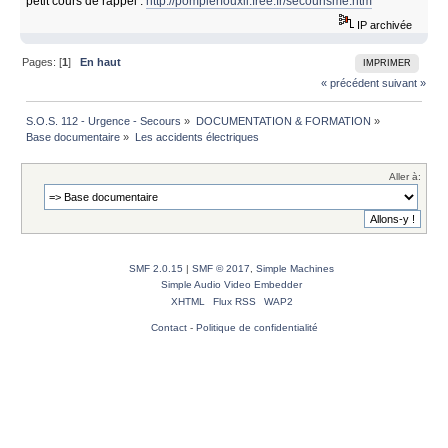
petit cours de rappel :
http://pompierfouxii.free.fr/secourisme.htm
IP archivée
Pages: [
1
]
En haut
IMPRIMER
« précédent
suivant »
S.O.S. 112 - Urgence - Secours
»
DOCUMENTATION & FORMATION
»
Base documentaire
»
Les accidents électriques
Aller à:
SMF 2.0.15
|
SMF © 2017
,
Simple Machines
Simple Audio Video Embedder
XHTML
Flux RSS
WAP2
Contact
-
Politique de confidentialité