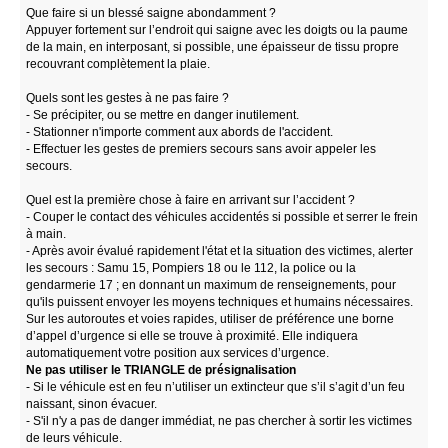
Que faire si un blessé saigne abondamment ?
Appuyer fortement sur l’endroit qui saigne avec les doigts ou la paume
de la main, en interposant, si possible, une épaisseur de tissu propre
recouvrant complètement la plaie.
Quels sont les gestes à ne pas faire ?
- Se précipiter, ou se mettre en danger inutilement.
- Stationner n'importe comment aux abords de l'accident.
- Effectuer les gestes de premiers secours sans avoir appeler les
secours.
Quel est la première chose à faire en arrivant sur l’accident ?
- Couper le contact des véhicules accidentés si possible et serrer le frein
à main.
- Après avoir évalué rapidement l'état et la situation des victimes, alerter
les secours : Samu 15, Pompiers 18 ou le 112, la police ou la
gendarmerie 17 ; en donnant un maximum de renseignements, pour
qu'ils puissent envoyer les moyens techniques et humains nécessaires.
Sur les autoroutes et voies rapides, utiliser de préférence une borne
d’appel d’urgence si elle se trouve à proximité. Elle indiquera
automatiquement votre position aux services d’urgence.
Ne pas utiliser le TRIANGLE de présignalisation
- Si le véhicule est en feu n’utiliser un extincteur que s’il s’agit d’un feu
naissant, sinon évacuer.
- S'il n'y a pas de danger immédiat, ne pas chercher à sortir les victimes
de leurs véhicule.