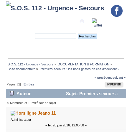
S.O.S. 112 - Urgence - Secours
»
DOCUMENTATION & FORMATION
»
Base documentaire
»
Premiers secours : les bons gestes en cas d’accident ?
« précédent
suivant »
Pages: [
1
]
En bas
IMPRIMER
Auteur
Sujet: Premiers secours :
les bons gestes en cas d’accident ? (Lu 73309 fois)
0 Membres et 1 Invité sur ce sujet
Jeano 11
Administrateur
«
le:
20 juin 2016, 12:05:58 »