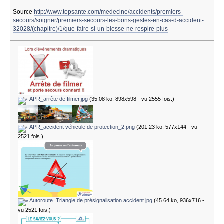
Source
http://www.topsante.com/medecine/accidents/premiers-
secours/soigner/premiers-secours-les-bons-gestes-en-cas-d-accident-
32028/(chapitre)/1/que-faire-si-un-blesse-ne-respire-plus
APR_arrête de filmer.jpg
(35.08 ko, 898x598 - vu 2555 fois.)
APR_accident véhicule de protection_2.png
(201.23 ko, 577x144 - vu
2521 fois.)
Autoroute_Triangle de présignalisation accident.jpg
(45.64 ko, 936x716 -
vu 2521 fois.)