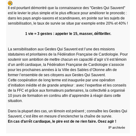
Il est pourtant démontré que la connaissance des "Gestes Qui Sauvent"
est le levier le plus simple et le plus efficace pour améliorer le pronostic :
dans les pays anglo-saxons et scandinaves, en pointe sur les sujets de
sensibilisation, le taux de survie se situe par exemple entre 20% et 40% !
1 vie = 3 gestes : appeler le 15, masser, défibriller.
La sensibilisation aux Gestes Qui Sauvent est l’une des missions
statutaires et prioritaires de la Fédération Française de Cardiologie. Pour
soutenir son ambition de mettre chacun en capacité d’agir s’il est témoin
d’un arrêt cardiaque, la Fédération Française de Cardiologie s’associe
pour les prochaines années à la Ville des Sables d’Olonne afin de
former l’ensemble de ses citoyens aux Gestes Qui Sauvent.
Cette coopération de long terme est inaugurée par une opération
d’initiation inédite et de grande ampleur : avec l’expertise et les conseils
de la FFC et grâce aux formateurs partenaires, la collectivité a organisé
10 jours de formation en continu afin d’apprendre à réagir dans cette
situation.
Dans la plupart des cas, un témoin est présent ; connaître les Gestes Qui
Sauvent, c’est être en mesure d’enclencher la chaîne de survie.
En cas d’arrêt cardiaque, le pire est de ne rien faire. Osez agir !
IP archivée