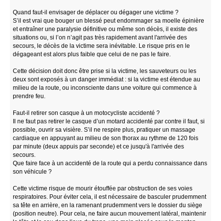
Quand faut-il envisager de déplacer ou dégager une victime ?
S’il est vrai que bouger un blessé peut endommager sa moelle épinière
et entraîner une paralysie définitive ou même son décès, il existe des
situations ou, si l’on n’agit pas très rapidement avant l'arrivée des
secours, le décès de la victime sera inévitable. Le risque pris en le
dégageant est alors plus faible que celui de ne pas le faire.
Cette décision doit donc être prise si la victime, les sauveteurs ou les
deux sont exposés à un danger immédiat : si la victime est étendue au
milieu de la route, ou inconsciente dans une voiture qui commence à
prendre feu.
Faut-il retirer son casque à un motocycliste accidenté ?
Il ne faut pas retirer le casque d’un motard accidenté par contre il faut, si
possible, ouvrir sa visière. S’il ne respire plus, pratiquer un massage
cardiaque en appuyant au milieu de son thorax au rythme de 120 fois
par minute (deux appuis par seconde) et ce jusqu'à l'arrivée des
secours.
Que faire face à un accidenté de la route qui a perdu connaissance dans
son véhicule ?
Cette victime risque de mourir étouffée par obstruction de ses voies
respiratoires. Pour éviter cela, il est nécessaire de basculer prudemment
sa tête en arrière, en la ramenant prudemment vers le dossier du siège
(position neutre). Pour cela, ne faire aucun mouvement latéral, maintenir