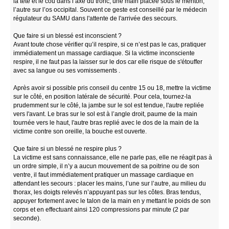
la tête et le cou dans l’axe du tronc, une main placée sous le menton,
l’autre sur l’os occipital. Souvent ce geste est conseillé par le médecin
régulateur du SAMU dans l'attente de l'arrivée des secours.
Que faire si un blessé est inconscient ?
Avant toute chose vérifier qu’il respire, si ce n’est pas le cas, pratiquer
immédiatement un massage cardiaque. Si la victime inconsciente
respire, il ne faut pas la laisser sur le dos car elle risque de s'étouffer
avec sa langue ou ses vomissements .
Après avoir si possible pris conseil du centre 15 ou 18, mettre la victime
sur le côté, en position latérale de sécurité. Pour cela, tournez-la
prudemment sur le côté, la jambe sur le sol est tendue, l'autre repliée
vers l'avant. Le bras sur le sol est à l’angle droit, paume de la main
tournée vers le haut, l'autre bras replié avec le dos de la main de la
victime contre son oreille, la bouche est ouverte.
Que faire si un blessé ne respire plus ?
La victime est sans connaissance, elle ne parle pas, elle ne réagit pas à
un ordre simple, il n’y a aucun mouvement de sa poitrine ou de son
ventre, il faut immédiatement pratiquer un massage cardiaque en
attendant les secours : placer les mains, l’une sur l’autre, au milieu du
thorax, les doigts relevés n’appuyant pas sur les côtes. Bras tendus,
appuyer fortement avec le talon de la main en y mettant le poids de son
corps et en effectuant ainsi 120 compressions par minute (2 par
seconde).