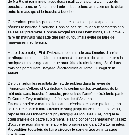
de 5 à 6 cm) par minute, avec deux insufflations par la technique du
bouche-à-bouche. Note importante, il faut réduire au maximum le délai
entre le massage et le bouche à bouche.
Cependant, pour les personnes qui ne se sentent pas capables de
réaliser le bouche-à-bouche. Dans ce cas, se limiter aux compressions
seules est préférable. Comme évoqué lors des formations, il vaut mieux
faire un mauvais massage que rien du tout mais éviter de faire de
mauvaises insufflations.
A titre d’exemple, l’État d’Arizona recommande aux témoins d’arrêts
cardiaque de ne plus faire de bouche-à-bouche et de se contenter à la
pratique du massage cardiaque pour faire circuler le sang. Sauf dans
trois cas particuliers : noyade, électrocution ou lorsqu’il s’agit d’un
enfant.
De plus, selon les résultats de l’étude publiés dans la revue de
l’American College of Cardiology, ils confirment les avantages de la
méthode sans bouche-à-bouche, préconisée l’année précédente par le
Pr Gordon Ewy, cardiologue à l’université d’Arizona.
Encore appelée « réanimation cardio-cérébrale », cette pratique, dont le
seul but consiste à faire circuler le sang jusqu’au cœur et au cerveau,
repose sur des fondements physiologiques robustes. Car, lorsque le
cœur s’arrête de battre subitement, le sang contient généralement assez
d’oxygène pour alimenter encore les organes pendant 10 à 15 minutes.
À condition toutefois de faire circuler le sang grâce au massage
cardiaque.