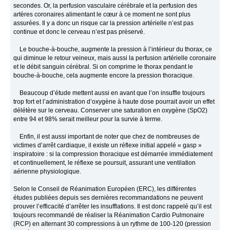
secondes. Or, la perfusion vasculaire cérébrale et la perfusion des
artères coronaires alimentant le cœur à ce moment ne sont plus
assurées. Il y a donc un risque car la pression artérielle n’est pas
continue et donc le cerveau n’est pas préservé.
Le bouche-à-bouche, augmente la pression à l’intérieur du thorax, ce
qui diminue le retour veineux, mais aussi la perfusion artérielle coronaire
et le débit sanguin cérébral. Si on comprime le thorax pendant le
bouche-à-bouche, cela augmente encore la pression thoracique.
Beaucoup d’étude mettent aussi en avant que l’on insuffle toujours
trop fort et l’administration d’oxygène à haute dose pourrait avoir un effet
délétère sur le cerveau. Conserver une saturation en oxygène (SpO2)
entre 94 et 98% serait meilleur pour la survie à terme.
Enfin, il est aussi important de noter que chez de nombreuses de
victimes d’arrêt cardiaque, il existe un réflexe initial appelé « gasp »
inspiratoire : si la compression thoracique est démarrée immédiatement
et continuellement, le réflexe se poursuit, assurant une ventilation
aérienne physiologique.
Selon le Conseil de Réanimation Européen (ERC), les différentes
études publiées depuis ses dernières recommandations ne peuvent
prouver l’efficacité d’arrêter les insufflations. Il est donc rappelé qu’il est
toujours recommandé de réaliser la Réanimation Cardio Pulmonaire
(RCP) en alternant 30 compressions à un rythme de 100-120 (pression