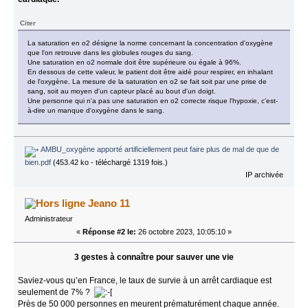
Citer
La saturation en o2 désigne la norme concernant la concentration d'oxygène
que l'on retrouve dans les globules rouges du sang.
Une saturation en o2 normale doit être supérieure ou égale à 96%.
En dessous de cette valeur, le patient doit être aidé pour respirer, en inhalant
de l'oxygène. La mesure de la saturation en o2 se fait soit par une prise de
sang, soit au moyen d'un capteur placé au bout d'un doigt.
Une personne qui n'a pas une saturation en o2 correcte risque l'hypoxie, c'est-
à-dire un manque d'oxygène dans le sang.
AMBU_oxygène apporté artificiellement peut faire plus de mal de que de
bien.pdf
(453.42 ko - téléchargé 1319 fois.)
IP archivée
Jeano 11
Administrateur
«
Réponse #2 le:
26 octobre 2023, 10:05:10 »
3 gestes à connaître pour sauver une vie
Saviez-vous qu’en France, le taux de survie à un arrêt cardiaque est
seulement de 7% ?
Près de 50 000 personnes en meurent prématurément chaque année.