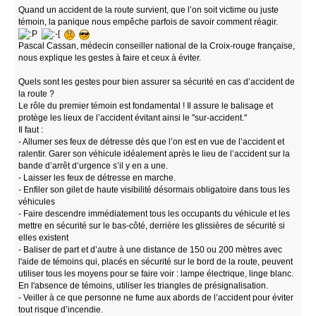
Quand un accident de la route survient, que l’on soit victime ou juste
témoin, la panique nous empêche parfois de savoir comment réagir.
Pascal Cassan, médecin conseiller national de la Croix-rouge française,
nous explique les gestes à faire et ceux à éviter.
Quels sont les gestes pour bien assurer sa sécurité en cas d’accident de
la route ?
Le rôle du premier témoin est fondamental ! Il assure le balisage et
protège les lieux de l’accident évitant ainsi le "sur-accident."
Il faut :
- Allumer ses feux de détresse dès que l’on est en vue de l’accident et
ralentir. Garer son véhicule idéalement après le lieu de l’accident sur la
bande d’arrêt d’urgence s’il y en a une.
- Laisser les feux de détresse en marche.
- Enfiler son gilet de haute visibilité désormais obligatoire dans tous les
véhicules
- Faire descendre immédiatement tous les occupants du véhicule et les
mettre en sécurité sur le bas-côté, derrière les glissières de sécurité si
elles existent
- Baliser de part et d’autre à une distance de 150 ou 200 mètres avec
l'aide de témoins qui, placés en sécurité sur le bord de la route, peuvent
utiliser tous les moyens pour se faire voir : lampe électrique, linge blanc.
En l'absence de témoins, utiliser les triangles de présignalisation.
- Veiller à ce que personne ne fume aux abords de l’accident pour éviter
tout risque d’incendie.