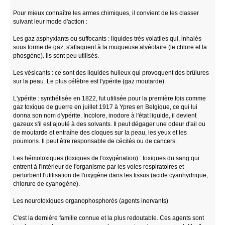
Pour mieux connaître les armes chimiques, il convient de les classer
suivant leur mode d'action :
Les gaz asphyxiants ou suffocants : liquides très volatiles qui, inhalés
sous forme de gaz, s'attaquent à la muqueuse alvéolaire (le chlore et la
phosgène). Ils sont peu utilisés.
Les vésicants : ce sont des liquides huileux qui provoquent des brûlures
sur la peau. Le plus célèbre est l'ypérite (gaz moutarde).
L'ypérite : synthétisée en 1822, fut utilisée pour la première fois comme
gaz toxique de guerre en juillet 1917 à Ypres en Belgique, ce qui lui
donna son nom d'ypérite. Incolore, inodore à l'état liquide, il devient
gazeux s'il est ajouté à des solvants. Il peut dégager une odeur d'ail ou
de moutarde et entraîne des cloques sur la peau, les yeux et les
poumons. Il peut être responsable de cécités ou de cancers.
Les hémotoxiques (toxiques de l'oxygénation) : toxiques du sang qui
entrent à l'intérieur de l'organisme par les voies respiratoires et
perturbent l'utilisation de l'oxygène dans les tissus (acide cyanhydrique,
chlorure de cyanogène).
Les neurotoxiques organophosphorés (agents inervants)
C'est la dernière famille connue et la plus redoutable. Ces agents sont