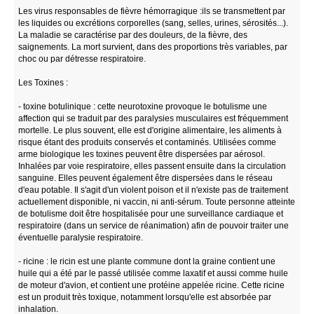
Les virus responsables de fièvre hémorragique :ils se transmettent par
les liquides ou excrétions corporelles (sang, selles, urines, sérosités...).
La maladie se caractérise par des douleurs, de la fièvre, des
saignements. La mort survient, dans des proportions très variables, par
choc ou par détresse respiratoire.
Les Toxines :
- toxine botulinique : cette neurotoxine provoque le botulisme une
affection qui se traduit par des paralysies musculaires est fréquemment
mortelle. Le plus souvent, elle est d'origine alimentaire, les aliments à
risque étant des produits conservés et contaminés. Utilisées comme
arme biologique les toxines peuvent être dispersées par aérosol.
Inhalées par voie respiratoire, elles passent ensuite dans la circulation
sanguine. Elles peuvent également être dispersées dans le réseau
d'eau potable. Il s'agit d'un violent poison et il n'existe pas de traitement
actuellement disponible, ni vaccin, ni anti-sérum. Toute personne atteinte
de botulisme doit être hospitalisée pour une surveillance cardiaque et
respiratoire (dans un service de réanimation) afin de pouvoir traiter une
éventuelle paralysie respiratoire.
- ricine : le ricin est une plante commune dont la graine contient une
huile qui a été par le passé utilisée comme laxatif et aussi comme huile
de moteur d'avion, et contient une protéine appelée ricine. Cette ricine
est un produit très toxique, notamment lorsqu'elle est absorbée par
inhalation.