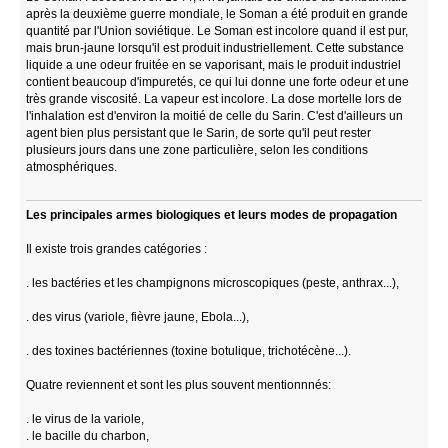
après la deuxième guerre mondiale, le Soman a été produit en grande
quantité par l'Union soviétique. Le Soman est incolore quand il est pur,
mais brun-jaune lorsqu'il est produit industriellement. Cette substance
liquide a une odeur fruitée en se vaporisant, mais le produit industriel
contient beaucoup d'impuretés, ce qui lui donne une forte odeur et une
très grande viscosité. La vapeur est incolore. La dose mortelle lors de
l'inhalation est d'environ la moitié de celle du Sarin. C'est d'ailleurs un
agent bien plus persistant que le Sarin, de sorte qu'il peut rester
plusieurs jours dans une zone particulière, selon les conditions
atmosphériques.
Les principales armes biologiques et leurs modes de propagation
Il existe trois grandes catégories :
. les bactéries et les champignons microscopiques (peste, anthrax...),
. des virus (variole, fièvre jaune, Ebola...),
. des toxines bactériennes (toxine botulique, trichotécène...).
Quatre reviennent et sont les plus souvent mentionnnés:
. le virus de la variole,
. le bacille du charbon,