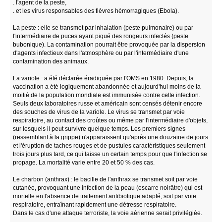
. l'agent de la peste,
. et les virus responsables des fièvres hémorragiques (Ebola).
La peste : elle se transmet par inhalation (peste pulmonaire) ou par
l'intermédiaire de puces ayant piqué des rongeurs infectés (peste
bubonique). La contamination pourrait être provoquée par la dispersion
d'agents infectieux dans l'atmosphère ou par l'intermédiaire d'une
contamination des animaux.
La variole : a été déclarée éradiquée par l'OMS en 1980. Depuis, la
vaccination a été logiquement abandonnée et aujourd'hui moins de la
moitié de la population mondiale est immunisée contre cette infection.
Seuls deux laboratoires russe et américain sont censés détenir encore
des souches de virus de la variole. Le virus se transmet par voie
respiratoire, au contact des croûtes ou même par l'intermédiaire d'objets,
sur lesquels il peut survivre quelque temps. Les premiers signes
(ressemblant à la grippe) n'apparaissent qu'après une douzaine de jours
et l'éruption de taches rouges et de pustules caractéristiques seulement
trois jours plus tard, ce qui laisse un certain temps pour que l'infection se
propage. La mortalité varie entre 20 et 50 % des cas.
Le charbon (anthrax) : le bacille de l'anthrax se transmet soit par voie
cutanée, provoquant une infection de la peau (escarre noirâtre) qui est
mortelle en l'absence de traitement antibiotique adapté, soit par voie
respiratoire, entraînant rapidement une détresse respiratoire.
Dans le cas d'une attaque terroriste, la voie aérienne serait privilégiée.