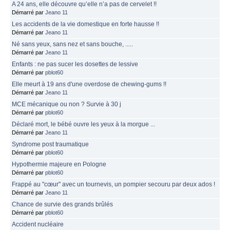
A 24 ans, elle découvre qu’elle n’a pas de cervelet !!
Démarré par
Jeano 11
Les accidents de la vie domestique en forte hausse !!
Démarré par
Jeano 11
Né sans yeux, sans nez et sans bouche, .....
Démarré par
Jeano 11
Enfants : ne pas sucer les dosettes de lessive
Démarré par
pblot60
Elle meurt à 19 ans d'une overdose de chewing-gums !!
Démarré par
Jeano 11
MCE mécanique ou non ? Survie à 30 j
Démarré par
pblot60
Déclaré mort, le bébé ouvre les yeux à la morgue ...
Démarré par
Jeano 11
Syndrome post traumatique
Démarré par
pblot60
Hypothermie majeure en Pologne
Démarré par
pblot60
Frappé au "cœur" avec un tournevis, un pompier secouru par deux ados !
Démarré par
Jeano 11
Chance de survie des grands brûlés
Démarré par
pblot60
Accident nucléaire