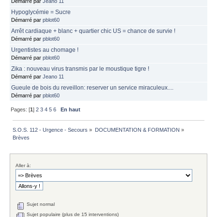
Démarré par
Jeano 11
Hypoglycémie = Sucre
Démarré par
pblot60
Arrêt cardiaque + blanc + quartier chic US = chance de survie !
Démarré par
pblot60
Urgentistes au chomage !
Démarré par
pblot60
Zika : nouveau virus transmis par le moustique tigre !
Démarré par
Jeano 11
Gueule de bois du reveillon: reserver un service miraculeux....
Démarré par
pblot60
Pages: [
1
]
2
3
4
5
6
En haut
S.O.S. 112 - Urgence - Secours
»
DOCUMENTATION & FORMATION
»
Brèves
Aller à:
Sujet normal
Sujet populaire (plus de 15 interventions)