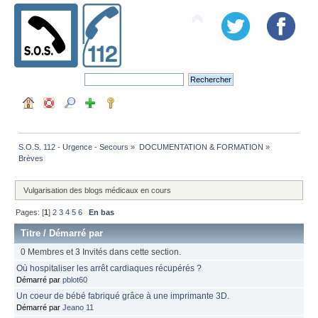
S.O.S. 112 - Urgence - Secours
»
DOCUMENTATION & FORMATION
»
Brèves
Vulgarisation des blogs médicaux en cours
Pages: [
1
]
2
3
4
5
6
En bas
Titre
/
Démarré par
0 Membres et 3 Invités dans cette section.
Où hospitaliser les arrêt cardiaques récupérés ?
Démarré par
pblot60
Un coeur de bébé fabriqué grâce à une imprimante 3D.
Démarré par
Jeano 11