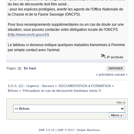
du lieu de découverte doit être avisé ;
- pour les espèces protégées, avertir les agents de l'Office Nationale de
la Chasse et de la Faune Sauvage (ONCFS).
Pour tous renseignements supplémentaires ou en cas de doute sur une
situation, vous pouvez contacter votre délégation locale de l'ONCFS
(
http://www.oncfs.gouv.fr/
).
Le tableau ci-dessous indique quelques maladies transmises à l'homme
par simple contact avec l'animal.
IP archivée
Pages: [
1
]
En haut
IMPRIMER
« précédent
suivant »
S.O.S. 112 - Urgence - Secours
»
DOCUMENTATION & FORMATION
»
Brèves
»
Précautions en cas de découverte d'animaux morts /!\
Aller à:
SMF 2.0.15
|
SMF © 2017
,
Simple Machines