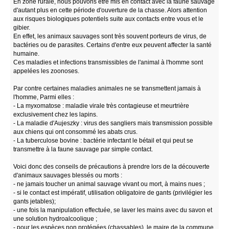
En zone rurale, nous pouvons être mis en contact avec la faune sauvage
d'autant plus en cette période d'ouverture de la chasse. Alors attention
aux risques biologiques potentiels suite aux contacts entre vous et le
gibier.
En effet, les animaux sauvages sont très souvent porteurs de virus, de
bactéries ou de parasites. Certains d'entre eux peuvent affecter la santé
humaine.
Ces maladies et infections transmissibles de l'animal à l'homme sont
appelées les zoonoses.
Par contre certaines maladies animales ne se transmettent jamais à
l'homme, Parmi elles :
- La myxomatose : maladie virale très contagieuse et meurtrière
exclusivement chez les lapins.
- La maladie d'Aujeszky : virus des sangliers mais transmission possible
aux chiens qui ont consommé les abats crus.
- La tuberculose bovine : bactérie infectant le bétail et qui peut se
transmettre à la faune sauvage par simple contact.
Voici donc des conseils de précautions à prendre lors de la découverte
d'animaux sauvages blessés ou morts :
- ne jamais toucher un animal sauvage vivant ou mort, à mains nues ;
- si le contact est impératif, utilisation obligatoire de gants (privilégier les
gants jetables);
- une fois la manipulation effectuée, se laver les mains avec du savon et
une solution hydroalcoolique ;
- pour les espèces non protégées (chassables), le maire de la commune