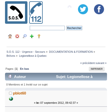
S.O.S. 112 - Urgence - Secours
»
DOCUMENTATION & FORMATION
»
Brèves
»
Legionellose à Quebec
« précédent
suivant »
Pages: [
1
]
En bas
IMPRIMER
Auteur
Sujet: Legionellose à
Quebec (Lu 4594 fois)
0 Membres et 1 Invité sur ce sujet
pblot60
«
le:
07 septembre 2012, 09:42:37 »