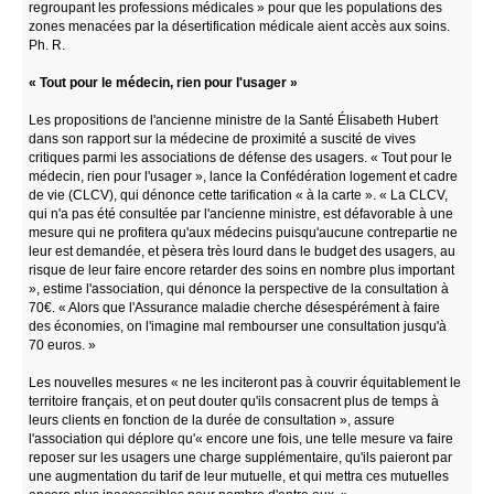
regroupant les professions médicales » pour que les populations des
zones menacées par la désertification médicale aient accès aux soins.
Ph. R.
« Tout pour le médecin, rien pour l'usager »
Les propositions de l'ancienne ministre de la Santé Élisabeth Hubert
dans son rapport sur la médecine de proximité a suscité de vives
critiques parmi les associations de défense des usagers. « Tout pour le
médecin, rien pour l'usager », lance la Confédération logement et cadre
de vie (CLCV), qui dénonce cette tarification « à la carte ». « La CLCV,
qui n'a pas été consultée par l'ancienne ministre, est défavorable à une
mesure qui ne profitera qu'aux médecins puisqu'aucune contrepartie ne
leur est demandée, et pèsera très lourd dans le budget des usagers, au
risque de leur faire encore retarder des soins en nombre plus important
», estime l'association, qui dénonce la perspective de la consultation à
70€. « Alors que l'Assurance maladie cherche désespérément à faire
des économies, on l'imagine mal rembourser une consultation jusqu'à
70 euros. »
Les nouvelles mesures « ne les inciteront pas à couvrir équitablement le
territoire français, et on peut douter qu'ils consacrent plus de temps à
leurs clients en fonction de la durée de consultation », assure
l'association qui déplore qu'« encore une fois, une telle mesure va faire
reposer sur les usagers une charge supplémentaire, qu'ils paieront par
une augmentation du tarif de leur mutuelle, et qui mettra ces mutuelles