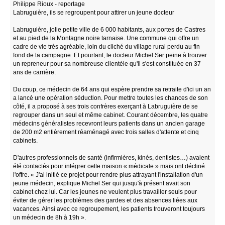
Philippe Rioux - reportage
Labruguière, ils se regroupent pour attirer un jeune docteur
Labruguière, jolie petite ville de 6 000 habitants, aux portes de Castres
et au pied de la Montagne noire tarnaise. Une commune qui offre un
cadre de vie très agréable, loin du cliché du village rural perdu au fin
fond de la campagne. Et pourtant, le docteur Michel Ser peine à trouver
un repreneur pour sa nombreuse clientèle qu'il s'est constituée en 37
ans de carrière.
Du coup, ce médecin de 64 ans qui espère prendre sa retraite d'ici un an
a lancé une opération séduction. Pour mettre toutes les chances de son
côté, il a proposé à ses trois confrères exerçant à Labruguière de se
regrouper dans un seul et même cabinet. Courant décembre, les quatre
médecins généralistes recevront leurs patients dans un ancien garage
de 200 m2 entièrement réaménagé avec trois salles d'attente et cinq
cabinets.
D'autres professionnels de santé (infirmières, kinés, dentistes…) avaient
été contactés pour intégrer cette maison « médicale » mais ont décliné
l'offre. « J'ai initié ce projet pour rendre plus attrayant l'installation d'un
jeune médecin, explique Michel Ser qui jusqu'à présent avait son
cabinet chez lui. Car les jeunes ne veulent plus travailler seuls pour
éviter de gérer les problèmes des gardes et des absences liées aux
vacances. Ainsi avec ce regroupement, les patients trouveront toujours
un médecin de 8h à 19h ».