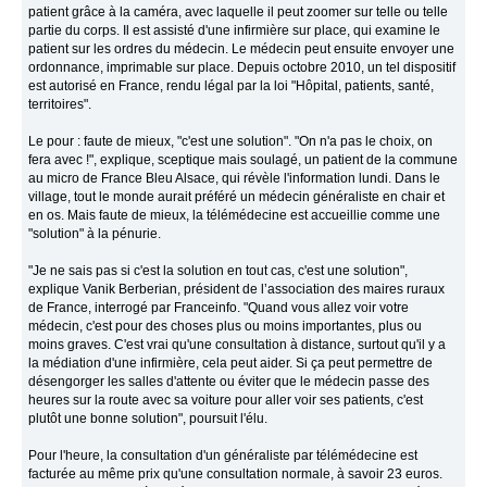
patient grâce à la caméra, avec laquelle il peut zoomer sur telle ou telle
partie du corps. Il est assisté d'une infirmière sur place, qui examine le
patient sur les ordres du médecin. Le médecin peut ensuite envoyer une
ordonnance, imprimable sur place. Depuis octobre 2010, un tel dispositif
est autorisé en France, rendu légal par la loi "Hôpital, patients, santé,
territoires".
Le pour : faute de mieux, "c'est une solution". "On n'a pas le choix, on
fera avec !", explique, sceptique mais soulagé, un patient de la commune
au micro de France Bleu Alsace, qui révèle l'information lundi. Dans le
village, tout le monde aurait préféré un médecin généraliste en chair et
en os. Mais faute de mieux, la télémédecine est accueillie comme une
"solution" à la pénurie.
"Je ne sais pas si c'est la solution en tout cas, c'est une solution",
explique Vanik Berberian, président de l’association des maires ruraux
de France, interrogé par Franceinfo. "Quand vous allez voir votre
médecin, c'est pour des choses plus ou moins importantes, plus ou
moins graves. C'est vrai qu'une consultation à distance, surtout qu'il y a
la médiation d'une infirmière, cela peut aider. Si ça peut permettre de
désengorger les salles d'attente ou éviter que le médecin passe des
heures sur la route avec sa voiture pour aller voir ses patients, c'est
plutôt une bonne solution", poursuit l'élu.
Pour l'heure, la consultation d'un généraliste par télémédecine est
facturée au même prix qu'une consultation normale, à savoir 23 euros.