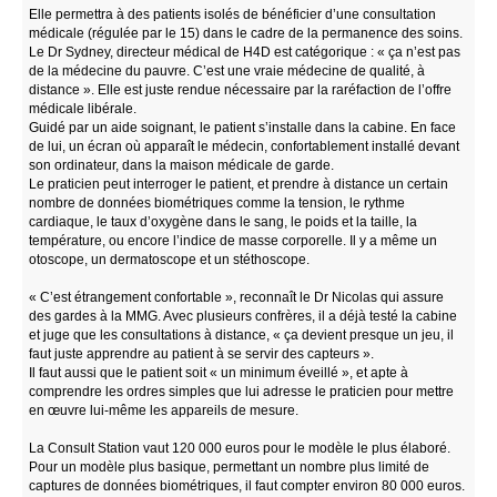
Elle permettra à des patients isolés de bénéficier d’une consultation
médicale (régulée par le 15) dans le cadre de la permanence des soins.
Le Dr Sydney, directeur médical de H4D est catégorique : « ça n’est pas
de la médecine du pauvre. C’est une vraie médecine de qualité, à
distance ». Elle est juste rendue nécessaire par la raréfaction de l’offre
médicale libérale.
Guidé par un aide soignant, le patient s’installe dans la cabine. En face
de lui, un écran où apparaît le médecin, confortablement installé devant
son ordinateur, dans la maison médicale de garde.
Le praticien peut interroger le patient, et prendre à distance un certain
nombre de données biométriques comme la tension, le rythme
cardiaque, le taux d’oxygène dans le sang, le poids et la taille, la
température, ou encore l’indice de masse corporelle. Il y a même un
otoscope, un dermatoscope et un stéthoscope.
« C’est étrangement confortable », reconnaît le Dr Nicolas qui assure
des gardes à la MMG. Avec plusieurs confrères, il a déjà testé la cabine
et juge que les consultations à distance, « ça devient presque un jeu, il
faut juste apprendre au patient à se servir des capteurs ».
Il faut aussi que le patient soit « un minimum éveillé », et apte à
comprendre les ordres simples que lui adresse le praticien pour mettre
en œuvre lui-même les appareils de mesure.
La Consult Station vaut 120 000 euros pour le modèle le plus élaboré.
Pour un modèle plus basique, permettant un nombre plus limité de
captures de données biométriques, il faut compter environ 80 000 euros.