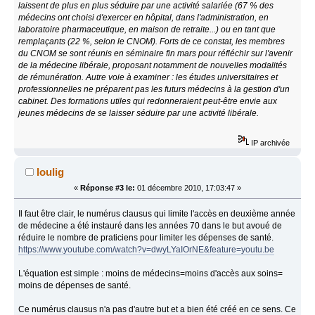
laissent de plus en plus séduire par une activité salariée (67 % des
médecins ont choisi d'exercer en hôpital, dans l'administration, en
laboratoire pharmaceutique, en maison de retraite...) ou en tant que
remplaçants (22 %, selon le CNOM). Forts de ce constat, les membres
du CNOM se sont réunis en séminaire fin mars pour réfléchir sur l'avenir
de la médecine libérale, proposant notamment de nouvelles modalités
de rémunération. Autre voie à examiner : les études universitaires et
professionnelles ne préparent pas les futurs médecins à la gestion d'un
cabinet. Des formations utiles qui redonneraient peut-être envie aux
jeunes médecins de se laisser séduire par une activité libérale.
IP archivée
loulig
«
Réponse #3 le:
01 décembre 2010, 17:03:47 »
Il faut être clair, le numérus clausus qui limite l'accès en deuxième année
de médecine a été instauré dans les années 70 dans le but avoué de
réduire le nombre de praticiens pour limiter les dépenses de santé.
https://www.youtube.com/watch?v=dwyLYaIOrNE&feature=youtu.be
L'équation est simple : moins de médecins=moins d'accès aux soins=
moins de dépenses de santé.
Ce numérus clausus n'a pas d'autre but et a bien été créé en ce sens. Ce