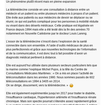
Un phénomène plutôt récent mais en pleine expansion
La télémédecine consiste en une consultation à distance entre un
médecin et un patient ou entre plusieurs médecins à propos d’un patient.
Elle évite aux patients ou aux médecins de devoir se déplacer ou se
réunir, ce qui est parfois compliqué pour les personnes à mobilité réduite
ou vivant dans des déserts médicaux. Cette pratique est légalisée en
France depuis 1994 mais elle a été testé dès la fin des années 70
notamment en Nouvelle Calédonie par le docteur Louis Lareng.
L’essor de la télémédecine s’inscrit dans l’explosion de la santé
connectée dans son ensemble. A l’aide d’outils médicaux de plus en
plus perfectionnés et grâce aux nouvelles technologies de l’information
et de la communication, il est donc tout à fait possible d’avoir un
diagnostic médical pertinent à distance.
Elle est aujourd’hui utilisée dans plusieurs secteurs particuliers tels que
la marine comme l’explique Michel Pujos, à la tête du Centre de
Consultations Médicales Maritimes : « On a mis en place l’activité de
téléconsultation dans les années 1980. Nous sommes passés de 602
téléconsultations en 1994 à 3405 en 2014.
On se dirige, doucement, vers la télémédecine. »
Elle est également expérimentée jusqu’en 2017 pour traiter le diabète,
l'insuffisance cardiaque, l'hypertension artérielle et l'insuffisance rénale
chronique. Mais son spectre pourrait s’étendre assez rapidement grâce