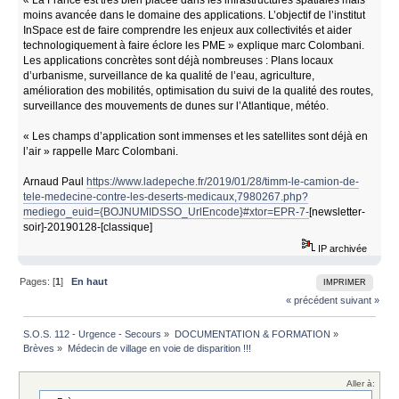
moins avancée dans le domaine des applications. L’objectif de l’institut
InSpace est de faire comprendre les enjeux aux collectivités et aider
technologiquement à faire éclore les PME » explique marc Colombani.
Les applications concrètes sont déjà nombreuses : Plans locaux
d’urbanisme, surveillance de ka qualité de l’eau, agriculture,
amélioration des mobilités, optimisation du suivi de la qualité des routes,
surveillance des mouvements de dunes sur l’Atlantique, météo.
« Les champs d’application sont immenses et les satellites sont déjà en
l’air » rappelle Marc Colombani.
Arnaud Paul
https://www.ladepeche.fr/2019/01/28/timm-le-camion-de-
tele-medecine-contre-les-deserts-medicaux,7980267.php?
mediego_euid={BOJNUMIDSSO_UrlEncode}#xtor=EPR-7-
[newsletter-
soir]-20190128-[classique]
IP archivée
Pages: [
1
]
En haut
IMPRIMER
« précédent
suivant »
S.O.S. 112 - Urgence - Secours
»
DOCUMENTATION & FORMATION
»
Brèves
»
Médecin de village en voie de disparition !!!
Aller à: