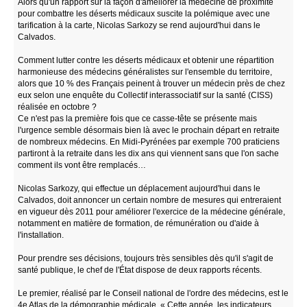
Alors qu'un rapport sur la façon d'améliorer la médecine de proximité
pour combattre les déserts médicaux suscite la polémique avec une
tarification à la carte, Nicolas Sarkozy se rend aujourd'hui dans le
Calvados.
Comment lutter contre les déserts médicaux et obtenir une répartition
harmonieuse des médecins généralistes sur l'ensemble du territoire,
alors que 10 % des Français peinent à trouver un médecin près de chez
eux selon une enquête du Collectif interassociatif sur la santé (CISS)
réalisée en octobre ?
Ce n'est pas la première fois que ce casse-tête se présente mais
l'urgence semble désormais bien là avec le prochain départ en retraite
de nombreux médecins. En Midi-Pyrénées par exemple 700 praticiens
partiront à la retraite dans les dix ans qui viennent sans que l'on sache
comment ils vont être remplacés…
Nicolas Sarkozy, qui effectue un déplacement aujourd'hui dans le
Calvados, doit annoncer un certain nombre de mesures qui entreraient
en vigueur dès 2011 pour améliorer l'exercice de la médecine générale,
notamment en matière de formation, de rémunération ou d'aide à
l'installation.
Pour prendre ses décisions, toujours très sensibles dès qu'il s'agit de
santé publique, le chef de l'État dispose de deux rapports récents.
Le premier, réalisé par le Conseil national de l'ordre des médecins, est le
4e Atlas de la démographie médicale. « Cette année, les indicateurs