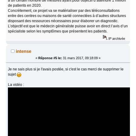
à un certain nombre de mesures ayant pour objectif d’atteindre 1 million
de patients en 2020.
Concrètement, ce projet va se matérialiser par des téléconsultations
entre des centres ou maisons de santé connectées à d’autres structures
disposant des ressources nécessaires pour élaborer un diagnostic.
L’objectif est que le médecin généraliste puisse avoir en direct l’avis d’un
spécialiste selon les symptômes que présentent les patients.
IP archivée
intense
«
Réponse #5 le:
31 mars 2017, 09:18:09 »
Je ne sais plus si je l'avais postée, si c'est le cas merci de supprimer le
sujet
La vidéo :