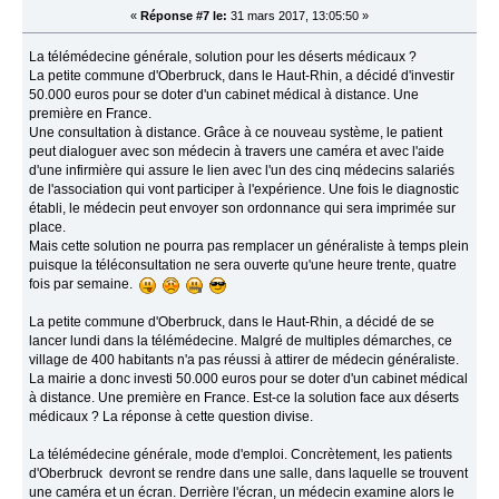
«
Réponse #7 le:
31 mars 2017, 13:05:50 »
La télémédecine générale, solution pour les déserts médicaux ?
La petite commune d'Oberbruck, dans le Haut-Rhin, a décidé d'investir
50.000 euros pour se doter d'un cabinet médical à distance. Une
première en France.
Une consultation à distance. Grâce à ce nouveau système, le patient
peut dialoguer avec son médecin à travers une caméra et avec l'aide
d'une infirmière qui assure le lien avec l'un des cinq médecins salariés
de l'association qui vont participer à l'expérience. Une fois le diagnostic
établi, le médecin peut envoyer son ordonnance qui sera imprimée sur
place.
Mais cette solution ne pourra pas remplacer un généraliste à temps plein
puisque la téléconsultation ne sera ouverte qu'une heure trente, quatre
fois par semaine.
La petite commune d'Oberbruck, dans le Haut-Rhin, a décidé de se
lancer lundi dans la télémédecine. Malgré de multiples démarches, ce
village de 400 habitants n'a pas réussi à attirer de médecin généraliste.
La mairie a donc investi 50.000 euros pour se doter d'un cabinet médical
à distance. Une première en France. Est-ce la solution face aux déserts
médicaux ? La réponse à cette question divise.
La télémédecine générale, mode d'emploi. Concrètement, les patients
d'Oberbruck devront se rendre dans une salle, dans laquelle se trouvent
une caméra et un écran. Derrière l'écran, un médecin examine alors le