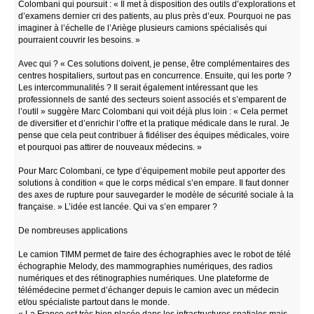
Colombani qui poursuit : « Il met à disposition des outils d’explorations et
d’examens dernier cri des patients, au plus près d’eux. Pourquoi ne pas
imaginer à l’échelle de l’Ariège plusieurs camions spécialisés qui
pourraient couvrir les besoins. »
Avec qui ? « Ces solutions doivent, je pense, être complémentaires des
centres hospitaliers, surtout pas en concurrence. Ensuite, qui les porte ?
Les intercommunalités ? Il serait également intéressant que les
professionnels de santé des secteurs soient associés et s’emparent de
l’outil » suggère Marc Colombani qui voit déjà plus loin : « Cela permet
de diversifier et d’enrichir l’offre et la pratique médicale dans le rural. Je
pense que cela peut contribuer à fidéliser des équipes médicales, voire
et pourquoi pas attirer de nouveaux médecins. »
Pour Marc Colombani, ce type d’équipement mobile peut apporter des
solutions à condition « que le corps médical s’en empare. Il faut donner
des axes de rupture pour sauvegarder le modèle de sécurité sociale à la
française. » L’idée est lancée. Qui va s’en emparer ?
De nombreuses applications
Le camion TIMM permet de faire des échographies avec le robot de télé
échographie Melody, des mammographies numériques, des radios
numériques et des rétinographies numériques. Une plateforme de
télémédecine permet d’échanger depuis le camion avec un médecin
et/ou spécialiste partout dans le monde.
« La France est très bien placée dans les infrastructures spatiales mais