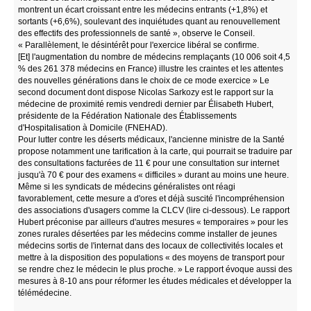
montrent un écart croissant entre les médecins entrants (+1,8%) et
sortants (+6,6%), soulevant des inquiétudes quant au renouvellement
des effectifs des professionnels de santé », observe le Conseil.
« Parallèlement, le désintérêt pour l'exercice libéral se confirme.
[Et] l'augmentation du nombre de médecins remplaçants (10 006 soit 4,5
% des 261 378 médecins en France) illustre les craintes et les attentes
des nouvelles générations dans le choix de ce mode exercice » Le
second document dont dispose Nicolas Sarkozy est le rapport sur la
médecine de proximité remis vendredi dernier par Élisabeth Hubert,
présidente de la Fédération Nationale des Établissements
d'Hospitalisation à Domicile (FNEHAD).
Pour lutter contre les déserts médicaux, l'ancienne ministre de la Santé
propose notamment une tarification à la carte, qui pourrait se traduire par
des consultations facturées de 11 € pour une consultation sur internet
jusqu'à 70 € pour des examens « difficiles » durant au moins une heure.
Même si les syndicats de médecins généralistes ont réagi
favorablement, cette mesure a d'ores et déjà suscité l'incompréhension
des associations d'usagers comme la CLCV (lire ci-dessous). Le rapport
Hubert préconise par ailleurs d'autres mesures « temporaires » pour les
zones rurales désertées par les médecins comme installer de jeunes
médecins sortis de l'internat dans des locaux de collectivités locales et
mettre à la disposition des populations « des moyens de transport pour
se rendre chez le médecin le plus proche. » Le rapport évoque aussi des
mesures à 8-10 ans pour réformer les études médicales et développer la
télémédecine.