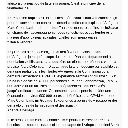
téléconsultations, ou de la télé imagerie. C’est le principe de la
télémédecine.
« Ce camion hôpital est un outil très intéressant. Il faut voir comment ça
pourrait servir à lutter contre les déserts médicaux » explique l’Ariégeois
Marc Colombani, ingénieur chez Thalès et membre de l’institut InSpace,
en charge de l’accompagnement des collectivités et des territoires en
matière d’applications spatiales. Et elles sont nombreuses.
"Rien à vendre"
« Qu’on soit bien d’accord, je n’ai rien à vendre. Mais en tant
qu’Ariégeois je me préoccupe du territoire. Dans un département à la
population vieillissante, cela peut-être un élément de réponse » tient à
préciser Marc Colombani. D’autant que la télémédecine par satellite est
déjà une réalité dans les Hautes-Pyrénées et le Comminges où a
démarré l’expérience TIMM. Et l’expérience semble concluante : « Sur
un bassin de vie de 40 000 personnes autour de Lannemezan, il y a 12
000 actes sur un an. Près de 3000 déplacements ont été évités
jusqu’aux lieux d’examen. Cet ensemble aurait permis de faire une
économie d’environ 600 000 euros au bénéfice de la CPAM » indique
Marc Colombani. En Guyane, l’expérience a permis de « récupérer des
gens éloignés de la médecine et des soins. »
Adapté à l’Ariège
« Je pense qu’un camion comme TIMM pourrait correspondre aux
besoins des secteurs ruraux et de montagne de l’Ariège » soutient Marc