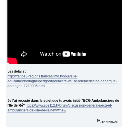
Les détails :
http://france3-regions.francetvinfo.fr/nouvelle-
aquitaine/dordogne/perigord/premiere-valise-telemedecine-debarque-
dordogne-1219005.html
Je l'ai recopié dans le sujet que tu avais initié "ECG Ambulanciers de
l'Ile de Ré"
https://www.sos112.fr/forum/discussion-generale/ecg-et-
ambulanciers-de-l'ile-de-re/new/#new
IP archivée