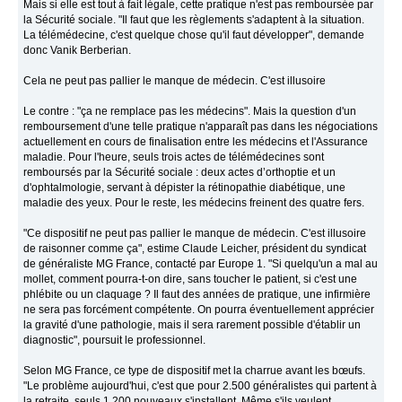
Mais si elle est tout à fait légale, cette pratique n'est pas remboursée par
la Sécurité sociale. "Il faut que les règlements s'adaptent à la situation.
La télémédecine, c'est quelque chose qu'il faut développer", demande
donc Vanik Berberian.
Cela ne peut pas pallier le manque de médecin. C'est illusoire
Le contre : "ça ne remplace pas les médecins". Mais la question d'un
remboursement d'une telle pratique n'apparaît pas dans les négociations
actuellement en cours de finalisation entre les médecins et l'Assurance
maladie. Pour l'heure, seuls trois actes de télémédecines sont
remboursés par la Sécurité sociale : deux actes d’orthoptie et un
d'ophtalmologie, servant à dépister la rétinopathie diabétique, une
maladie des yeux. Pour le reste, les médecins freinent des quatre fers.
"Ce dispositif ne peut pas pallier le manque de médecin. C'est illusoire
de raisonner comme ça", estime Claude Leicher, président du syndicat
de généraliste MG France, contacté par Europe 1. "Si quelqu'un a mal au
mollet, comment pourra-t-on dire, sans toucher le patient, si c'est une
phlébite ou un claquage ? Il faut des années de pratique, une infirmière
ne sera pas forcément compétente. On pourra éventuellement apprécier
la gravité d'une pathologie, mais il sera rarement possible d'établir un
diagnostic", poursuit le professionnel.
Selon MG France, ce type de dispositif met la charrue avant les bœufs.
"Le problème aujourd'hui, c'est que pour 2.500 généralistes qui partent à
la retraite, seuls 1.200 nouveaux s'installent. Même s'ils veulent