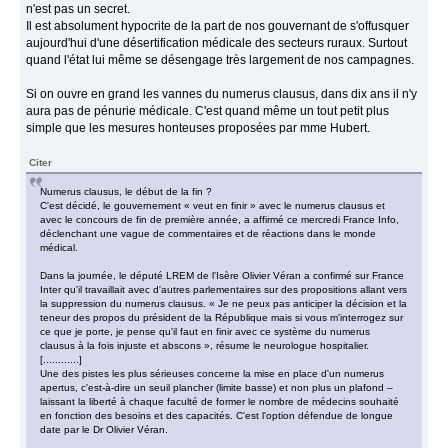
n'est pas un secret.
Il est absolument hypocrite de la part de nos gouvernant de s'offusquer
aujourd'hui d'une désertification médicale des secteurs ruraux. Surtout
quand l'état lui même se désengage très largement de nos campagnes.
Si on ouvre en grand les vannes du numerus clausus, dans dix ans il n'y
aura pas de pénurie médicale. C'est quand même un tout petit plus
simple que les mesures honteuses proposées par mme Hubert.
Citer
Numerus clausus, le début de la fin ?
C'est décidé, le gouvernement « veut en finir » avec le numerus clausus et
avec le concours de fin de première année, a affirmé ce mercredi France Info,
déclenchant une vague de commentaires et de réactions dans le monde
médical.
Dans la journée, le député LREM de l'Isère Olivier Véran a confirmé sur France
Inter qu'il travaillait avec d'autres parlementaires sur des propositions allant vers
la suppression du numerus clausus. « Je ne peux pas anticiper la décision et la
teneur des propos du président de la République mais si vous m'interrogez sur
ce que je porte, je pense qu'il faut en finir avec ce système du numerus
clausus à la fois injuste et abscons », résume le neurologue hospitalier.
[............]
Une des pistes les plus sérieuses concerne la mise en place d'un numerus
apertus, c'est-à-dire un seuil plancher (limite basse) et non plus un plafond –
laissant la liberté à chaque faculté de former le nombre de médecins souhaité
en fonction des besoins et des capacités. C'est l'option défendue de longue
date par le Dr Olivier Véran.