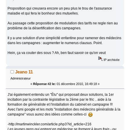
Proposition qui creusera encore un peu plus le trou de l'assurance
maladie et qui fera le bonheur des mutuelles.
Au passage cette proposition de modulation des tarifs ne regle rien au
problème de la désertification des campagnes.
Il y a une solution d'une simplicité enfantine pour ramener des médecins
dans les campagnes : augmenter le numerus clausus. Point.
Hein, ça va couter des sous ? Ah, ben faut savoir ce qu'on veut
IP archivée
Jeano 11
Administrateur
«
Réponse #2 le:
01 décembre 2010, 16:49:18 »
J'ai également entendu un "Élu" qui proposait deux solutions, la 1er
incitation par la contrainte législative la 2ème par le fric .. aide à la
formation de généraliste et l'installation du cabinet en campagne !!!
Avec l'ami google et les mots "installation des médecins généraliste à la
campagne" vous aurez des idées comme celles-ci
-http://martinwinckler.com/article.php3?id_article=216
Les jeunes gens qui entrent en médecine se forment à leurs frais - ou