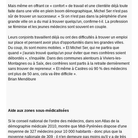
Mais même en offrant ce « confort » de travail et une clientèle déjà toute
faite dans une ville en plein boom démographique, Michel Ser n'est pas
sûr de trouver un successeur. « Si on n'est pas dans la périphérie d'une
grande ville on a du mal à trouver quelqu'un, confirme-t-il. La profession
se féminise et les jeunes médecins sont souvent en couple.
Leurs conjoints travaillent déjà ou ont des difficultés à trouver un emploi
sur place et pensent avoir plus d'opportunités dans les grandes villes.
Du coup, ils sont moins mobiles. » Et Michel Ser, qui ne partira que
quand « j'aurais trouvé quelqu'un pour éviter que mes confrères soient
débordés », s'inquiète. Dans des communes alentours à Viviers-les-
Montagnes ou à Saïx, des confrères sont partis à la retraite dernièrement
sans trouver de repreneur. « Et même à Castres où 90 % des médecins
ont plus de 50 ans, cela va être difficile ».
Brian Mendibure
Aide aux zones sous-médicalisées
Si le conseil national de l'ordre des médecins, dans son Atlas de la
démographie médicale 2010, montre que Midi-Pyrénées dispose d'une
moyenne de 327 médecins pour 10 000 habitants - donc plus que la
moyenne nationale de 309 - il n'en demeure pas moins qu'il y a de très