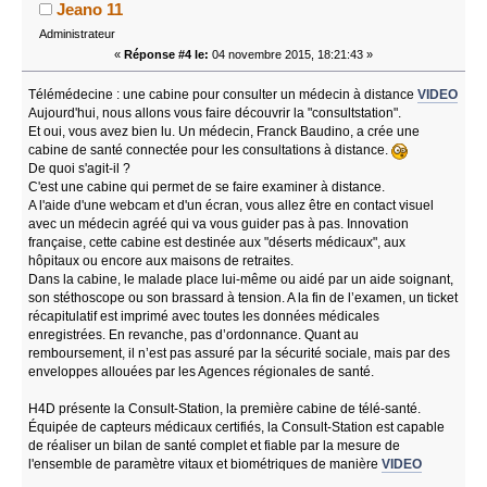
Jeano 11
Administrateur
«
Réponse #4 le:
04 novembre 2015, 18:21:43 »
Télémédecine : une cabine pour consulter un médecin à distance
VIDEO
Aujourd'hui, nous allons vous faire découvrir la "consultstation".
Et oui, vous avez bien lu. Un médecin, Franck Baudino, a crée une
cabine de santé connectée pour les consultations à distance.
De quoi s'agit-il ?
C'est une cabine qui permet de se faire examiner à distance.
A l'aide d'une webcam et d'un écran, vous allez être en contact visuel
avec un médecin agréé qui va vous guider pas à pas. Innovation
française, cette cabine est destinée aux "déserts médicaux", aux
hôpitaux ou encore aux maisons de retraites.
Dans la cabine, le malade place lui-même ou aidé par un aide soignant,
son stéthoscope ou son brassard à tension. A la fin de l’examen, un ticket
récapitulatif est imprimé avec toutes les données médicales
enregistrées. En revanche, pas d’ordonnance. Quant au
remboursement, il n’est pas assuré par la sécurité sociale, mais par des
enveloppes allouées par les Agences régionales de santé.
H4D présente la Consult-Station, la première cabine de télé-santé.
Équipée de capteurs médicaux certifiés, la Consult-Station est capable
de réaliser un bilan de santé complet et fiable par la mesure de
l'ensemble de paramètre vitaux et biométriques de manière
VIDEO