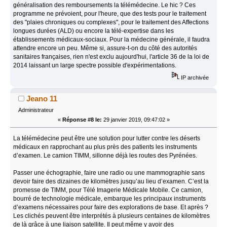
généralisation des remboursements la télémédecine. Le hic ? Ces
programme ne prévoient, pour l'heure, que des tests pour le traitement
des "plaies chroniques ou complexes", pour le traitement des Affections
longues durées (ALD) ou encore la télé-expertise dans les
établissements médicaux-sociaux. Pour la médecine générale, il faudra
attendre encore un peu. Même si, assure-t-on du côté des autorités
sanitaires françaises, rien n'est exclu aujourd'hui, l'article 36 de la loi de
2014 laissant un large spectre possible d'expérimentations.
IP archivée
Jeano 11
Administrateur
«
Réponse #8 le:
29 janvier 2019, 09:47:02 »
La télémédecine peut être une solution pour lutter contre les déserts
médicaux en rapprochant au plus près des patients les instruments
d’examen. Le camion TIMM, sillonne déjà les routes des Pyrénées.
Passer une échographie, faire une radio ou une mammographie sans
devoir faire des dizaines de kilomètres jusqu’au lieu d’examen. C’est la
promesse de TIMM, pour Télé Imagerie Médicale Mobile. Ce camion,
bourré de technologie médicale, embarque les principaux instruments
d’examens nécessaires pour faire des explorations de base. Et après ?
Les clichés peuvent être interprétés à plusieurs centaines de kilomètres
de là grâce à une liaison satellite. Il peut même y avoir des