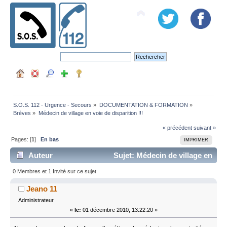
S.O.S. 112 - Urgence - Secours
»
DOCUMENTATION & FORMATION
»
Brèves
»
Médecin de village en voie de disparition !!!
« précédent
suivant »
Pages: [
1
]
En bas
IMPRIMER
Auteur
Sujet: Médecin de village en
voie de disparition !!! (Lu 36171 fois)
0 Membres et 1 Invité sur ce sujet
Jeano 11
Administrateur
«
le:
01 décembre 2010, 13:22:20 »