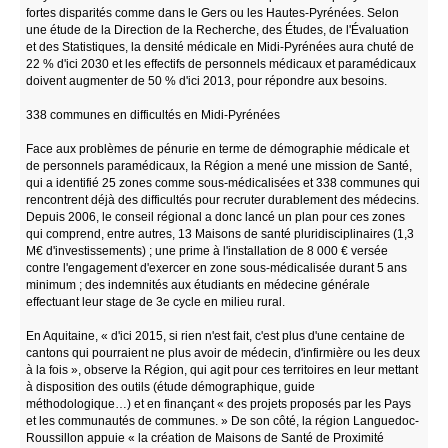
fortes disparités comme dans le Gers ou les Hautes-Pyrénées. Selon
une étude de la Direction de la Recherche, des Études, de l'Évaluation
et des Statistiques, la densité médicale en Midi-Pyrénées aura chuté de
22 % d'ici 2030 et les effectifs de personnels médicaux et paramédicaux
doivent augmenter de 50 % d'ici 2013, pour répondre aux besoins.
338 communes en difficultés en Midi-Pyrénées
Face aux problèmes de pénurie en terme de démographie médicale et
de personnels paramédicaux, la Région a mené une mission de Santé,
qui a identifié 25 zones comme sous-médicalisées et 338 communes qui
rencontrent déjà des difficultés pour recruter durablement des médecins.
Depuis 2006, le conseil régional a donc lancé un plan pour ces zones
qui comprend, entre autres, 13 Maisons de santé pluridisciplinaires (1,3
M€ d'investissements) ; une prime à l'installation de 8 000 € versée
contre l'engagement d'exercer en zone sous-médicalisée durant 5 ans
minimum ; des indemnités aux étudiants en médecine générale
effectuant leur stage de 3e cycle en milieu rural.
En Aquitaine, « d'ici 2015, si rien n'est fait, c'est plus d'une centaine de
cantons qui pourraient ne plus avoir de médecin, d'infirmière ou les deux
à la fois », observe la Région, qui agit pour ces territoires en leur mettant
à disposition des outils (étude démographique, guide
méthodologique…) et en finançant « des projets proposés par les Pays
et les communautés de communes. » De son côté, la région Languedoc-
Roussillon appuie « la création de Maisons de Santé de Proximité