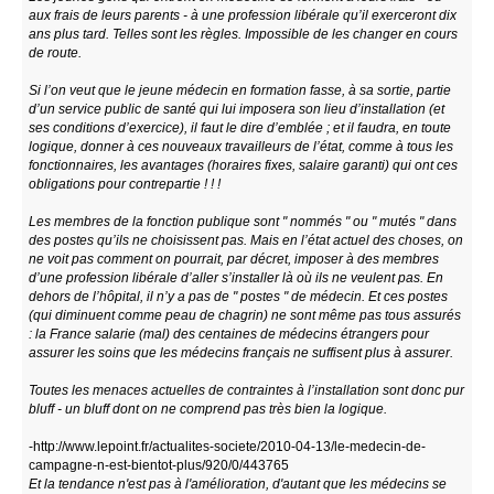
aux frais de leurs parents - à une profession libérale qu’il exerceront dix
ans plus tard. Telles sont les règles. Impossible de les changer en cours
de route.
Si l’on veut que le jeune médecin en formation fasse, à sa sortie, partie
d’un service public de santé qui lui imposera son lieu d’installation (et
ses conditions d’exercice), il faut le dire d’emblée ; et il faudra, en toute
logique, donner à ces nouveaux travailleurs de l’état, comme à tous les
fonctionnaires, les avantages (horaires fixes, salaire garanti) qui ont ces
obligations pour contrepartie ! ! !
Les membres de la fonction publique sont " nommés " ou " mutés " dans
des postes qu’ils ne choisissent pas. Mais en l’état actuel des choses, on
ne voit pas comment on pourrait, par décret, imposer à des membres
d’une profession libérale d’aller s’installer là où ils ne veulent pas. En
dehors de l’hôpital, il n’y a pas de " postes " de médecin. Et ces postes
(qui diminuent comme peau de chagrin) ne sont même pas tous assurés
: la France salarie (mal) des centaines de médecins étrangers pour
assurer les soins que les médecins français ne suffisent plus à assurer.
Toutes les menaces actuelles de contraintes à l’installation sont donc pur
bluff - un bluff dont on ne comprend pas très bien la logique.
-http://www.lepoint.fr/actualites-societe/2010-04-13/le-medecin-de-
campagne-n-est-bientot-plus/920/0/443765
Et la tendance n'est pas à l'amélioration, d'autant que les médecins se