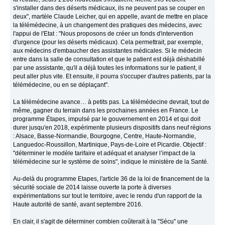
s'installer dans des déserts médicaux, ils ne peuvent pas se couper en
deux", martèle Claude Leicher, qui en appelle, avant de mettre en place
la télémédecine, à un changement des pratiques des médecins, avec
l'appui de l'Etat : "Nous proposons de créer un fonds d'intervention
d'urgence (pour les déserts médicaux). Cela permettrait, par exemple,
aux médecins d'embaucher des assistantes médicales. Si le médecin
entre dans la salle de consultation et que le patient est déjà déshabillé
par une assistante, qu'il a déjà toutes les informations sur le patient, il
peut aller plus vite. Et ensuite, il pourra s'occuper d'autres patients, par la
télémédecine, ou en se déplaçant".
La télémédecine avance… à petits pas. La télémédecine devrait, tout de
même, gagner du terrain dans les prochaines années en France. Le
programme Étapes, impulsé par le gouvernement en 2014 et qui doit
durer jusqu'en 2018, expérimente plusieurs dispositifs dans neuf régions
: Alsace, Basse-Normandie, Bourgogne, Centre, Haute-Normandie,
Languedoc-Roussillon, Martinique, Pays-de-Loire et Picardie. Objectif :
"déterminer le modèle tarifaire et adéquat et analyser l’impact de la
télémédecine sur le système de soins", indique le ministère de la Santé.
Au-delà du programme Etapes, l'article 36 de la loi de financement de la
sécurité sociale de 2014 laisse ouverte la porte à diverses
expérimentations sur tout le territoire, avec le rendu d'un rapport de la
Haute autorité de santé, avant septembre 2016.
En clair, il s'agit de déterminer combien coûterait à la "Sécu" une