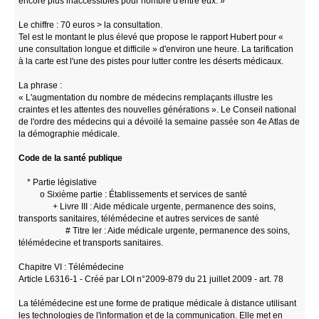
encore plus inaccessibles pour nombre d'entre eux. »
Le chiffre : 70 euros > la consultation.
Tel est le montant le plus élevé que propose le rapport Hubert pour «
une consultation longue et difficile » d'environ une heure. La tarification
à la carte est l'une des pistes pour lutter contre les déserts médicaux.
La phrase :
« L'augmentation du nombre de médecins remplaçants illustre les
craintes et les attentes des nouvelles générations ». Le Conseil national
de l'ordre des médecins qui a dévoilé la semaine passée son 4e Atlas de
la démographie médicale.
Code de la santé publique
* Partie législative
o Sixième partie : Établissements et services de santé
+ Livre III : Aide médicale urgente, permanence des soins,
transports sanitaires, télémédecine et autres services de santé
# Titre Ier : Aide médicale urgente, permanence des soins,
télémédecine et transports sanitaires.
Chapitre VI : Télémédecine
Article L6316-1 - Créé par LOI n°2009-879 du 21 juillet 2009 - art. 78
La télémédecine est une forme de pratique médicale à distance utilisant
les technologies de l'information et de la communication. Elle met en