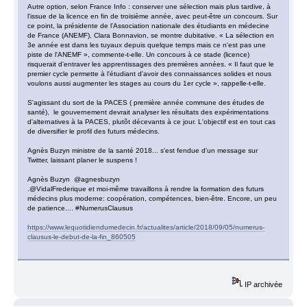
Autre option, selon France Info : conserver une sélection mais plus tardive, à
l'issue de la licence en fin de troisième année, avec peut-être un concours. Sur
ce point, la présidente de l'Association nationale des étudiants en médecine
de France (ANEMF), Clara Bonnavion, se montre dubitative. « La sélection en
3e année est dans les tuyaux depuis quelque temps mais ce n'est pas une
piste de l'ANEMF », commente-t-elle. Un concours à ce stade (licence)
risquerait d'entraver les apprentissages des premières années. « Il faut que le
premier cycle permette à l'étudiant d'avoir des connaissances solides et nous
voulons aussi augmenter les stages au cours du 1er cycle », rappelle-t-elle.
S'agissant du sort de la PACES ( première année commune des études de
santé), le gouvernement devrait analyser les résultats des expérimentations
d'alternatives à la PACES, plutôt décevants à ce jour. L'objectif est en tout cas
de diversifier le profil des futurs médecins.
Agnès Buzyn ministre de la santé 2018... s'est fendue d'un message sur
Twitter, laissant planer le suspens !
Agnès Buzyn @agnesbuzyn
.@VidalFrederique et moi-même travaillons à rendre la formation des futurs
médecins plus moderne: coopération, compétences, bien-être. Encore, un peu
de patience.... #NumerusClausus
https://www.lequotidiendumedecin.fr/actualites/article/2018/09/05/numerus-
clausus-le-debut-de-la-fin_860505
IP archivée