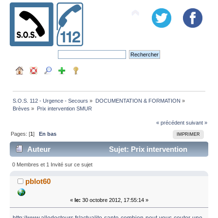
S.O.S. 112 - Urgence - Secours
»
DOCUMENTATION & FORMATION
»
Brèves
»
Prix intervention SMUR
« précédent
suivant »
Pages: [
1
]
En bas
IMPRIMER
Auteur
Sujet: Prix intervention
SMUR (Lu 4613 fois)
0 Membres et 1 Invité sur ce sujet
pblot60
«
le:
30 octobre 2012, 17:55:14 »
http://www.allodocteurs.fr/actualite-sante-combien-peut-vous-couter-une-