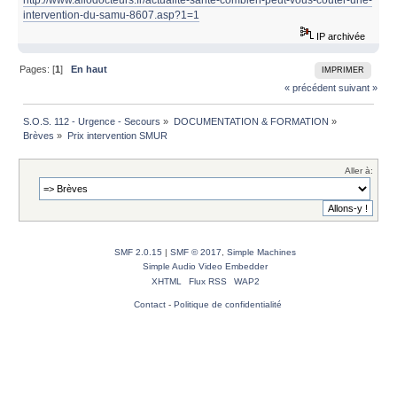
intervention-du-samu-8607.asp?1=1
IP archivée
Pages: [
1
]
En haut
IMPRIMER
« précédent
suivant »
S.O.S. 112 - Urgence - Secours
»
DOCUMENTATION & FORMATION
»
Brèves
»
Prix intervention SMUR
Aller à:
SMF 2.0.15
|
SMF © 2017
,
Simple Machines
Simple Audio Video Embedder
XHTML
Flux RSS
WAP2
Contact
-
Politique de confidentialité