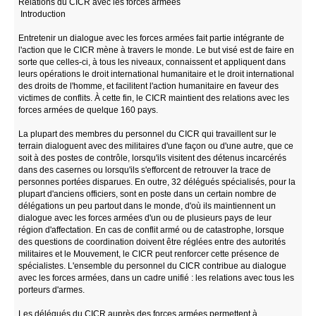
Relations du CICR avec les forces armées
Introduction
Entretenir un dialogue avec les forces armées fait partie intégrante de
l'action que le CICR mène à travers le monde. Le but visé est de faire en
sorte que celles-ci, à tous les niveaux, connaissent et appliquent dans
leurs opérations le droit international humanitaire et le droit international
des droits de l'homme, et facilitent l'action humanitaire en faveur des
victimes de conflits. À cette fin, le CICR maintient des relations avec les
forces armées de quelque 160 pays.
La plupart des membres du personnel du CICR qui travaillent sur le
terrain dialoguent avec des militaires d'une façon ou d'une autre, que ce
soit à des postes de contrôle, lorsqu'ils visitent des détenus incarcérés
dans des casernes ou lorsqu'ils s'efforcent de retrouver la trace de
personnes portées disparues. En outre, 32 délégués spécialisés, pour la
plupart d'anciens officiers, sont en poste dans un certain nombre de
délégations un peu partout dans le monde, d'où ils maintiennent un
dialogue avec les forces armées d'un ou de plusieurs pays de leur
région d'affectation. En cas de conflit armé ou de catastrophe, lorsque
des questions de coordination doivent être réglées entre des autorités
militaires et le Mouvement, le CICR peut renforcer cette présence de
spécialistes. L'ensemble du personnel du CICR contribue au dialogue
avec les forces armées, dans un cadre unifié : les relations avec tous les
porteurs d'armes.
Les délégués du CICR auprès des forces armées permettent à