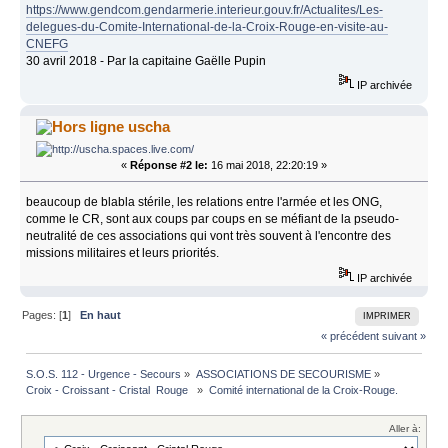
https://www.gendcom.gendarmerie.interieur.gouv.fr/Actualites/Les-
delegues-du-Comite-International-de-la-Croix-Rouge-en-visite-au-
CNEFG
30 avril 2018 - Par la capitaine Gaëlle Pupin
IP archivée
uscha
«
Réponse #2 le:
16 mai 2018, 22:20:19 »
beaucoup de blabla stérile, les relations entre l'armée et les ONG,
comme le CR, sont aux coups par coups en se méfiant de la pseudo-
neutralité de ces associations qui vont très souvent à l'encontre des
missions militaires et leurs priorités.
IP archivée
Pages: [
1
]
En haut
IMPRIMER
« précédent
suivant »
S.O.S. 112 - Urgence - Secours
»
ASSOCIATIONS DE SECOURISME
»
Croix - Croissant - Cristal  Rouge  
»
Comité international de la Croix-Rouge.
Aller à: