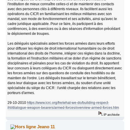
l'institution de mieux connaître celles-ci et de maintenir des contacts
avec des personnes clés à différents niveaux. Ils facilitent aussi les
opérations du CICR en familiarisant les milieux militaires avec son
mandat, son mode de fonctionnement et ses activités, ainsi qu'avec le
cadre juridique applicable. Pour ce faire, ils participent à des
conférences, à des exercices ou à des séances d'information précédant
le déploiement de troupes.
Les délégués spécialisés aident les forces armées dans leurs efforts
pour diffuser les règles de droit international humanitaire ou de droit
international des droits de l'homme, intégrer ces règles dans la doctrine,
la formation et l'instruction militaires et se doter d'un régime de sanctions
disciplinaires et pénales pour les cas de violation du droit. Ils apportent
leur concours à leurs collègues du CICR ou dialoguent directement avec
les forces armées sur des questions de conduite des hostilités ou de
maintien de l'ordre. Les délégués travaillant sur le terrain bénéficient,
dans leur dialogue avec les forces armées, du soutien d'une unité
spécialisée du siège du CICR : l'unité chargée des relations avec les
porteurs d'armes.
29-10-2010
https://www.icrc.org/fre/what-we-do/building-respect-
ihl/dialogue-weapon-bearers/armed-forces/overview-armed-forces.htm
IP archivée
Jeano 11