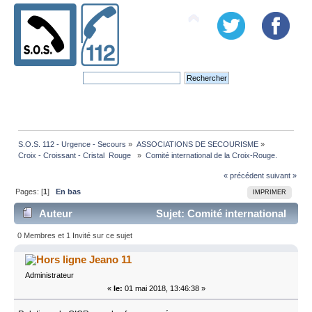
S.O.S. 112 - Urgence - Secours
»
ASSOCIATIONS DE SECOURISME
»
Croix - Croissant - Cristal  Rouge  
»
Comité international de la Croix-Rouge.
« précédent
suivant »
Pages: [
1
]
En bas
IMPRIMER
Auteur
Sujet: Comité international
de la Croix-Rouge. (Lu 79877 fois)
0 Membres et 1 Invité sur ce sujet
Jeano 11
Administrateur
«
le:
01 mai 2018, 13:46:38 »