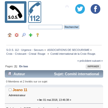
S.O.S. 112 - Urgence - Secours
»
ASSOCIATIONS DE SECOURISME
»
Croix - Croissant - Cristal  Rouge  
»
Comité international de la Croix-Rouge.
« précédent
suivant »
Pages: [
1
]
En bas
IMPRIMER
Auteur
Sujet: Comité international
de la Croix-Rouge. (Lu 79891 fois)
0 Membres et 2 Invités sur ce sujet
Jeano 11
Administrateur
«
le:
01 mai 2018, 13:46:38 »