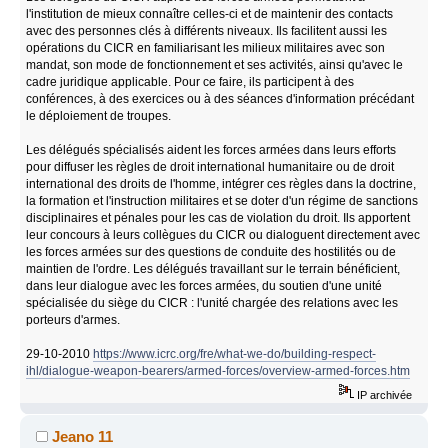
l'institution de mieux connaître celles-ci et de maintenir des contacts
avec des personnes clés à différents niveaux. Ils facilitent aussi les
opérations du CICR en familiarisant les milieux militaires avec son
mandat, son mode de fonctionnement et ses activités, ainsi qu'avec le
cadre juridique applicable. Pour ce faire, ils participent à des
conférences, à des exercices ou à des séances d'information précédant
le déploiement de troupes.
Les délégués spécialisés aident les forces armées dans leurs efforts
pour diffuser les règles de droit international humanitaire ou de droit
international des droits de l'homme, intégrer ces règles dans la doctrine,
la formation et l'instruction militaires et se doter d'un régime de sanctions
disciplinaires et pénales pour les cas de violation du droit. Ils apportent
leur concours à leurs collègues du CICR ou dialoguent directement avec
les forces armées sur des questions de conduite des hostilités ou de
maintien de l'ordre. Les délégués travaillant sur le terrain bénéficient,
dans leur dialogue avec les forces armées, du soutien d'une unité
spécialisée du siège du CICR : l'unité chargée des relations avec les
porteurs d'armes.
29-10-2010
https://www.icrc.org/fre/what-we-do/building-respect-
ihl/dialogue-weapon-bearers/armed-forces/overview-armed-forces.htm
IP archivée
Jeano 11