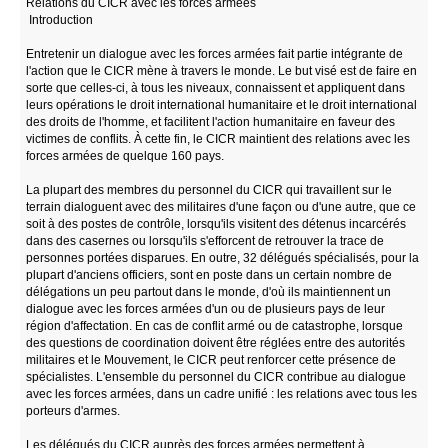
Relations du CICR avec les forces armées
Introduction
Entretenir un dialogue avec les forces armées fait partie intégrante de
l'action que le CICR mène à travers le monde. Le but visé est de faire en
sorte que celles-ci, à tous les niveaux, connaissent et appliquent dans
leurs opérations le droit international humanitaire et le droit international
des droits de l'homme, et facilitent l'action humanitaire en faveur des
victimes de conflits. À cette fin, le CICR maintient des relations avec les
forces armées de quelque 160 pays.
La plupart des membres du personnel du CICR qui travaillent sur le
terrain dialoguent avec des militaires d'une façon ou d'une autre, que ce
soit à des postes de contrôle, lorsqu'ils visitent des détenus incarcérés
dans des casernes ou lorsqu'ils s'efforcent de retrouver la trace de
personnes portées disparues. En outre, 32 délégués spécialisés, pour la
plupart d'anciens officiers, sont en poste dans un certain nombre de
délégations un peu partout dans le monde, d'où ils maintiennent un
dialogue avec les forces armées d'un ou de plusieurs pays de leur
région d'affectation. En cas de conflit armé ou de catastrophe, lorsque
des questions de coordination doivent être réglées entre des autorités
militaires et le Mouvement, le CICR peut renforcer cette présence de
spécialistes. L'ensemble du personnel du CICR contribue au dialogue
avec les forces armées, dans un cadre unifié : les relations avec tous les
porteurs d'armes.
Les délégués du CICR auprès des forces armées permettent à