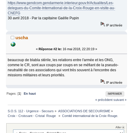
https://www.gendcom.gendarmerie.interieur.gouv.fr/Actualites/Les-
delegues-du-Comite-International-de-la-Croix-Rouge-en-visite-au-
CNEFG
30 avril 2018 - Par la capitaine Gaëlle Pupin
IP archivée
uscha
«
Réponse #2 le:
16 mai 2018, 22:20:19 »
beaucoup de blabla stérile, les relations entre l'armée et les ONG,
comme le CR, sont aux coups par coups en se méfiant de la pseudo-
neutralité de ces associations qui vont très souvent à l'encontre des
missions militaires et leurs priorités.
IP archivée
Pages: [
1
]
En haut
IMPRIMER
« précédent
suivant »
S.O.S. 112 - Urgence - Secours
»
ASSOCIATIONS DE SECOURISME
»
Croix - Croissant - Cristal  Rouge  
»
Comité international de la Croix-Rouge.
Aller à: