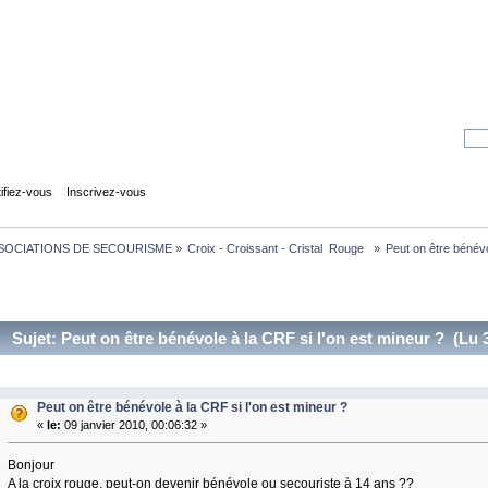
tifiez-vous
Inscrivez-vous
SOCIATIONS DE SECOURISME
»
Croix - Croissant - Cristal  Rouge  
»
Peut on être bénévo
Sujet: Peut on être bénévole à la CRF si l'on est mineur ? (Lu 
Peut on être bénévole à la CRF si l'on est mineur ?
«
le:
09 janvier 2010, 00:06:32 »
Bonjour
A la croix rouge, peut-on devenir bénévole ou secouriste à 14 ans ??