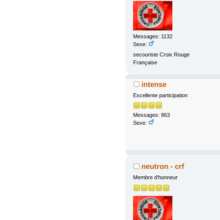
Messages: 1132
Sexe:
secouriste Croix Rouge
Française
intense
Excellente participation
Messages: 863
Sexe:
neutron - crf
Membre d'honneur