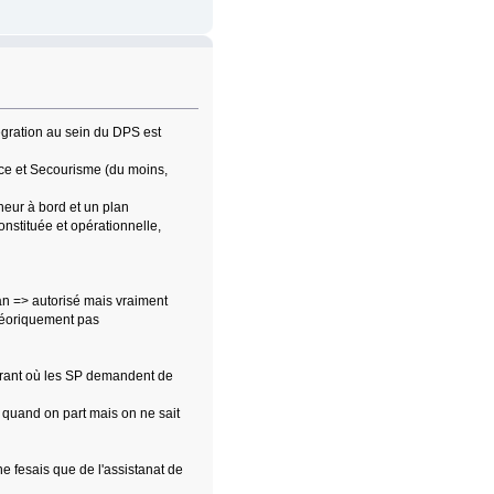
égration au sein du DPS est
ce et Secourisme (du moins,
neur à bord et un plan
stituée et opérationnelle,
an => autorisé mais vraiment
théoriquement pas
ntrant où les SP demandent de
it quand on part mais on ne sait
ne fesais que de l'assistanat de