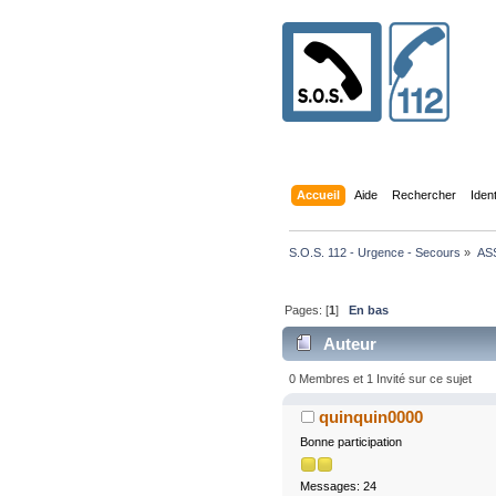
Accueil
Aide
Rechercher
Iden
S.O.S. 112 - Urgence - Secours
»
AS
Pages: [
1
]
En bas
Auteur
0 Membres et 1 Invité sur ce sujet
quinquin0000
Bonne participation
Messages: 24