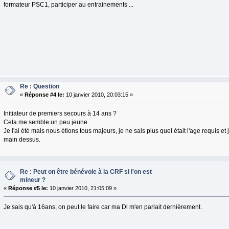
formateur PSC1, participer au entrainements ...
Re : Question
«
Réponse #4 le:
10 janvier 2010, 20:03:15 »
Initiateur de premiers secours à 14 ans ?
Cela me semble un peu jeune.
Je l'ai été mais nous étions tous majeurs, je ne sais plus quel était l'age requis et 
main dessus.
Re : Peut on être bénévole à la CRF si l'on est
mineur ?
«
Réponse #5 le:
10 janvier 2010, 21:05:09 »
Je sais qu'à 16ans, on peut le faire car ma Dl m'en parlait dernièrement.