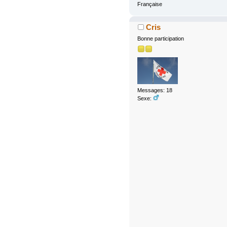
Française
Cris
Bonne participation
Messages: 18
Sexe: