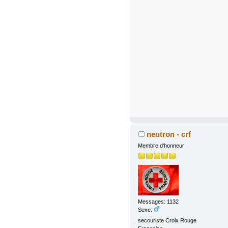
neutron - crf
Membre d'honneur
Messages: 1132
Sexe:
secouriste Croix Rouge