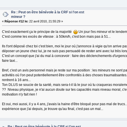
Re : Peut on être bénévole à la CRF si l'on est
mineur ?
«
Réponse #12 le:
22 avril 2010, 21:55:29 »
C'est exactement ça le principe de la majorité
Un jour t'es mineur et le lendema
C'est comme les excès de vitesse : à 50km/h, c'est bon mais pas à 51...
Ils t'ont déposé chez toi c'est bien, moi le jour où j'annonce à vigie qu'on arrive p
déposer un jeune chez lui, je ne suis pas persuadé de rester ami avec lui très lo
C'est un concept que j'ai du mal à concevoir : faire des déclenchements
d'urgenc
faire taxi...
Bref, c'est un avis personnel mais je reste sur ma position : les mineurs ne sont p
activités où l'on peut potentiellement être confrontés à des choses traumatisantes
rentrent à 16 ans...
Ton DLUS se soucie de ta santé, mais sera-t-il là le jour où tu craqueras moralem
?? Niveau physique, je n'ai aucun doute sur tes capacités mais niveau moral, c'est
motivation n'y fait rien !
Et oui, moi aussi, il y a 4 ans, j'avais la haine d'être bloqué pour pas mal de trucs..
expérience que j'ai depuis, je trouve qu'au final, c'est pas un mal...
Re : Peut on être bénévole à la CRF si l'on est