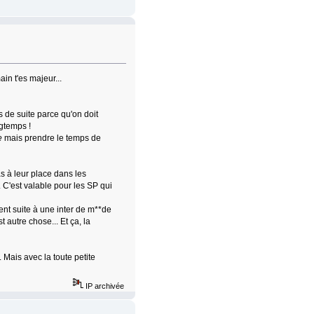
in t'es majeur...
as de suite parce qu'on doit
ngtemps !
e
mais prendre le temps de
as à leur place dans les
. C'est valable pour les SP qui
ent suite à une inter de m**de
 autre chose... Et ça, la
. Mais avec la toute petite
IP archivée