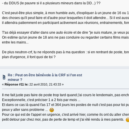
- du DDUS (le pauvre si il a plusieurs mineurs dans la DD...) ??
C'est peut-être plus simple, à mon humble avis, d'expliquer à un jeune de 16 ou 17
des choses qu'il peut faire et d'autre pour lesquelles il doit attendre... Si il est aussi
il attendra patiemment en participant activement aux réunions, entrainements, for
T'as déjà essayer d'aller dans une auto école et de dire "je suis mature, je veux p
On estime qu'un jeune de 18 ans ne pas conduire ou regarder certains films mais 
entre les mains...
De plus neutron-crf, tu ne réponds pas à ma question : si en rentrant de poste, ton
plan d'urgence, il font quoi de toi ?
Re : Peut on être bénévole à la CRF si l'on est
mineur ?
«
Réponse #11 le:
22 avril 2010, 21:43:33 »
Il me fait juste pas faire de poste trop tard quand j'ai cours le lendemain, pas ench
Exceptionnelle, c'est préciser 1 a 2 fois par mois ...
Et dans ce cas là quand t'as 17 et 364 jours les postes de nuit c'est pas pour toi p
peux y aller sans probleme ...
Pour ce qui est de l'appel en urgence, c'est arrivé hier, comme ils ont du aller cherc
petit detour par chez moi, pas de perte de temp et j'ai été rendu à mes parents.