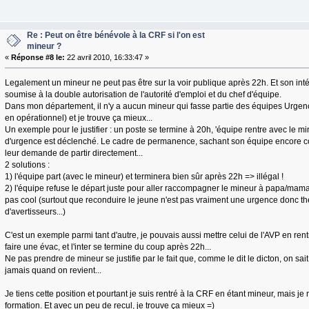
Re : Peut on être bénévole à la CRF si l'on est
mineur ?
«
Réponse #8 le:
22 avril 2010, 16:33:47 »
Legalement un mineur ne peut pas être sur la voir publique après 22h. Et son int
soumise à la double autorisation de l'autorité d'emploi et du chef d'équipe.
Dans mon département, il n'y a aucun mineur qui fasse partie des équipes Urgen
en opérationnel) et je trouve ça mieux...
Un exemple pour le justifier : un poste se termine à 20h, 'équipe rentre avec le mi
d'urgence est déclenché. Le cadre de permanence, sachant son équipe encore con
leur demande de partir directement...
2 solutions :
1) l'équipe part (avec le mineur) et terminera bien sûr après 22h => illégal !
2) l'équipe refuse le départ juste pour aller raccompagner le mineur à papa/mam
pas cool (surtout que reconduire le jeune n'est pas vraiment une urgence donc 
d'avertisseurs...)
C'est un exemple parmi tant d'autre, je pouvais aussi mettre celui de l'AVP en re
faire une évac, et l'inter se termine du coup après 22h...
Ne pas prendre de mineur se justifie par le fait que, comme le dit le dicton, on sa
jamais quand on revient...
Je tiens cette position et pourtant je suis rentré à la CRF en étant mineur, mais je 
formation. Et avec un peu de recul, je trouve ça mieux =)