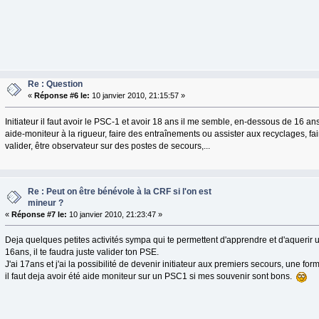
Re : Question
«
Réponse #6 le:
10 janvier 2010, 21:15:57 »
Initiateur il faut avoir le PSC-1 et avoir 18 ans il me semble, en-dessous de 16 a
aide-moniteur à la rigueur, faire des entraînements ou assister aux recyclages, fai
valider, être observateur sur des postes de secours,...
Re : Peut on être bénévole à la CRF si l'on est
mineur ?
«
Réponse #7 le:
10 janvier 2010, 21:23:47 »
Deja quelques petites activités sympa qui te permettent d'apprendre et d'aquerir un
16ans, il te faudra juste valider ton PSE.
J'ai 17ans et j'ai la possibilité de devenir initiateur aux premiers secours, une f
il faut deja avoir été aide moniteur sur un PSC1 si mes souvenir sont bons.