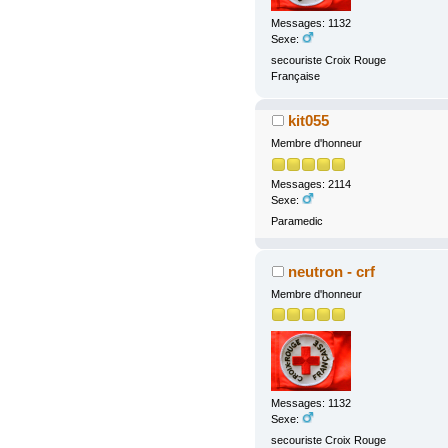
Messages: 1132
Sexe:
secouriste Croix Rouge
Française
kit055
Membre d'honneur
Messages: 2114
Sexe:
Paramedic
neutron - crf
Membre d'honneur
Messages: 1132
Sexe:
secouriste Croix Rouge