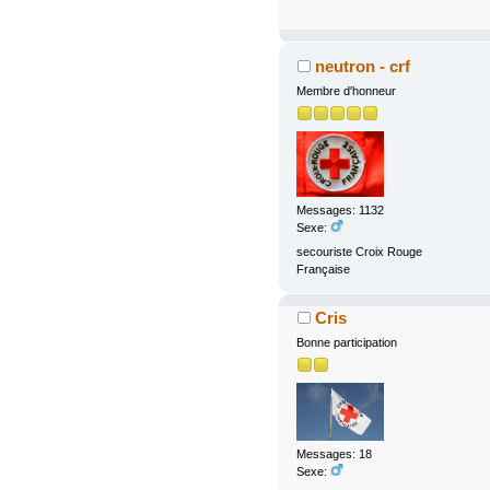
neutron - crf
Membre d'honneur
Messages: 1132
Sexe:
secouriste Croix Rouge
Française
Cris
Bonne participation
Messages: 18
Sexe: