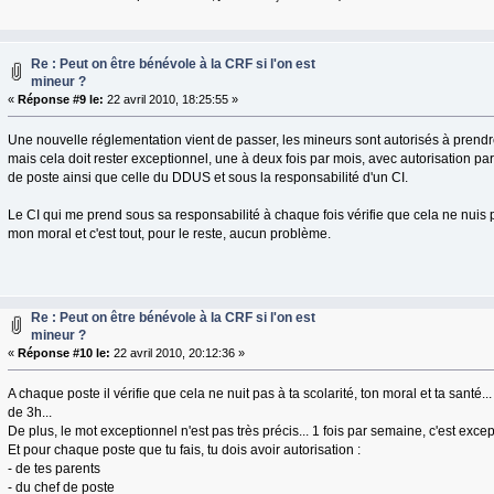
Re : Peut on être bénévole à la CRF si l'on est
mineur ?
«
Réponse #9 le:
22 avril 2010, 18:25:55 »
Une nouvelle réglementation vient de passer, les mineurs sont autorisés à prendre
mais cela doit rester exceptionnel, une à deux fois par mois, avec autorisation par
de poste ainsi que celle du DDUS et sous la responsabilité d'un CI.
Le CI qui me prend sous sa responsabilité à chaque fois vérifie que cela ne nuis 
mon moral et c'est tout, pour le reste, aucun problème.
Re : Peut on être bénévole à la CRF si l'on est
mineur ?
«
Réponse #10 le:
22 avril 2010, 20:12:36 »
A chaque poste il vérifie que cela ne nuit pas à ta scolarité, ton moral et ta santé.
de 3h...
De plus, le mot exceptionnel n'est pas très précis... 1 fois par semaine, c'est exc
Et pour chaque poste que tu fais, tu dois avoir autorisation :
- de tes parents
- du chef de poste