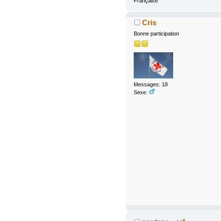
Française
Cris
Bonne participation
Messages: 18
Sexe: