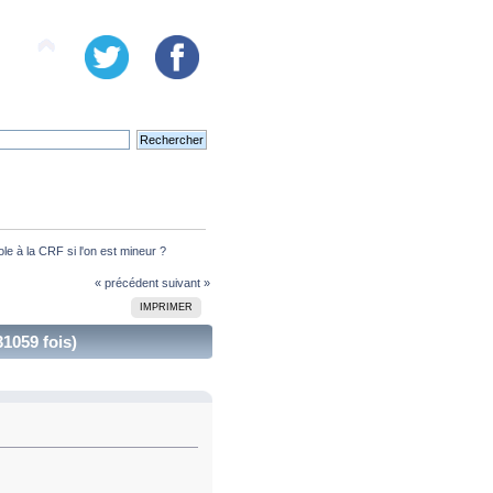
le à la CRF si l'on est mineur ?
« précédent
suivant »
IMPRIMER
31059 fois)