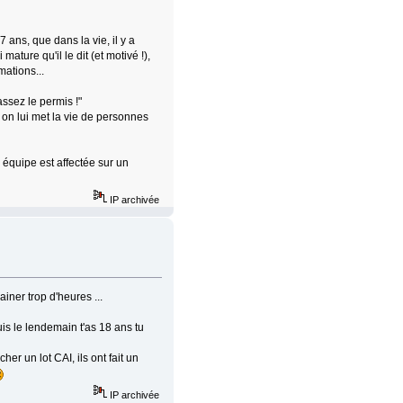
 ans, que dans la vie, il y a
 mature qu'il le dit (et motivé !),
mations...
assez le permis !"
on lui met la vie de personnes
 équipe est affectée sur un
IP archivée
ainer trop d'heures ...
uis le lendemain t'as 18 ans tu
her un lot CAI, ils ont fait un
IP archivée